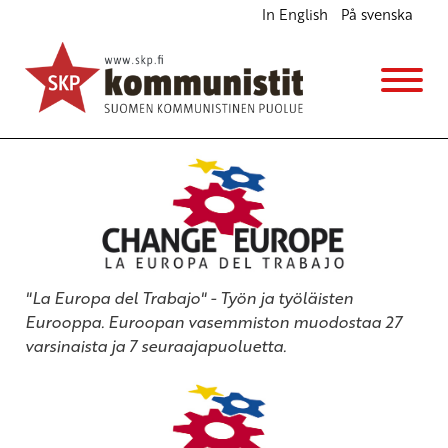
In English
På svenska
Euroopan vasemmiston 4. kongressi Madridissa
Ajankohtaista
12.12.2013 - 12:17
(Muokattu 6.11.2025 - 13:40)
skp:n sihteeristö
"La Europa del Trabajo" - Työn ja työläisten
Eurooppa. Euroopan vasemmiston muodostaa 27
varsinaista ja 7 seuraajapuoluetta.