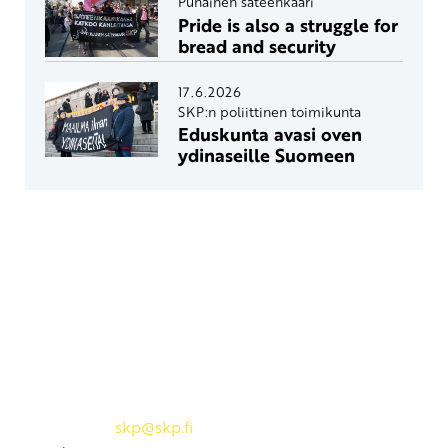
Punainen sateenkaari
Pride is also a struggle for
bread and security
17.6.2026
SKP:n poliittinen toimikunta
Eduskunta avasi oven
ydinaseille Suomeen
Yhteystiedot
SKP:n toimisto
Osoite: Viljatie 4 B 3. kerros, 00700 Helsinki
Puh: 045 7834 1346
Sähköposti:
skp
@skp.fi