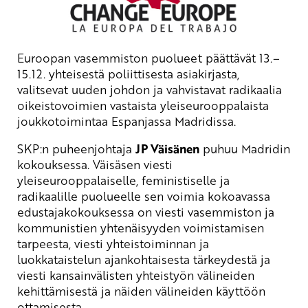
Euroopan vasemmiston puolueet päättävät 13.–
15.12. yhteisestä poliittisesta asiakirjasta,
valitsevat uuden johdon ja vahvistavat radikaalia
oikeistovoimien vastaista yleiseurooppalaista
joukkotoimintaa Espanjassa Madridissa.
SKP:n puheenjohtaja
JP Väisänen
puhuu Madridin
kokouksessa. Väisäsen viesti
yleiseurooppalaiselle, feministiselle ja
radikaalille puolueelle sen voimia kokoavassa
edustajakokouksessa on viesti vasemmiston ja
kommunistien yhtenäisyyden voimistamisen
tarpeesta, viesti yhteistoiminnan ja
luokkataistelun ajankohtaisesta tärkeydestä ja
viesti kansainvälisten yhteistyön välineiden
kehittämisestä ja näiden välineiden käyttöön
ottamisesta.