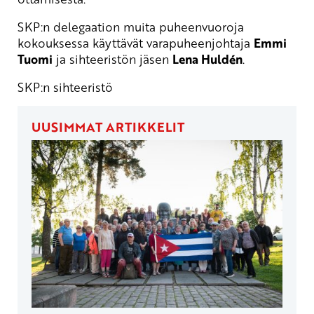
SKP:n delegaation muita puheenvuoroja
kokouksessa käyttävät varapuheenjohtaja
Emmi
Tuomi
ja sihteeristön jäsen
Lena Huldén
.
SKP:n sihteeristö
UUSIMMAT ARTIKKELIT