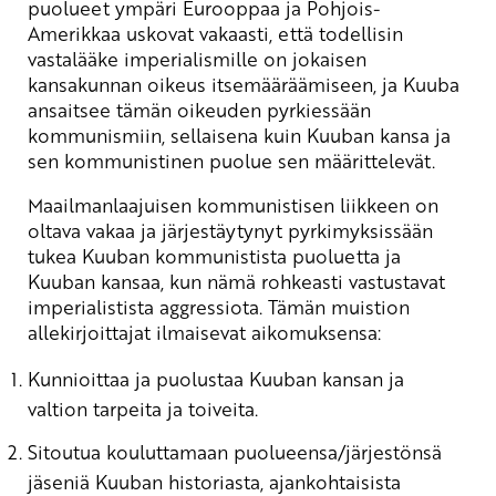
puolueet ympäri Eurooppaa ja Pohjois-
Amerikkaa uskovat vakaasti, että todellisin
vastalääke imperialismille on jokaisen
kansakunnan oikeus itsemääräämiseen, ja Kuuba
ansaitsee tämän oikeuden pyrkiessään
kommunismiin, sellaisena kuin Kuuban kansa ja
sen kommunistinen puolue sen määrittelevät.
Maailmanlaajuisen kommunistisen liikkeen on
oltava vakaa ja järjestäytynyt pyrkimyksissään
tukea Kuuban kommunistista puoluetta ja
Kuuban kansaa, kun nämä rohkeasti vastustavat
imperialistista aggressiota. Tämän muistion
allekirjoittajat ilmaisevat aikomuksensa:
Kunnioittaa ja puolustaa Kuuban kansan ja
valtion tarpeita ja toiveita.
Sitoutua kouluttamaan puolueensa/järjestönsä
jäseniä Kuuban historiasta, ajankohtaisista