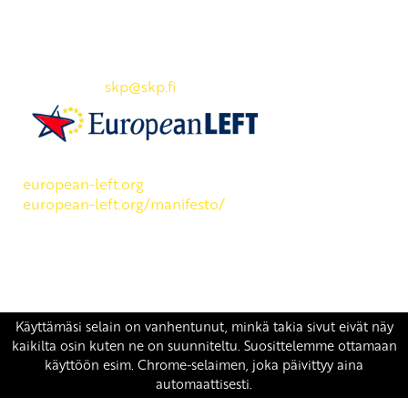
Yhteystiedot
SKP:n toimisto
Osoite: Viljatie 4 B 3. kerros, 00700 Helsinki
Puh: 045 7834 1346
Sähköposti:
skp
@skp.fi
SKP on Euroopan Vasemmistopuolueen jäsen.
european-left.org
european-left.org/manifesto/
Copyright 2026 © SKP
|
Tietosuojaseloste