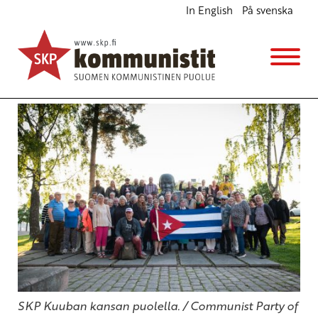
In English
På svenska
Euroopan ja Pohjois-Amerikan kommunistit
yhdessä Kuuban puolesta
Ajankohtaista
1.7.2026 - 11:10
SKP
SKP Kuuban kansan puolella. / Communist Party of