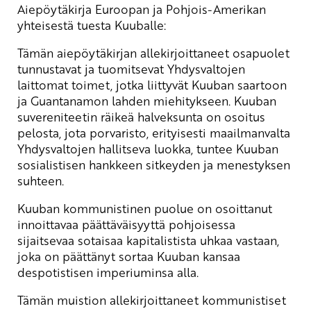
Aiepöytäkirja Euroopan ja Pohjois-Amerikan
yhteisestä tuesta Kuuballe:
Tämän aiepöytäkirjan allekirjoittaneet osapuolet
tunnustavat ja tuomitsevat Yhdysvaltojen
laittomat toimet, jotka liittyvät Kuuban saartoon
ja Guantanamon lahden miehitykseen. Kuuban
suvereniteetin räikeä halveksunta on osoitus
pelosta, jota porvaristo, erityisesti maailmanvalta
Yhdysvaltojen hallitseva luokka, tuntee Kuuban
sosialistisen hankkeen sitkeyden ja menestyksen
suhteen.
Kuuban kommunistinen puolue on osoittanut
innoittavaa päättäväisyyttä pohjoisessa
sijaitsevaa sotaisaa kapitalistista uhkaa vastaan,
joka on päättänyt sortaa Kuuban kansaa
despotistisen imperiuminsa alla.
Tämän muistion allekirjoittaneet kommunistiset