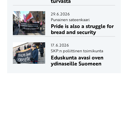
turvasta
29.6.2026
Punainen sateenkaari
Pride is also a struggle for
bread and security
17.6.2026
SKP:n poliittinen toimikunta
Eduskunta avasi oven
ydinaseille Suomeen
Yhteystiedot
SKP:n toimisto
Osoite: Viljatie 4 B 3. kerros, 00700 Helsinki