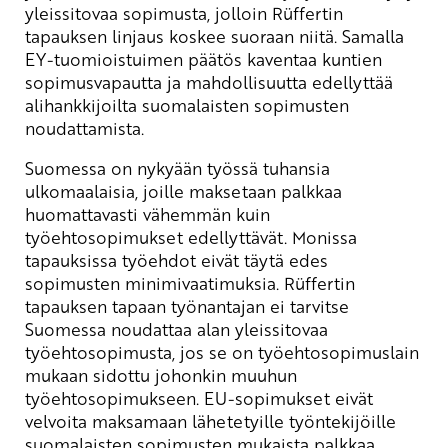
yleissitovaa sopimusta, jolloin Rüffertin
tapauksen linjaus koskee suoraan niitä. Samalla
EY-tuomioistuimen päätös kaventaa kuntien
sopimusvapautta ja mahdollisuutta edellyttää
alihankkijoilta suomalaisten sopimusten
noudattamista.
Suomessa on nykyään työssä tuhansia
ulkomaalaisia, joille maksetaan palkkaa
huomattavasti vähemmän kuin
työehtosopimukset edellyttävät. Monissa
tapauksissa työehdot eivät täytä edes
sopimusten minimivaatimuksia. Rüffertin
tapauksen tapaan työnantajan ei tarvitse
Suomessa noudattaa alan yleissitovaa
työehtosopimusta, jos se on työehtosopimuslain
mukaan sidottu johonkin muuhun
työehtosopimukseen. EU-sopimukset eivät
velvoita maksamaan lähetetyille työntekijöille
suomalaisten sopimusten mukaista palkkaa.