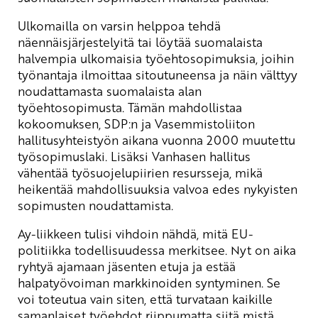
Ulkomailla on varsin helppoa tehdä
näennäisjärjestelyitä tai löytää suomalaista
halvempia ulkomaisia työehtosopimuksia, joihin
työnantaja ilmoittaa sitoutuneensa ja näin välttyy
noudattamasta suomalaista alan
työehtosopimusta. Tämän mahdollistaa
kokoomuksen, SDP:n ja Vasemmistoliiton
hallitusyhteistyön aikana vuonna 2000 muutettu
työsopimuslaki. Lisäksi Vanhasen hallitus
vähentää työsuojelupiirien resursseja, mikä
heikentää mahdollisuuksia valvoa edes nykyisten
sopimusten noudattamista.
Ay-liikkeen tulisi vihdoin nähdä, mitä EU-
politiikka todellisuudessa merkitsee. Nyt on aika
ryhtyä ajamaan jäsenten etuja ja estää
halpatyövoiman markkinoiden syntyminen. Se
voi toteutua vain siten, että turvataan kaikille
samanlaiset työehdot riippumatta siitä mistä