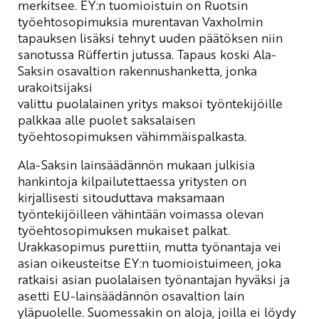
merkitsee. EY:n tuomioistuin on Ruotsin
työehtosopimuksia murentavan Vaxholmin
tapauksen lisäksi tehnyt uuden päätöksen niin
sanotussa Rüffertin jutussa. Tapaus koski Ala-
Saksin osavaltion rakennushanketta, jonka
urakoitsijaksi
valittu puolalainen yritys maksoi työntekijöille
palkkaa alle puolet saksalaisen
työehtosopimuksen vähimmäispalkasta.
Ala-Saksin lainsäädännön mukaan julkisia
hankintoja kilpailutettaessa yritysten on
kirjallisesti sitouduttava maksamaan
työntekijöilleen vähintään voimassa olevan
työehtosopimuksen mukaiset palkat.
Urakkasopimus purettiin, mutta työnantaja vei
asian oikeusteitse EY:n tuomioistuimeen, joka
ratkaisi asian puolalaisen työnantajan hyväksi ja
asetti EU-lainsäädännön osavaltion lain
yläpuolelle. Suomessakin on aloja, joilla ei löydy