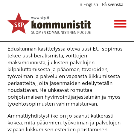
In English
På svenska
EU-sopimus polkee työntekijöiden oikeuksia
Ajankohtaista
19.5.2008 - 13:58
(Muokattu 6.11.2025 - 13:39)
SKP:n poliittinen toimikunta
Eduskunnan käsittelyssä oleva uusi EU-sopimus
tekee uusliberalismista, voittojen
maksimoinnista, julkisten palvelujen
kilpailuttamisesta ja pääoman, tavaroiden,
työvoiman ja palvelujen vapaasta liikkumisesta
periaatteita, joita jäsenmaiden edellytetään
noudattavan. Ne uhkaavat romuttaa
pohjoismaisen hyvinvointijärjestelmän ja myös
työehtosopimusten vähimmäisturvan.
Ammattiyhdistysliike on jo saanut katkerasti
kokea, mitä pääomien, työvoiman ja palvelujen
vapaan liikkumisen esteiden poistaminen