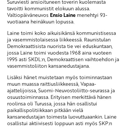
Suruviesti ansioituneen toverin kuolemasta
tavoitti kommunistit elokuun alussa.
Valtiopäiväneuvos
Ensio Laine
menehtyi 93-
vuotiaana heinäkuun lopussa.
Laine toimi koko aikuisikänsä kommunistisessa
ja vasemmistolaisessa liikkeessä. Raunistulan
Demokraattisista nuorista tie vei eduskuntaan,
jossa Laine toimi vuodesta 1968 aina vuoteen
1995 asti SKDL:n, Demokraattisen vaihtoehdon ja
vasemmistoliiton kansanedustajana.
Lisäksi hänet muistetaan myös toiminnastaan
muun muassa raittiusliikkeessä, Vapaa-
ajattelijoissa, Suomi-Neuvostoliitto-seurassa ja
osuustoiminnassa. Erityisen merkittävä hänen
roolinsa oli Turussa, jossa hän osallistui
paikallispolitiikkaan pitkään vielä
kansanedustajan toimesta luovuttuaankin. Laine
osallistui aktiivisesti loppuun asti myös SKP:n