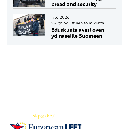
bread and security
17.6.2026
SKP:n poliittinen toimikunta
Eduskunta avasi oven
ydinaseille Suomeen
Yhteystiedot
SKP:n toimisto
Osoite: Viljatie 4 B 3. kerros, 00700 Helsinki
Puh: 045 7834 1346
Sähköposti:
skp
@skp.fi