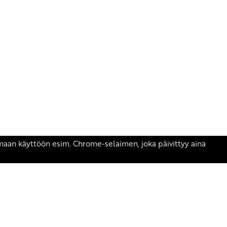
äsen.