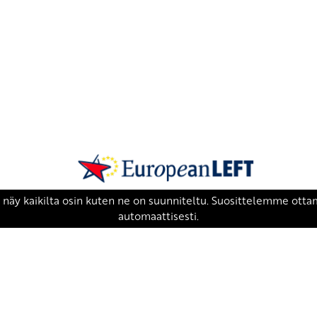
SKP on Euroopan Vasemmistopuolueen j
european-left.org
european-left.org/manifesto/
Copyright 2026 © SKP
|
Tietosuojaseloste