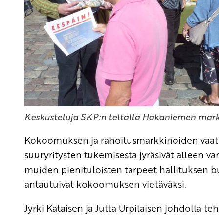
Keskusteluja SKP:n teltalla Hakaniemen markk
Kokoomuksen ja rahoitusmarkkinoiden vaati
suuryritysten tukemisesta jyräsivät alleen va
muiden pienituloisten tarpeet hallituksen bud
antautuivat kokoomuksen vietäväksi.
Jyrki Kataisen ja Jutta Urpilaisen johdolla te