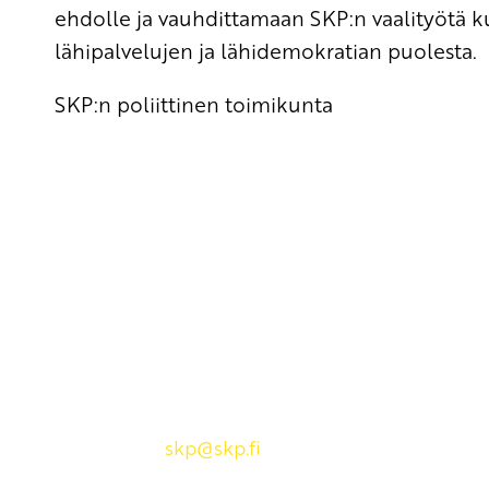
ehdolle ja vauhdittamaan SKP:n vaalityötä k
lähipalvelujen ja lähidemokratian puolesta.
SKP:n poliittinen toimikunta
Yhteystiedot
SKP:n toimisto
Osoite: Viljatie 4 B 3. kerros, 00700 Helsinki
Puh: 045 7834 1346
Sähköposti:
skp
@skp.fi