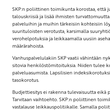
SKP:n poliittinen toimikunta korostaa, että
talouskriisiä ja lisää ihmisten turvattomuutta.
palveluihin ja muihin tärkeisiin kohteisiin l
suurituloisten verotusta, karsimalla suuryhti
verohelpotuksia ja leikkaamalla uusiin aseh
määrärahoista.
Vanhuspalvelulakiin SKP vaatii vähintään ny
sitovia henkilöstömitoituksia. Niiden tulee 
palveluasumista. Lapsilisien indeksikorotuksi
tasokorotus.
Budjettiesitys ei rakenna tulevaisuutta eikä 
Tarvitaan vaihtoehto. SKP:n poliittinen to
vastalause leikkauspolitiikalle. Samalla pol