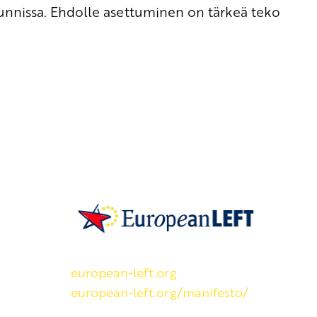
unnissa. Ehdolle asettuminen on tärkeä teko
SKP on Euroopan Vasemmistopuolueen j
european-left.org
european-left.org/manifesto/