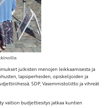
inoilla.
mukset julkisten menojen leikkaamisesta ja
nhusten, lapsiperheiden, opiskelijoiden ja
jettiriihessä. SDP, Vasemmistoliitto ja vihreät
hty valtion budjettiesitys jatkaa kuntien