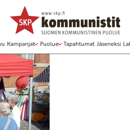
poliittinen toimikunta
vu
Kampanjat
Puolue
Tapahtumat
Jäseneksi
La