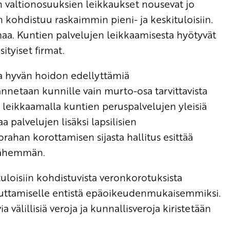
n valtionosuuksien leikkaukset nousevat jo
 kohdistuu raskaimmin pieni- ja keskituloisiin.
emaa. Kuntien palvelujen leikkaamisesta hyötyvät
ityiset firmat.
ia hyvän hoidon edellyttämiä
nnetaan kunnille vain murto-osa tarvittavista
is leikkaamalla kuntien peruspalvelujen yleisiä
a palvelujen lisäksi lapsilisien
ahan korottamisen sijasta hallitus esittää
 vähemmän.
uloisiin kohdistuvista veronkorotuksista
uttamiselle entistä epäoikeudenmukaisemmiksi.
 välillisiä veroja ja kunnallisveroja kiristetään