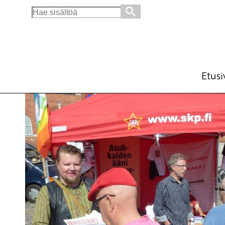
Search
for:
Budjettiesitys heikentää kuntien palveluja
Ajankohtaista
5.9.2012 - 11:53
SKP:n 
(Muokattu 6.11.2025 - 13:39)
Etusi