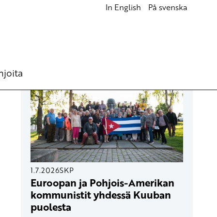
In English
På svenska
UUSIMMAT ARTIKKELIT
hjoita
1.7.2026
SKP
Euroopan ja Pohjois-Amerikan
kommunistit yhdessä Kuuban
puolesta