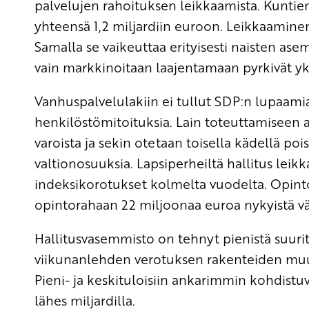
palvelujen rahoituksen leikkaamista. Kuntie
yhteensä 1,2 miljardiin euroon. Leikkaaminen
Samalla se vaikeuttaa erityisesti naisten as
vain markkinoitaan laajentamaan pyrkivät yks
Vanhuspalvelulakiin ei tullut SDP:n lupaam
henkilöstömitoituksia. Lain toteuttamiseen a
varoista ja sekin otetaan toisella kädellä po
valtionosuuksia. Lapsiperheiltä hallitus leikka
indeksikorotukset kolmelta vuodelta. Opintor
opintorahaan 22 miljoonaa euroa nykyistä
Hallitusvasemmisto on tehnyt pienistä suurit
viikunanlehden verotuksen rakenteiden mu
Pieni- ja keskituloisiin ankarimmin kohdistuvia
lähes miljardilla.