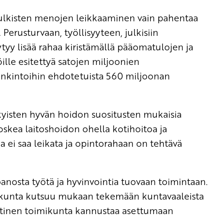
 julkisten menojen leikkaaminen vain pahentaa
 Perusturvaan, työllisyyteen, julkisiin
öytyy lisää rahaa kiristämällä pääomatulojen ja
öille esitettyä satojen miljoonien
ankintoihin ehdotetuista 560 miljoonan
kyisten hyvän hoidon suositusten mukaisia
koskea laitoshoidon ohella kotihoitoa ja
a ei saa leikata ja opintorahaan on tehtävä
panosta työtä ja hyvinvointia tuovaan toimintaan.
imikunta kutsuu mukaan tekemään kuntavaaleista
iittinen toimikunta kannustaa asettumaan