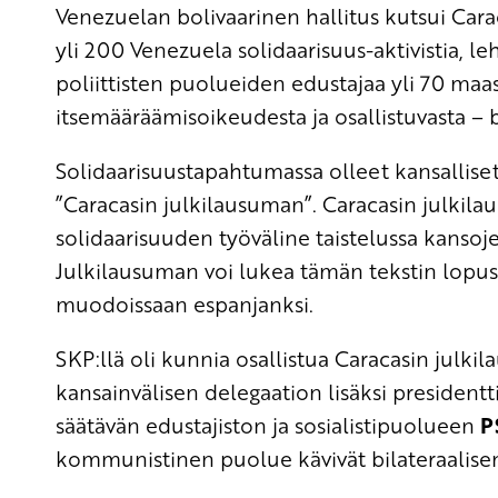
Venezuelan bolivaarinen hallitus kutsui Cara
yli 200 Venezuela solidaarisuus-aktivistia, le
poliittisten puolueiden edustajaa yli 70 ma
itsemääräämisoikeudesta ja osallistuvasta – 
Solidaarisuustapahtumassa olleet kansalliset j
”Caracasin julkilausuman”. Caracasin julkil
solidaarisuuden työväline taistelussa kanso
Julkilausuman voi lukea tämän tekstin lopu
muodoissaan espanjanksi.
SKP:llä oli kunnia osallistua Caracasin julki
kansainvälisen delegaation lisäksi presidentt
säätävän edustajiston ja sosialistipuolueen
P
kommunistinen puolue kävivät bilateraalise