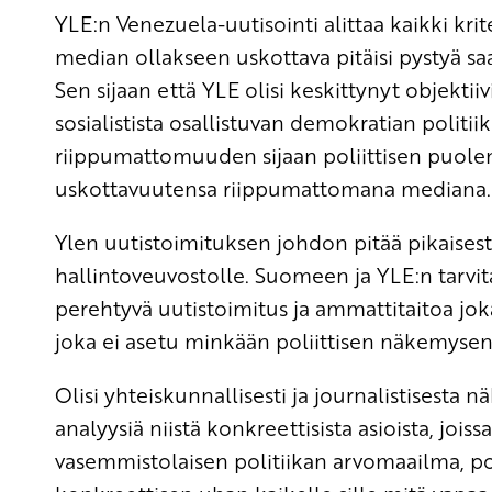
YLE:n Venezuela-uutisointi alittaa kaikki krite
median ollakseen uskottava pitäisi pystyä s
Sen sijaan että YLE olisi keskittynyt objekt
sosialistista osallistuvan demokratian politiik
riippumattomuuden sijaan poliittisen puolens
uskottavuutensa riippumattomana mediana.
Ylen uutistoimituksen johdon pitää pikaises
hallintoveuvostolle. Suomeen ja YLE:n tarvit
perehtyvä uutistoimitus ja ammattitaitoa joka
joka ei asetu minkään poliittisen näkemysen
Olisi yhteiskunnallisesti ja journalistisesta
analyysiä niistä konkreettisista asioista, jo
vasemmistolaisen politiikan arvomaailma, pol