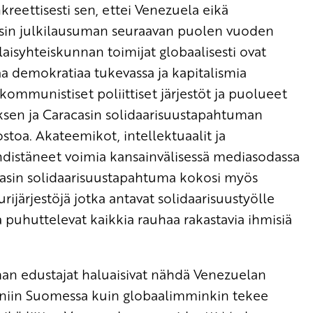
reettisesti sen, ettei Venezuela eikä
asin julkilausuman seuraavan puolen vuoden
laisyhteiskunnan toimijat globaalisesti ovat
a demokratiaa tukevassa ja kapitalismia
 kommunistiset poliittiset järjestöt ja puolueet
sen ja Caracasin solidaarisuustapahtuman
ostoa. Akateemikot, intellektuaalit ja
distäneet voimia kansainvälisessä mediasodassa
acasin solidaarisuustapahtuma kokosi myös
urijärjestöjä jotka antavat solidaarisuustyölle
a puhuttelevat kaikkia rauhaa rakastavia ihmisiä
äoman edustajat haluaisivat nähdä Venezuelan
ia niin Suomessa kuin globaalimminkin tekee