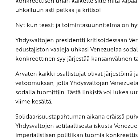
konkreettisen uhan kaikelle sille mitä vapa
uhkailuun asti pelkää ja kritisoi
Nyt kun teesit ja toimintasuunnitelma on hyv
Yhdysvaltojen presidentti kritisoidessaan V
edustajiston vaaleja uhkasi Venezuelaa sodal
konkreettinen syy järjestää kansainvälinen 
Arvaten kaikki osallistujat olivat järjestöinä 
vetoomuksen, jolla Yhdysvaltojen Venezuela
sodalla tuomittiin.
Tästä linkistä voi lukea u
viime kesältä.
Solidaarisuustapahtuman aikana eräissä puhe
Yhdysvaltojen sotilaallisesta iskusta Venezue
imperialistisen politiikan tuomia konkreettis