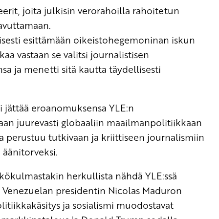
erit, joita julkisin verorahoilla rahoitetun
aavuttamaan.
iivisesti esittämään oikeistohegemoninan iskun
kaa vastaan se valitsi journalistisen
a ja menetti sitä kautta täydellisesti
ti jättää eroanomuksensa YLE:n
aan juurevasti globaaliin maailmanpolitiikkaan
 perustuu tutkivaan ja kriittiseen journalismiin
 äänitorveksi.
 näkökulmastakin herkullista nähdä YLE:ssä
issa Venezuelan presidentin Nicolas Maduron
itiikkakäsitys ja sosialismi muodostavat