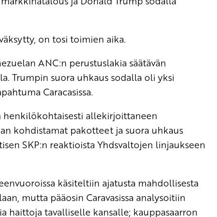
a markkinatalous ja Donald Trump sodalla
äksytty, on tosi toimien aika.
enezuelan ANC:n perustuslakia säätävän
la. Trumpin suora uhkaus sodalla oli yksi
tapahtuma Caracasissa.
ja henkilökohtaisesti allekirjoittaneen
an kohdistamat pakotteet ja suora uhkaus
utisen SKP:n reaktioista Yhdsvaltojen linjaukseen
envuoroissa käsiteltiin ajatusta mahdollisesta
laan, mutta pääosin Caravasissa analysoitiin
ia haittoja tavalliselle kansalle; kauppasaarron