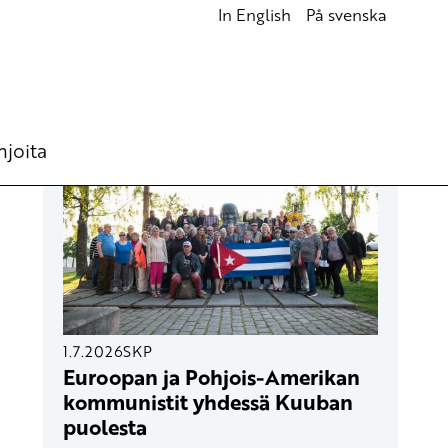
In English
På svenska
UUSIMMAT ARTIKKELIT
hjoita
1.7.2026
SKP
Euroopan ja Pohjois-Amerikan
kommunistit yhdessä Kuuban
puolesta