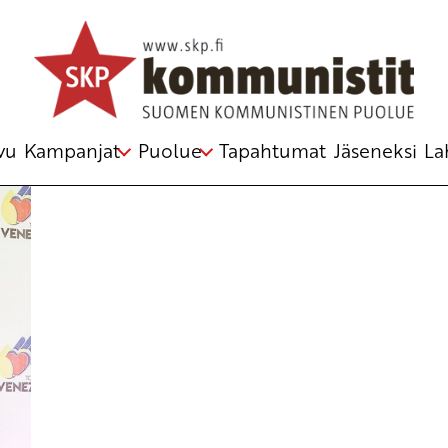
aracasin julistus antaa työvälineitä
vu
Kampanjat
Puolue
Tapahtumat
Jäseneksi
La