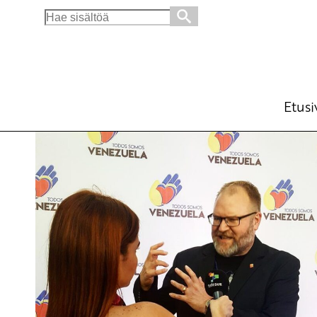
Search
for:
Venezuela-uutisointi YLE:n nollasuoritus – C
kansainväliseen solidaarisuuteen
Blogi
Etusi
21.9.2017 - 23:18