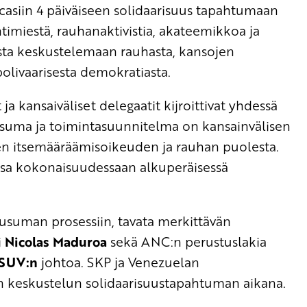
casiin 4 päiväiseen solidaarisuus tapahtumaan
htimiestä, rauhanaktivistia, akateemikkoa ja
asta keskustelemaan rauhasta, kansojen
bolivaarisesta demokratiasta.
a kansaiväliset delegaatit kijroittivat yhdessä
ausuma ja toimintasuunnitelma on kansainvälisen
jen itsemääräämisoikeuden ja rauhan puolesta.
ssa kokonaisuudessaan alkuperäisessä
lausuman prosessiin, tavata merkittävän
i
Nicolas Maduroa
sekä ANC:n perustuslakia
SUV:n
johtoa. SKP ja Venezuelan
n keskustelun solidaarisuustapahtuman aikana.