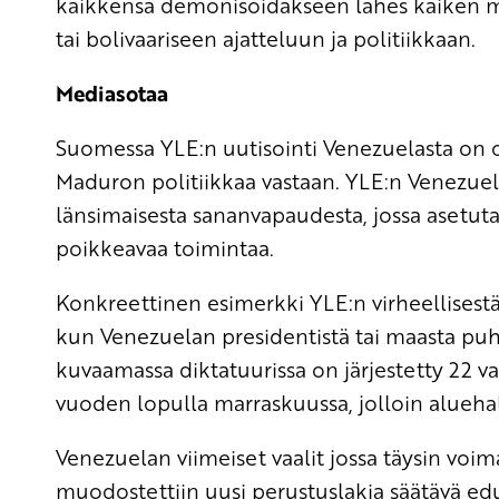
kaikkensa demonisoidakseen lähes kaiken mi
tai bolivaariseen ajatteluun ja politiikkaan.
Mediasotaa
Suomessa YLE:n uutisointi Venezuelasta on ol
Maduron politiikkaa vastaan. YLE:n Venezuel
länsimaisesta sananvapaudesta, jossa aset
poikkeavaa toimintaa.
Konkreettinen esimerkki YLE:n virheellisestä 
kun Venezuelan presidentistä tai maasta puh
kuvaamassa diktatuurissa on järjestetty 22 va
vuoden lopulla marraskuussa, jolloin aluehall
Venezuelan viimeiset vaalit jossa täysin voi
muodostettiin uusi perustuslakia säätävä edus