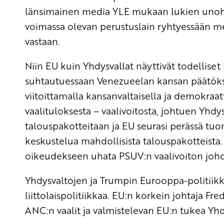
länsimainen media YLE mukaan lukien unohti 
voimassa olevan perustuslain ryhtyessään me
vastaan.
Niin EU kuin Yhdysvallat näyttivät todelliset
suhtautuessaan Venezueelan kansan päätöks
viitoittamalla kansanvaltaisella ja demokraatt
vaalituloksesta – vaalivoitosta, johtuen Yhd
talouspakotteitaan ja EU seurasi perässä t
keskustelua mahdollisista talouspakotteista
oikeudekseen uhata PSUV:n vaalivoiton johd
Yhdysvaltojen ja Trumpin Eurooppa-politiik
liittolaispolitiikkaa. EU:n korkein johtaja F
ANC:n vaalit ja valmistelevan EU:n tukea Yhd