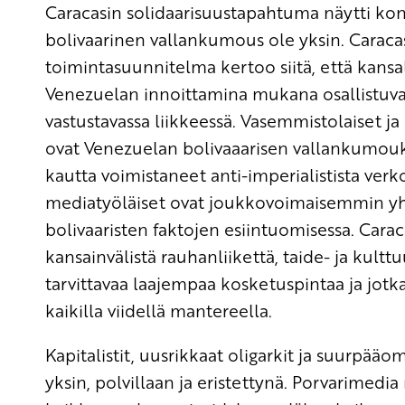
Caracasin solidaarisuustapahtuma näytti konk
bolivaarinen vallankumous ole yksin. Carac
toimintasuunnitelma kertoo siitä, että kansa
Venezuelan innoittamina mukana osallistuva
vastustavassa liikkeessä. Vasemmistolaiset ja
ovat Venezuelan bolivaaarisen vallankumouk
kautta voimistaneet anti-imperialistista verk
mediatyöläiset ovat joukkovoimaisemmin yh
bolivaaristen faktojen esiintuomisessa. Car
kansainvälistä rauhanliikettä, taide- ja kulttu
tarvittavaa laajempaa kosketuspintaa ja jotk
kaikilla viidellä mantereella.
Kapitalistit, uusrikkaat oligarkit ja suurpä
yksin, polvillaan ja eristettynä. Porvarimed