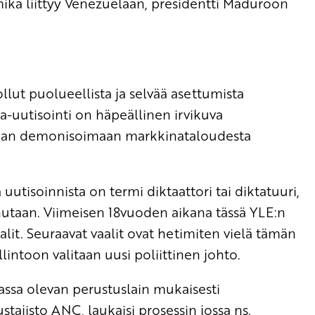
kä liittyy Venezuelaan, presidentti Maduroon
lut puolueellista ja selvää asettumista
a-uutisointi on häpeällinen irvikuva
utaan demonisoimaan markkinataloudesta
uutisoinnista on termi diktaattori tai diktatuuri,
utaan. Viimeisen 18vuoden aikana tässä YLE:n
alit. Seuraavat vaalit ovat hetimiten vielä tämän
intoon valitaan uusi poliittinen johto.
massa olevan perustuslain mukaisesti
tajisto ANC, laukaisi prosessin jossa ns.