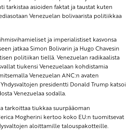
tarkistaa asioiden faktat ja taustat kuten
diasotaan Venezuelan bolivaarista politiikkaa
 ihmisvihamieliset ja imperialistiset kasvonsa
een jatkaa Simon Bolivarin ja Hugo Chavesin
isen politiikan tiellä. Venezuelan radikaalista
ysvallat tiukensi Venezuelaan kohdistamia
uomitsemalla Venezuelan ANC:n avaten
. Yhdysvaltojen presidentti Donald Trump katsoi
osta Venezuelaa sodalla.
ka tarkoittaa tiukkaa suurpääoman
rederica Mogherini kertoo koko EU:n tuomitsevat
ysvaltojen aloittamille talouspakotteille.