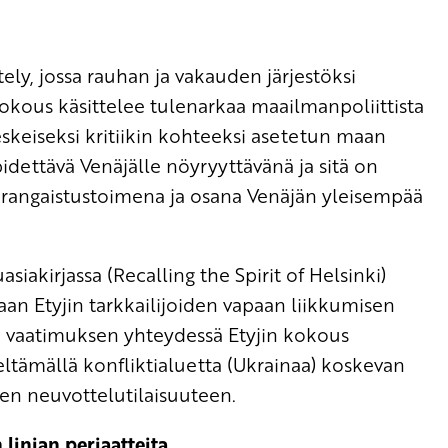
ely, jossa rauhan ja vakauden järjestöksi
okous käsittelee tulenarkaa maailmanpoliittista
keskeiseksi kritiikin kohteeksi asetetun maan
dettävä Venäjälle nöyryyttävänä ja sitä on
 rangaistustoimena ja osana Venäjän yleisempää
kirjassa (Recalling the Spirit of Helsinki)
an Etyjin tarkkailijoiden vapaan liikkumisen
tun vaatimuksen yhteydessä Etyjin kokous
ltämällä konfliktialuetta (Ukrainaa) koskevan
en neuvottelutilaisuuteen.
linjan periaatteita