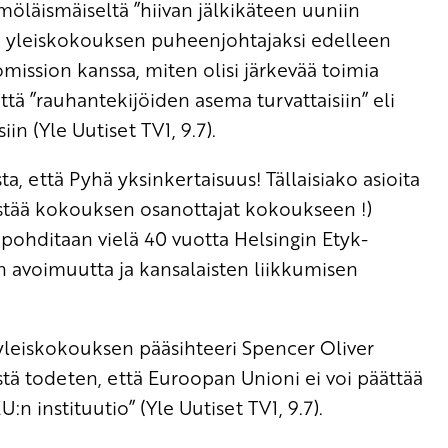
möläismäiseltä ”hiivan jälkikäteen uuniin
en yleiskokouksen puheenjohtajaksi edelleen
mission kanssa, miten olisi järkevää toimia
 että ”rauhantekijöiden asema turvattaisiin” eli
in (Yle Uutiset TV1, 9.7).
, että Pyhä yksinkertaisuus! Tällaisiako asioita
päästää kokouksen osanottajat kokoukseen !)
 pohditaan vielä 40 vuotta Helsingin Etyk-
in avoimuutta ja kansalaisten liikkumisen
 yleiskokouksen pääsihteeri Spencer Oliver
tä todeten, että Euroopan Unioni ei voi päättää
EU:n instituutio” (Yle Uutiset TV1, 9.7).