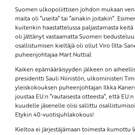
Suomen ulkopoliittisen johdon mukaan venälä
maita oli ”useita” tai ”ainakin joitakin”. Esime
kuitenkin haastattelussa paljastamasta keit
oli jättänyt vastaamatta Suomen tiedusteluun
osallistumisen kieltäjä oli ollut Viro (Ilta-
puheenjohtajaa Mart Nuttia).
Kaiken epämääräisyyden jälkeen on aiheellis
presidentti Sauli Niinistön, ulkoministeri Ti
yleiskokouksen puheenjohtajan Ilkka Kanervan
joustaa EU:n ”rautaisesta otteesta”, että EU:
kuudelle jäsenelle olisi sallittu osallistumi
Etykin 40-vuotisjuhlakokous!
Kieltoa ei järjestäjämaan toimesta kumottu (