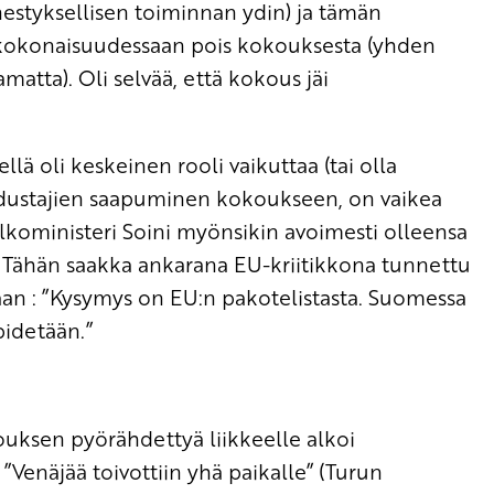
estyksellisen toiminnan ydin) ja tämän
 kokonaisuudessaan pois kokouksesta (yhden
atta). Oli selvää, että kokous jäi
lä oli keskeinen rooli vaikuttaa (tai olla
dustajien saapuminen kokoukseen, on vaikea
. Ulkoministeri Soini myönsikin avoimesti olleensa
a. Tähän saakka ankarana EU-kriitikkona tunnettu
aan : ”Kysymys on EU:n pakotelistasta. Suomessa
pidetään.”
ouksen pyörähdettyä liikkeelle alkoi
”Venäjää toivottiin yhä paikalle” (Turun