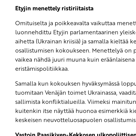
Etyjin menettely ristiriitaista
Omituiselta ja poikkeavalta vaikuttaa menett
luonnehdittu Etyjin parlamentaarinen yleisk
aihetta (Ukrainan kriisiä) ja samalla kieltää 
osallistumisen kokoukseen. Menettelyä on pi
vaikea nähdä juuri muuna kuin eräänlaisena
eristämispolitiikkaa.
Samalla kun kokouksen hyväksymässä loppuasia
tuomitaan Venäjän toimet Ukrainassa, vaadita
sallimista konfliktialueilla. Viimeksi maini
kuitenkin itse näyttää huonoa esimerkkiä kie
keskeisen neuvotteluosapuolen osallistumis
Vastoin Paasikiven-Kekkosen ulkopoliittisen 