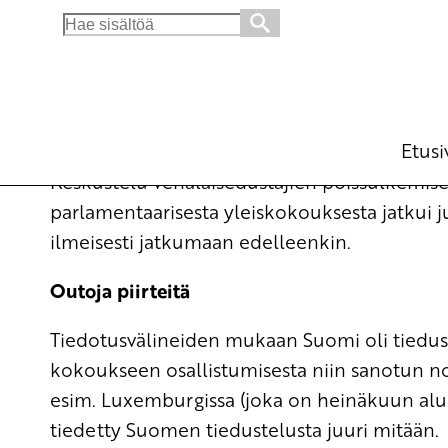
Search
for:
Venäjän valtuuskunnan poissulkeminen Etyji
Blogi
13.7.2015 - 12:41
Etusi
Keskustelu venäläisedustajien poissulkemises
parlamentaarisesta yleiskokouksesta jatkui 
ilmeisesti jatkumaan edelleenkin.
Outoja piirteitä
Tiedotusvälineiden mukaan Suomi oli tiedu
kokoukseen osallistumisesta niin sanotun not
esim. Luxemburgissa (joka on heinäkuun alu
tiedetty Suomen tiedustelusta juuri mitään.