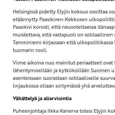
Helsingissä pidetty Etyjin kokous osoittaa o
etäännytty Paasikiven-Kekkosen ulkopoliittise
Paasikivi korosti, että neuvoteltaessa itäna
muistettava, että vastapuoli on sotilaalline
Tamminiemi-kirjassaan että ulkopolitiikas
tuomarin rooli.
Viime aikoina nuo mainitut periaatteet ovat 
lähentymisellään ja kytköksillään Suomen ulk
asenteissaan suorastaan sotilaalliselle suurval
linjauksissa ollaan siirtymässä yhä arvelutta
Vähättelyä ja aliarviointia
Puheenjohtaja Ilkka Kanerva totesi Etyjin kok