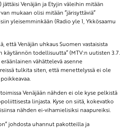
jättäisi Venäjän ja Etyjin väleihin mitään
n mukaan olisi mitään ”järisyttäviä”
eisiin yleisemminkään (Radio yle 1, Ykkösaamu
lä, että Venäjän uhkaus Suomen vastaisista
 käytännön todellisuutta” (MTV:n uutisten 3.7.
 eräänlainen vähättelevä asenne
eissä tulkita siten, että menettelyssä ei ole
 poikkeavaa.
toimissa Venäjään nähden ei ole kyse pelkistä
poliittisesta linjasta. Kyse on siitä, kokevatko
isiinsa nähden ei-vihamielisiksi naapureiksi.
lon” johdosta uhannut pakotteilla ja