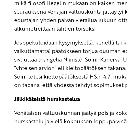
mikä filosofi Hegelin mukaan on kaiken men
seurauksena Venäjän valtuuskunta jättäytyi
edustajan yhden päivän vierailua lukuun ottam
alkumetreiltään lähtien torsoksi.
Jos spekuloidaan kysymyksellä, kenellä tai kel
vaikuttamatta) päätökseen torjua duuman e
sivuuttaa triangelia Niinistö, Soini, Kanerva
”yhteisen arvion” eli kieltopäätöksen takan
Soini totesi kieltopäätöksestä HS:n 4.7. muk
on tapana, että yhdessä tehdyt sopimukset 
Jälkikäteistä hurskastelua
Venäläisen valtuuskunnan jäätyä pois ja kok
hurskastelu ja vielä kokouksen loppupäivinä 