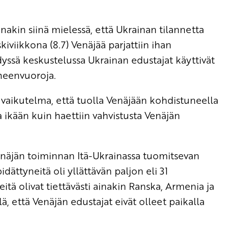
akin siinä mielessä, että Ukrainan tilannetta
iviikkona (8.7) Venäjää parjattiin ihan
ydyssä keskustelussa Ukrainan edustajat käyttivät
uheenvuoroja.
vaikutelma, että tuolla Venäjään kohdistuneella
 ikään kuin haettiin vahvistusta Venäjän
enäjän toiminnan Itä-Ukrainassa tuomitsevan
ättyneitä oli yllättävän paljon eli 31
tä olivat tiettävästi ainakin Ranska, Armenia ja
llä, että Venäjän edustajat eivät olleet paikalla