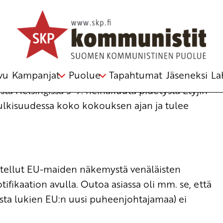
n kokouksesta oli poliittinen virhearvio
vu
Kampanjat
Puolue
Tapahtumat
Jäseneksi
La
ta Helsingissä 5-9. heinäkuuta pidetystä Etyjin
julkisuudessa koko kokouksen ajan ja tulee
stellut EU-maiden näkemystä venäläisten
ifikaation avulla. Outoa asiassa oli mm. se, että
sta lukien EU:n uusi puheenjohtajamaa) ei