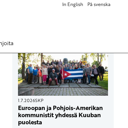
In English
På svenska
UUSIMMAT ARTIKKELIT
hjoita
1.7.2026
SKP
Euroopan ja Pohjois-Amerikan
kommunistit yhdessä Kuuban
puolesta