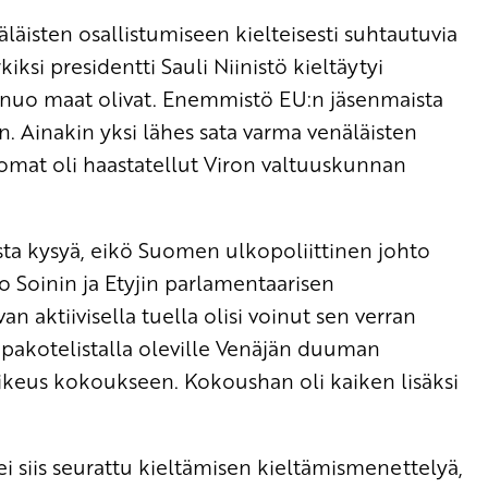
isten osallistumiseen kielteisesti suhtautuvia
rkiksi presidentti Sauli Niinistö kieltäytyi
ä nuo maat olivat. Enemmistö EU:n jäsenmaista
. Ainakin yksi lähes sata varma venäläisten
Sanomat oli haastatellut Viron valtuuskunnan
ta kysyä, eikö Suomen ulkopoliittinen johto
mo Soinin ja Etyjin parlamentaarisen
 aktiivisella tuella olisi voinut sen verran
n pakotelistalla oleville Venäjän duuman
soikeus kokoukseen. Kokoushan oli kaiken lisäksi
ei siis seurattu kieltämisen kieltämismenettelyä,