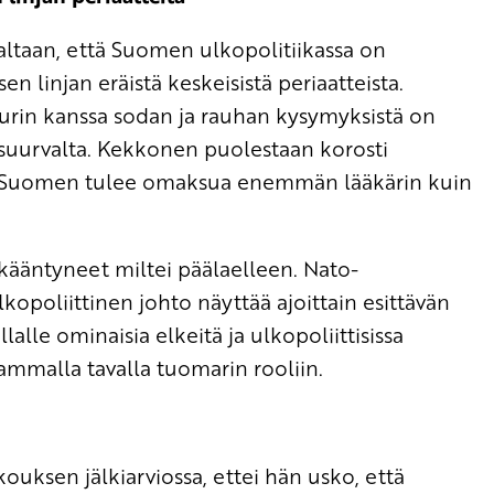
saltaan, että Suomen ulkopolitiikassa on
n linjan eräistä keskeisistä periaatteista.
apurin kanssa sodan ja rauhan kysymyksistä on
n suurvalta. Kekkonen puolestaan korosti
sa Suomen tulee omaksua enemmän lääkärin kuin
kääntyneet miltei päälaelleen. Nato-
opoliittinen johto näyttää ajoittain esittävän
lalle ominaisia elkeitä ja ulkopoliittisissa
vammalla tavalla tuomarin rooliin.
ouksen jälkiarviossa, ettei hän usko, että