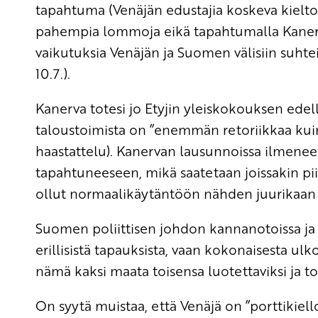
tapahtuma (Venäjän edustajia koskeva kielto) 
pahempia lommoja eikä tapahtumalla Kanerva
vaikutuksia Venäjän ja Suomen välisiin suht
10.7.).
Kanerva totesi jo Etyjin yleiskokouksen edel
taloustoimista on ”enemmän retoriikkaa kuin
haastattelu). Kanervan lausunnoissa ilmenee
tapahtuneeseen, mikä saatetaan joissakin piir
ollut normaalikäytäntöön nähden juurikaan
Suomen poliittisen johdon kannanotoissa ja 
erillisistä tapauksista, vaan kokonaisesta ulko
nämä kaksi maata toisensa luotettaviksi ja to
On syytä muistaa, että Venäjä on ”porttikiel