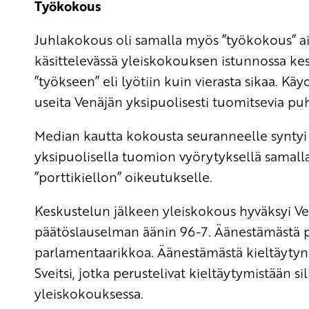
Työkokous
Juhlakokous oli samalla myös ”työkokous” ain
käsittelevässä yleiskokouksen istunnossa kesk
”työkseen” eli lyötiin kuin vierasta sikaa. Kä
useita Venäjän yksipuolisesti tuomitsevia p
Median kautta kokousta seuranneelle syntyi 
yksipuolisella tuomion vyörytyksellä samalla
”porttikiellon” oikeutukselle.
Keskustelun jälkeen yleiskokous hyväksyi V
päätöslauselman äänin 96-7. Äänestämästä pid
parlamentaarikkoa. Äänestämästä kieltäytynei
Sveitsi, jotka perustelivat kieltäytymistään si
yleiskokouksessa.