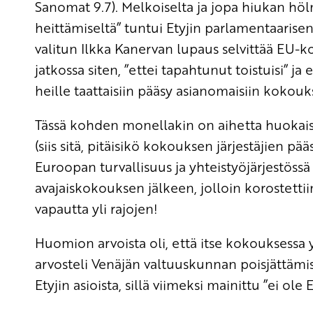
Sanomat 9.7). Melkoiselta ja jopa hiukan höl
heittämiseltä” tuntui Etyjin parlamentaaris
valitun Ilkka Kanervan lupaus selvittää EU-ko
jatkossa siten, ”ettei tapahtunut toistuisi” ja
heille taattaisiin pääsy asianomaisiin kokouksi
Tässä kohden monellakin on aihetta huokaista
(siis sitä, pitäisikö kokouksen järjestäjien 
Euroopan turvallisuus ja yhteistyöjärjestössä
avajaiskokouksen jälkeen, jolloin korostetti
vapautta yli rajojen!
Huomion arvoista oli, että itse kokouksessa
arvosteli Venäjän valtuuskunnan poisjättämis
Etyjin asioista, sillä viimeksi mainittu ”ei ole 