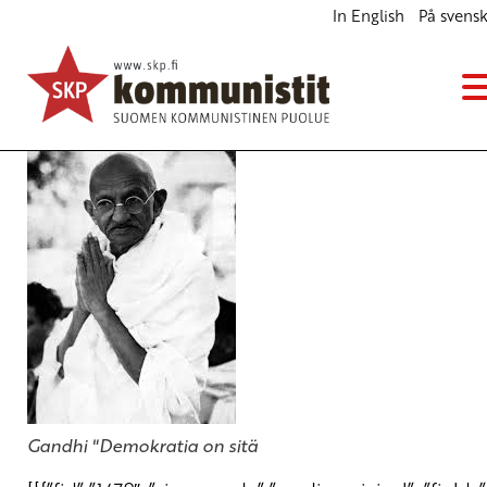
In English
På svens
Vastarinnasta ja demokratiasta
Blogi
29.1.2014 - 12:32
Gandhi "Demokratia on sitä