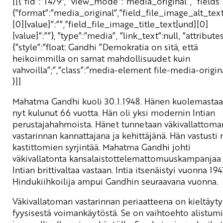
[[{”fid”:”1479″, ”view_mode”:”media_original”, ”fields”
{”format”:”media_original”,”field_file_image_alt_tex
[0][value]”:””,”field_file_image_title_text[und][0]
[value]”:””}, ”type”:”media”, ”link_text”:null, ”attributes
{”style”:”float: Gandhi ”Demokratia on sitä, että
heikoimmilla on samat mahdollisuudet kuin
vahvoilla”;”,”class”:”media-element file-media-origin
}]]
Mahatma Gandhi kuoli 30.1.1948. Hänen kuolemasta
nyt kulunut 66 vuotta. Hän oli yksi modernin Intian
perustajahahmoista. Hänet tunnetaan väkivallattoma
vastarinnan kannattajana ja kehittäjänä. Hän vastusti
kastittomien syrjintää. Mahatma Gandhi johti
väkivallatonta kansalaistottelemattomuuskampanjaa
Intian brittivaltaa vastaan. Intia itsenäistyi vuonna 194
Hindukiihkoilija ampui Gandhin seuraavana vuonna.
Väkivallatoman vastarinnan periaatteena on kieltäyty
fyysisestä voimankäytöstä. Se on vaihtoehto alistumi