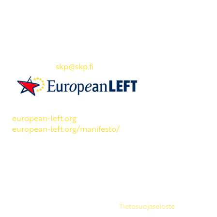
Yhteystiedot
SKP:n toimisto
Osoite: Viljatie 4 B 3. kerros, 00700 Helsinki
Puh: 045 7834 1346
Sähköposti:
skp
@skp.fi
SKP on Euroopan Vasemmistopuolueen jäsen.
european-left.org
european-left.org/manifesto/
Copyright 2026 © SKP
|
Tietosuojaseloste