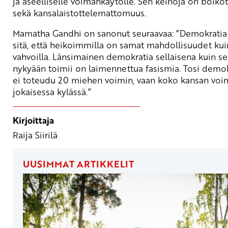
ja aseelliselle voimankäytölle. Sen keinoja on boikot
sekä kansalaistottelemattomuus.
Mamatha Gandhi on sanonut seuraavaa: ”Demokratia
sitä, että heikoimmilla on samat mahdollisuudet kui
vahvoilla. Länsimainen demokratia sellaisena kuin se
nykyään toimii on laimennettua fasismia. Tosi demok
ei toteudu 20 miehen voimin, vaan koko kansan voi
jokaisessa kylässä.”
Kirjoittaja
Raija Siirilä
UUSIMMAT ARTIKKELIT