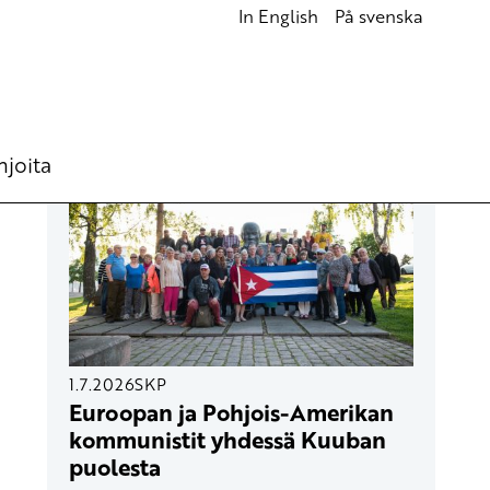
In English
På svenska
UUSIMMAT ARTIKKELIT
hjoita
1.7.2026
SKP
Euroopan ja Pohjois-Amerikan
kommunistit yhdessä Kuuban
puolesta