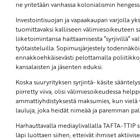
ne yritetään vanhassa kolonialismin henges
Investointisuojan ja vapaakaupan varjolla yksi
tuomittavaksi kalliiseen välimiesoikeuteen 
liiketoimintansa haittaamisesta ”syrjivillä” v
työtaisteluilla. Sopimusjärjestely todennäköi
ennakkoehkäisevästi pelottamalla poliitikko
kansalaisten ja jäsenten eduksi.
Koska suuryrityksen syrjintä- käsite sääntel
piirretty viiva, olisi välimiesoikeudessa helpp
ammattiyhdistyksestä maksumies, kun vielä v
lauluja, joka heidät nimeää ja paremman pa
Harhauttavalla mediaylivallalla TAFTA-TTIP s
läpi luottaen siihen, etteivät ihmiset aktiivis