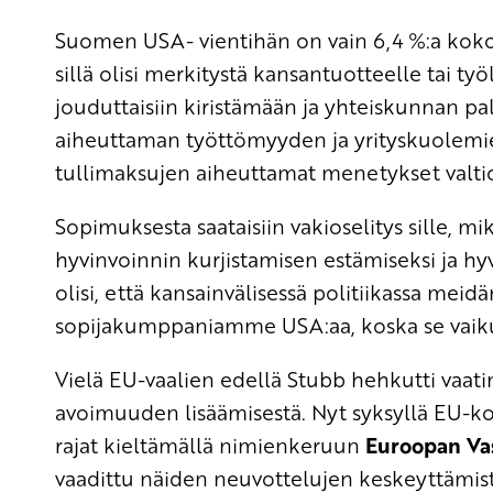
Suomen USA- vientihän on vain 6,4 %:a kokonai
sillä olisi merkitystä kansantuotteelle tai ty
jouduttaisiin kiristämään ja yhteiskunnan pa
aiheuttaman työttömyyden ja yrityskuolemie
tullimaksujen aiheuttamat menetykset valti
Sopimuksesta saataisiin vakioselitys sille, mi
hyvinvoinnin kurjistamisen estämiseksi ja hyv
olisi, että kansainvälisessä politiikassa meidä
sopijakumppaniamme USA:aa, koska se vaik
Vielä EU-vaalien edellä Stubb hehkutti vaat
avoimuuden lisäämisestä. Nyt syksyllä EU-k
rajat kieltämällä nimienkeruun
Euroopan Va
vaadittu näiden neuvottelujen keskeyttämist