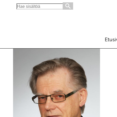
Search
for:
Vapauden varjolla ihan muuta
Blogi
26.9.2014 - 9:10
Etusi