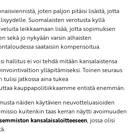
sviennistä, joten paljon pitäisi lisästä, jotta
öllisyydelle. Suomalaisten verotusta kyllä
lveluita leikkaamaan lisää, jotta sopimuksen
n sekä jo nykyään varsin alhaisten
ontaloudessa saataisiin kompensoitua.
ksi hallitus ei voi tehdä mitään kansalaistensa
invointivaltion ylläpitämiseksi. Toinen seuraus
n tulisi jatkossa aina tukea
uttaa kauppapolitiikkaamme entistä enemmän.
imusta näiden käytävien neuvotteluasioiden
omissio kuitenkin taas kerran näytti avoimuuden
semmiston kansalaisaloitteeseen
, jossa olisi
ä.