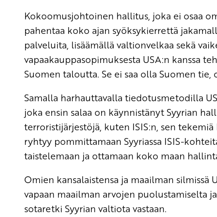
Kokoomusjohtoinen hallitus, joka ei osaa 
pahentaa koko ajan syöksykierrettä jakamalla
palveluita, lisäämällä valtionvelkaa sekä vai
vapaakauppasopimuksesta USA:n kanssa tehd
Suomen taloutta. Se ei saa olla Suomen tie, 
Samalla harhauttavalla tiedotusmetodilla USA
joka ensin salaa on käynnistänyt Syyrian hal
terroristijärjestöjä, kuten ISIS:n, sen tekem
ryhtyy pommittamaan Syyriassa ISIS-kohteita
taistelemaan ja ottamaan koko maan hallintaan
Omien kansalaistensa ja maailman silmissä 
vapaan maailman arvojen puolustamiselta ja 
sotaretki Syyrian valtiota vastaan.