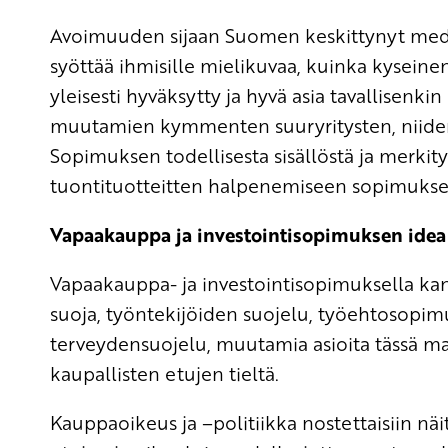
Avoimuuden sijaan Suomen keskittynyt media o
syöttää ihmisille mielikuvaa, kuinka kysein
yleisesti hyväksytty ja hyvä asia tavallisenkin
muutamien kymmenten suuryritysten, niiden 
Sopimuksen todellisesta sisällöstä ja merki
tuontituotteitten halpenemiseen sopimuksen
Vapaakauppa ja investointisopimuksen idea ei
Vapaakauppa- ja investointisopimuksella kans
suoja, työntekijöiden suojelu, työehtosopim
terveydensuojelu, muutamia asioita tässä mai
kaupallisten etujen tieltä.
Kauppaoikeus ja –politiikka nostettaisiin näi