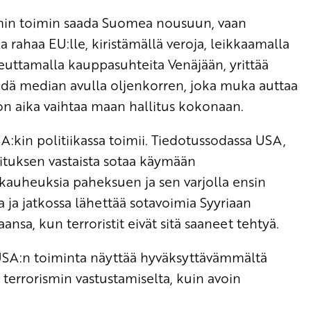
omin toimin saada Suomea nousuun, vaan
 rahaa EU:lle, kiristämällä veroja, leikkaamalla
keuttamalla kauppasuhteita Venäjään, yrittää
ä median avulla oljenkorren, joka muka auttaa
on aika vaihtaa maan hallitus kokonaan.
:kin politiikassa toimii. Tiedotussodassa USA,
lituksen vastaista sotaa käymään
iä kauheuksia paheksuen ja sen varjolla ensin
 ja jatkossa lähettää sotavoimia Syyriaan
sa, kun terroristit eivät sitä saaneet tehtyä.
USA:n toiminta näyttää hyväksyttävämmältä
terrorismin vastustamiselta, kuin avoin