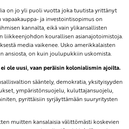
n jo yli puoli vuotta joka tuutista yrittänyt
en vapaakauppa- ja investointisopimus on
 ihmisen kannalta, eikä vain ylikansallisten
liikkeenjohdon kourallisen asianajotoimistoja.
tyksestä media vaikenee. Usko amerikkalaisten
 ansiosta, on kuin joulupukkiin uskomista.
 ole uusi, vaan peräisin kolonialismin ajoilta.
allisvaltion sääntely, demokratia, yksityisyyden
ukset, ympäristönsuojelu, kuluttajansuojelu,
niten, pyrittäisiin syrjäyttämään suuryritysten
tten muitten kansalaisia välittömästi koskevien