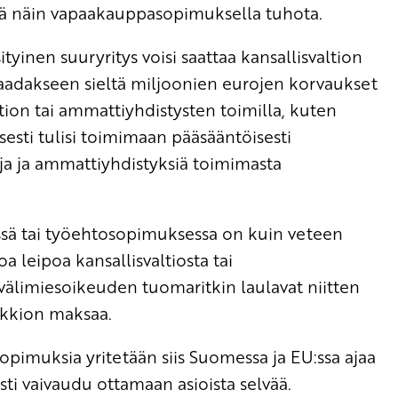
sä näin vapaakauppasopimuksella tuhota.
tyinen suuryritys voisi saattaa kansallisvaltion
saadakseen sieltä miljoonien eurojen korvaukset
altion tai ammattiyhdistysten toimilla, kuten
sesti tulisi toimimaan pääsääntöisesti
ja ja ammattiyhdistyksiä toimimasta
yssä tai työehtosopimuksessa on kuin veteen
oa leipoa kansallisvaltiosta tai
älimiesoikeuden tuomaritkin laulavat niitten
lkkion maksaa.
opimuksia yritetään siis Suomessa ja EU:ssa ajaa
esti vaivaudu ottamaan asioista selvää.