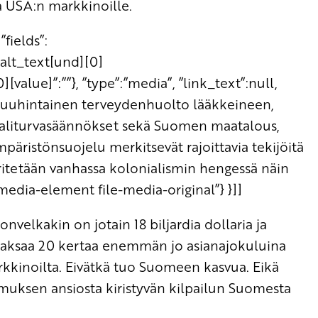
a USA:n markkinoille.
”fields”:
_alt_text[und][0]
][value]”:””}, ”type”:”media”, ”link_text”:null,
Kohtuuhintainen terveydenhuolto lääkkeineen,
aaliturvasäännökset sekä Suomen maatalous,
mpäristönsuojelu merkitsevät rajoittavia tekijöitä
 yritetään vanhassa kolonialismin hengessä näin
edia-element file-media-original”} }]]
onvelkakin on jotain 18 biljardia dollaria ja
a maksaa 20 kertaa enemmän jo asianajokuluina
rkkinoilta. Eivätkä tuo Suomeen kasvua. Eikä
pimuksen ansiosta kiristyvän kilpailun Suomesta