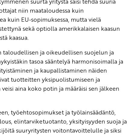
kymmenen suurta yritystä saisi tehdä suuria
tuottajat niin maataloudessa kuin
dea kuin EU-sopimuksessa, mutta vielä
ästettynä sekä optiolla amerikkalaisen kaasun
stä kaasua.
taloudellisen ja oikeudellisen suojelun ja
ykyistäkin tasoa sääntelyä harmonisoimalla ja
sityistäminen ja kaupallistaminen näiden
ivat tuotteitten yksipuolistumiseen ja
veisi aina koko potin ja määräisi sen jälkeen
en, työehtosopimukset ja työlainsäädäntö,
us, elintarviketuotanto, yksityisyyden suoja ja
jöitä suuryritysten voitontavoittelulle ja siksi