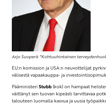
Arjo Suoperä "Kohtuuhintainen terveydenhuol
EU:n komission ja USA:n neuvottelijat pyrki
välisestä vapaakauppa- ja investointisopimu
Pääministeri
Stubb
(kok) on hampaat helisten
väittänyt sen tuovan kipeästi tarvittavaa p
talouteen luomalla kasvua ja uusia työpaikko