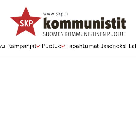
vu
Kampanjat
Puolue
Tapahtumat
Jäseneksi
La