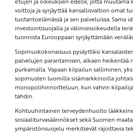
etujen ja oikeuksien edelle, jotta muutama 
voittoja ja syrjäyttää kansallisvaltion omat 
tuotantoelämässä ja sen palveluissa. Sama i
investointisuojalla ja välimiesoikeudella ter
tuonnista Eurooppaan syrjäyttämään venäläi
Sopimuskokonaisuus pysäyttäisi kansalaisten 
palvelujen parantamisen, alkaen heikentää n
purkamalla. Vapaan kilpailun salliminen, yk
sopimusten luomilla sisämarkkinoilla johtais
monopolihinnoitteluun, kun vahvin kilpailija 
tahdin.
Kohtuuhintainen terveydenhuolto lääkkeine
sosiaaliturvasäännökset sekä Suomen maatalo
ympäristönsuojelu merkitsevät rajoittavia teki