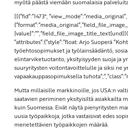
myötä päästä viemään suomalaisia palveluit
[[{”fid”:”1473″, ”view_mode”:”media_original”, 
{”format”:”media_original”,”field_file_image
[value]”:””,”field_file_image_title_text[und][0
”attributes”:{”style”:”float: Arjo Suoperä ”
työehtosopimukset ja työlainsäädäntö, sosi
elintarviketuotanto, yksityisyyden suoja ja y
suuryritysten voitontavoittelulle ja siksi ne
vapaakauppasopimuksella tuhota”;”,”class”:”m
Mutta millaisille markkinoille, jos USA:n valti
saatavien periminen yksityisiltä asiakkailt
kuin Suomessa. Eivät näytä pienyritysten ma
uusia työpaikkoja, jotka vastaisivat edes so
menetettävien työpaikkojen määrää.