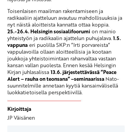
Toisenlaisen maailman rakentamiseen ja
radikaaliin ajatteluun avautuu mahdollisuuksia ja
nyt näistä aloitteista kannatta ottaa koppia.
25.-26.4. Helsingin sosiaalifoorumi
on mainio
yhteistyön ja radikaalin ajattelun puhujalava.
1.5.
vappuna
eri puolilla SKP:n ”Irti porvareista”
vappulavoilla ollaan aloitteellisia ja kootaan
joukkoja yhteistoimintaan rahanvaltaa vastaan
kansan vallan puolesta. Ennen kesää Helsingin
Kirjan juhlasalissa
13.6. järjestettävässä ”Peace
Alert – rauha on teonsana” –seminaarissa
Nato-
suunnitelmille annetaan kyytiä kansainvälisellä
luokkatietoisella perspektiivillä.
Kirjoittaja
JP Väisänen