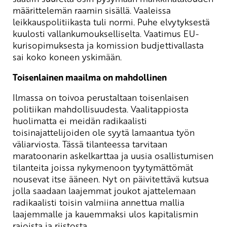
määrittelemän raamin sisällä. Vaaleissa
leikkauspolitiikasta tuli normi. Puhe elvytyksestä
kuulosti vallankumoukselliselta. Vaatimus EU-
kurisopimuksesta ja komission budjettivallasta
sai koko koneen yskimään.
Toisenlainen maailma on mahdollinen
Ilmassa on toivoa perustaltaan toisenlaisen
politiikan mahdollisuudesta. Vaalitappiosta
huolimatta ei meidän radikaalisti
toisinajattelijoiden ole syytä lamaantua työn
väliarviosta. Tässä tilanteessa tarvitaan
maratoonarin askelkarttaa ja uusia osallistumisen
tilanteita joissa nykymenoon tyytymättömät
nousevat itse ääneen. Nyt on päivitettävä kutsua
jolla saadaan laajemmat joukot ajattelemaan
radikaalisti toisin valmiina annettua mallia
laajemmalle ja kauemmaksi ulos kapitalismin
rajoista ja riistosta.