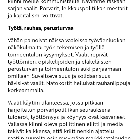
kiinni meille kommunisteille. Kävimme raskaan
sarjan vaalit. Porvarit, leikkauspolitiikan mestarit
ja kapitalismi voittivat.
Työtä, rauhaa, perusturvaa
Vähän painoivat näissä vaaleissa työväenluokan
näkökulma tai työn tekemisen ja työllä
toimeentulon kysymykset. Vaalit repivät
työttömien, opiskelijoiden ja eläkeläisten
perusturvan ja toimeentulon auki pärjäämään
omillaan. Suvaitsevaisuus ja solidaarisuus
hävisivät vaalit. Natokortit heiluivat rauhanlippuja
korkeammalla.
Vaalit käytiin tilanteessa, jossa pitkään
harjoitetun porvaripolitiikan seurauksena
tuloerot, työttömyys ja köyhyys ovat kasvaneet.
Vallassa kiinni oleva poliittinen eliitti ja media
tekivät kaikkensa, että kriittinenkin ajattelu
saatiin suurelta osin pysymään markkinatalouden