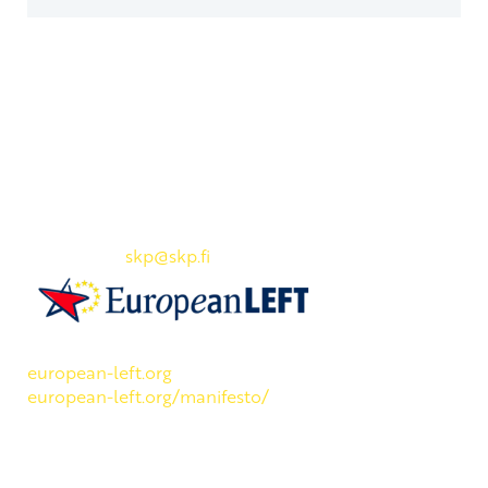
Yhteystiedot
SKP:n toimisto
Osoite: Viljatie 4 B 3. kerros, 00700 Helsinki
Puh: 045 7834 1346
Sähköposti:
skp
@skp.fi
SKP on Euroopan Vasemmistopuolueen jäsen.
european-left.org
european-left.org/manifesto/