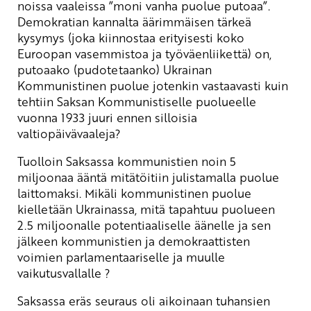
noissa vaaleissa ”moni vanha puolue putoaa”.
Demokratian kannalta äärimmäisen tärkeä
kysymys (joka kiinnostaa erityisesti koko
Euroopan vasemmistoa ja työväenliikettä) on,
putoaako (pudotetaanko) Ukrainan
Kommunistinen puolue jotenkin vastaavasti kuin
tehtiin Saksan Kommunistiselle puolueelle
vuonna 1933 juuri ennen silloisia
valtiopäivävaaleja?
Tuolloin Saksassa kommunistien noin 5
miljoonaa ääntä mitätöitiin julistamalla puolue
laittomaksi. Mikäli kommunistinen puolue
kielletään Ukrainassa, mitä tapahtuu puolueen
2.5 miljoonalle potentiaaliselle äänelle ja sen
jälkeen kommunistien ja demokraattisten
voimien parlamentaariselle ja muulle
vaikutusvallalle ?
Saksassa eräs seuraus oli aikoinaan tuhansien