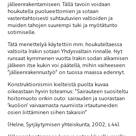
jälleenrakentamiseen. Tällä tavoin voidaan
houkutella puolueettomien ja sotaan
vastentahtoisesti suhtautuvien valtioiden ja
muiden tahojen suurempi tuki ja myötätunto
sotimiselle.
Tätä menettelyä käytettiin mm. houkuteltaessa
valtioita Irakin sotaan Yhdysvaltain rinnalle. Nyt
runsaat kymmenen vuotta Irakin sodan alkamisen
jälkeen itse kukin voi päätellä, mihin vaiheeseen
”jälleenrakennustyö” on tuossa maassa edennyt.
Konstruktionismin kielteistä puolta kuvaa
oikeastaan hyvin toteamus: ”Sairauteen suositeltu
hoitomuoto onkin outo: sairauden ja suorastaan
’kuolion’ vaivaamasta ruumiista irtautuneiden
osien liittäminen siihen takaisin”
(Helne, Syrjäytymisen yhteiskunta, 2002, s.44).