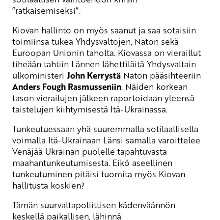
”ratkaisemiseksi”.
Kiovan hallinto on myös saanut ja saa sotaisiin
toimiinsa tukea Yhdysvaltojen, Naton sekä
Euroopan Unionin taholta. Kiovassa on vieraillut
tiheään tahtiin Lännen lähettiläitä Yhdysvaltain
ulkoministeri
John Kerrystä
Naton pääsihteeriin
Anders Fough Rasmusseniin
. Näiden korkean
tason vierailujen jälkeen raportoidaan yleensä
taistelujen kiihtymisestä Itä-Ukrainassa.
Tunkeutuessaan yhä suuremmalla sotilaallisella
voimalla Itä-Ukrainaan Länsi samalla varoittelee
Venäjää Ukrainan puolelle tapahtuvasta
maahantunkeutumisesta. Eikö aseellinen
tunkeutuminen pitäisi tuomita myös Kiovan
hallitusta koskien?
Tämän suurvaltapoliittisen kädenväännön
keskellä paikallisen, lähinnä