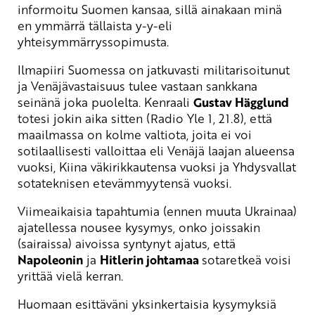
informoitu Suomen kansaa, sillä ainakaan minä
en ymmärrä tällaista y-y-eli
yhteisymmärryssopimusta.
Ilmapiiri Suomessa on jatkuvasti militarisoitunut
ja Venäjävastaisuus tulee vastaan sankkana
seinänä joka puolelta. Kenraali
Gustav Hägglund
totesi jokin aika sitten (Radio Yle 1, 21.8), että
maailmassa on kolme valtiota, joita ei voi
sotilaallisesti valloittaa eli Venäjä laajan alueensa
vuoksi, Kiina väkirikkautensa vuoksi ja Yhdysvallat
sotateknisen etevämmyytensä vuoksi.
Viimeaikaisia tapahtumia (ennen muuta Ukrainaa)
ajatellessa nousee kysymys, onko joissakin
(sairaissa) aivoissa syntynyt ajatus, että
Napoleonin
ja
Hitlerin johtamaa
sotaretkeä voisi
yrittää vielä kerran.
Huomaan esittäväni yksinkertaisia kysymyksiä