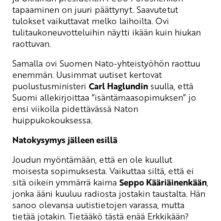
tapaaminen on juuri päättynyt. Saavutetut
tulokset vaikuttavat melko laihoilta. Ovi
tulitaukoneuvotteluihin näytti ikään kuin hiukan
raottuvan.
Samalla ovi Suomen Nato-yhteistyöhön raottuu
enemmän. Uusimmat uutiset kertovat
puolustusministeri
Carl Haglundin
suulla, että
Suomi allekirjoittaa ”isäntämaasopimuksen” jo
ensi viikolla pidettävässä Naton
huippukokouksessa.
Natokysymys jälleen esillä
Joudun myöntämään, että en ole kuullut
moisesta sopimuksesta. Vaikuttaa siltä, että ei
sitä oikein ymmärrä kaima
Seppo Kääriäinenkään
,
jonka ääni kuuluu radiosta jostakin taustalta. Hän
sanoo olevansa uutistietojen varassa, mutta
tietää jotakin. Tietääkö tästä enää Erkkikään?