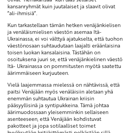
kansanryhmät kuin juutalaiset ja slaavit olivat
”ali-ihmisiä”.
Kun tarkastellaan tämän hetken venäjänkielisen
ja venäläismielisen väestön asemaa Itä-
Ukrainassa, ei voi välttyä ajatukselta, että tuohon
väestönosaan suhtaudutaan laajalti eräänlaisina
toisen luokan kansalaisina. Tästähän on
osoituksena juuri se, että venäjänkielinen väestö
Itä- Ukrainassa on pommitusten myötä saatettu
äärimmäiseen kurjuuteen.
Vielä laajemmassa mielessä on nähtävissä, että
paitsi Venäjään myös venäläisiin aletaan yhä
enemmän suhtautua Ukrainan kriisin
pääsyyllisinä ja syntipukkeina. Tämä johtaa
äärimuodossaan yleisemminkin sellaiseen
asenteeseen, että Venäjään kohdistuvat
pakotteet ja jopa sotilaalliset toimet
hyväksytään kritiikittömästi pelkästään sillä