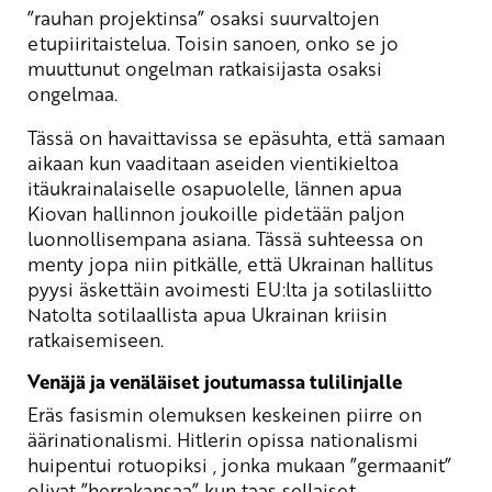
”rauhan projektinsa” osaksi suurvaltojen
etupiiritaistelua. Toisin sanoen, onko se jo
muuttunut ongelman ratkaisijasta osaksi
ongelmaa.
Tässä on havaittavissa se epäsuhta, että samaan
aikaan kun vaaditaan aseiden vientikieltoa
itäukrainalaiselle osapuolelle, lännen apua
Kiovan hallinnon joukoille pidetään paljon
luonnollisempana asiana. Tässä suhteessa on
menty jopa niin pitkälle, että Ukrainan hallitus
pyysi äskettäin avoimesti EU:lta ja sotilasliitto
Natolta sotilaallista apua Ukrainan kriisin
ratkaisemiseen.
Venäjä ja venäläiset joutumassa tulilinjalle
Eräs fasismin olemuksen keskeinen piirre on
äärinationalismi. Hitlerin opissa nationalismi
huipentui rotuopiksi , jonka mukaan ”germaanit”
olivat ”herrakansaa” kun taas sellaiset