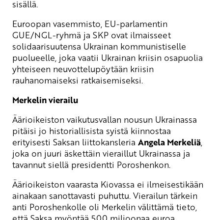
sisällä.
Euroopan vasemmisto, EU-parlamentin
GUE/NGL-ryhmä ja SKP ovat ilmaisseet
solidaarisuutensa Ukrainan kommunistiselle
puolueelle, joka vaatii Ukrainan kriisin osapuolia
yhteiseen neuvottelupöytään kriisin
rauhanomaiseksi ratkaisemiseksi.
Merkelin vierailu
Äärioikeiston vaikutusvallan nousun Ukrainassa
pitäisi jo historiallisista syistä kiinnostaa
erityisesti Saksan liittokansleria
Angela Merkeliä
,
joka on juuri äskettäin vieraillut Ukrainassa ja
tavannut siellä presidentti Poroshenkon.
Äärioikeiston vaarasta Kiovassa ei ilmeisestikään
ainakaan sanottavasti puhuttu. Vierailun tärkein
anti Poroshenkolle oli Merkelin välittämä tieto,
että Saksa myöntää 500 miljoonaa euroa