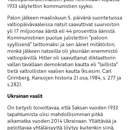
1933 sälytettiin kommunistien syyksi.
Palon jälkeen maaliskuun 5. päivänä suoritetuissa
valtiopäivävaaleissa natsit saavuttivat suurvoiton
yli 17 miljoonaa ääntä eli 44 prosenttia äänistä.
Kommunistinen puolue julistettiin ”paloon
syyllisenä” laittomaksi ja sen äänet mitätöitiin,
minkä jälkeen natseilla oli yksinään enemmistö
valtiopäivillä. Hitler oli saavuttanut diktaattorin
vallan tavallaan demokratian kautta eli ”laillista”
tietä valtiollisten vaalien kautta (ks.esim. Carl
Grimberg, Kansojen historia 21.osa, 1984, s. 277 ja
s.282).
Ukrainan vaalit
On tietysti toivottavaa, että Saksan vuoden 1933
tapahtumista olisi mahdollisimman pitkä
aikamatka vuoden 2014 Ukrainaan. Yllättävää ja
pelottavaa yhtäläisyyttä löytyy kuitenkin siinä,