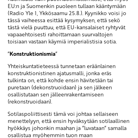
EU:n ja Suomenkin puoleen tullaan kääntymään
(Radio Yle 1, Ykkösaamu 25.8.). Kyynikko voisi jo
tässä vaiheessa esittää kysymyksen, että sekö
tästä vielä puuttuu, että EU-kansalaiset ryhtyvät
vapaaehtoisesti rahoittamaan suurvaltojen
toisiaan vastaan käymiä imperialistisia sotia.
”
Konstruktionismia
”
Yhteiskuntatieteessä tunnetaan eräänlainen
konstruktionistinen ajatusmalli, jonka eräs
tulkinta on, että kohde ensin hävitetään tai
puretaan (dekonstruoidaan) ja sen jälkeen
osallistutaan sen jälleenrakentamiseen
(rekonstruoidaan).
Sotilaspoliittisesti tämä voi johtaa sellaiseen
menettelyyn, että ensin hyväksytään sotilaallinen
hyökkäys johonkin maahan ja ”luvataan” samalla
osallistua myöhemmin tuon maan