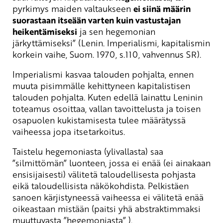
pyrkimys maiden valtaukseen
ei siinä määrin
suorastaan itseään varten kuin vastustajan
heikentämiseksi
ja sen hegemonian
järkyttämiseksi” (Lenin. Imperialismi, kapitalismin
korkein vaihe, Suom. 1970, s.110, vahvennus SR).
Imperialismi kasvaa talouden pohjalta, ennen
muuta pisimmälle kehittyneen kapitalistisen
talouden pohjalta. Kuten edellä lainattu Leninin
toteamus osoittaa, vallan tavoittelusta ja toisen
osapuolen kukistamisesta tulee määrätyssä
vaiheessa jopa itsetarkoitus.
Taistelu hegemoniasta (ylivallasta) saa
”silmittömän” luonteen, jossa ei enää (ei ainakaan
ensisijaisesti) välitetä taloudellisesta pohjasta
eikä taloudellisista näkökohdista. Pelkistäen
sanoen kärjistyneessä vaiheessa ei välitetä enää
oikeastaan mistään (paitsi yhä abstraktimmaksi
muuttuvasta ”hegemoniasta” ).