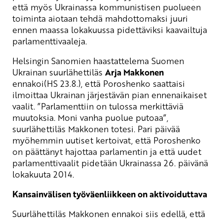
että myös Ukrainassa kommunistisen puolueen
toiminta aiotaan tehdä mahdottomaksi juuri
ennen maassa lokakuussa pidettäviksi kaavailtuja
parlamenttivaaleja.
Helsingin Sanomien haastattelema Suomen
Ukrainan suurlähettiläs
Arja Makkonen
ennakoi(HS 23.8.), että Poroshenko saattaisi
ilmoittaa Ukrainan järjestävän pian ennenaikaiset
vaalit. ”Parlamenttiin on tulossa merkittäviä
muutoksia. Moni vanha puolue putoaa”,
suurlähettiläs Makkonen totesi. Pari päivää
myöhemmin uutiset kertoivat, että Poroshenko
on päättänyt hajottaa parlamentin ja että uudet
parlamenttivaalit pidetään Ukrainassa 26. päivänä
lokakuuta 2014.
Kansainvälisen työväenliikkeen on aktivoiduttava
Suurlähettiläs Makkonen ennakoi siis edellä, että