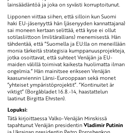
lainsäädäntöä ja joka on syvästi korruptoitunut.
Lipponen viittaa siihen, että silloin kun Suomi
haki EU-jäsenyyttä hän (jäsenyyden kannattajana)
sai moneen kertaan selittää, että kyse ei ollut
sotilasliittoon (militärallians) menemisestä. Hän
tähdentää, että ”Suomella ja EU:lla on meneillään
monia tärkeitä strategisia kumppanuusprojekteja,
jotka osoittavat, että suhteet Venäjän ja EU-
maiden välillä toimivat kaikesta huolimatta ilman
ongelmia.” Hän mainitsee erikseen Venäjän
kaasunviennin Länsi-Eurooppaan sekä monet
”yhteiset ympäristöprojektit”. ”Kontinuitet är
viktigt” (Borgåbladet 16.8.-14, haastattelun
laatinut Birgitta Ehrsten).
Lopuksi:
Tätä kirjoittaessa Valko-Venäjän Minskissä
tapahtunut Venäjän presidentin
Vladimir Putinin
ja Ukrainan presidentin Petro Poroshenkon