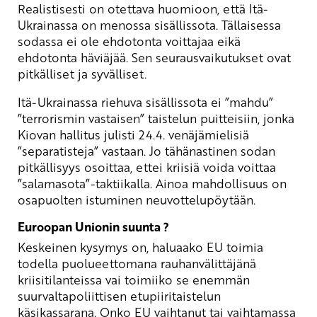
Realistisesti on otettava huomioon, että Itä-
Ukrainassa on menossa sisällissota. Tällaisessa
sodassa ei ole ehdotonta voittajaa eikä
ehdotonta häviäjää. Sen seurausvaikutukset ovat
pitkälliset ja syvälliset.
Itä-Ukrainassa riehuva sisällissota ei ”mahdu”
”terrorismin vastaisen” taistelun puitteisiin, jonka
Kiovan hallitus julisti 24.4. venäjämielisiä
”separatisteja” vastaan. Jo tähänastinen sodan
pitkällisyys osoittaa, ettei kriisiä voida voittaa
”salamasota”-taktiikalla. Ainoa mahdollisuus on
osapuolten istuminen neuvottelupöytään.
Euroopan Unionin suunta ?
Keskeinen kysymys on, haluaako EU toimia
todella puolueettomana rauhanvälittäjänä
kriisitilanteissa vai toimiiko se enemmän
suurvaltapoliittisen etupiiritaistelun
käsikassarana. Onko EU vaihtanut tai vaihtamassa