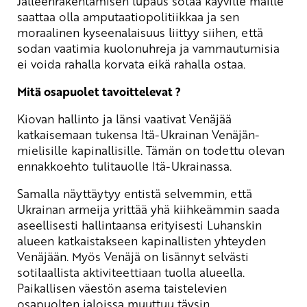
Jälleenrakentamisen lupaus sotaa käyville maille
saattaa olla amputaatiopolitiikkaa ja sen
moraalinen kyseenalaisuus liittyy siihen, että
sodan vaatimia kuolonuhreja ja vammautumisia
ei voida rahalla korvata eikä rahalla ostaa.
Mitä osapuolet tavoittelevat ?
Kiovan hallinto ja länsi vaativat Venäjää
katkaisemaan tukensa Itä-Ukrainan Venäjän-
mielisille kapinallisille. Tämän on todettu olevan
ennakkoehto tulitauolle Itä-Ukrainassa.
Samalla näyttäytyy entistä selvemmin, että
Ukrainan armeija yrittää yhä kiihkeämmin saada
aseellisesti hallintaansa erityisesti Luhanskin
alueen katkaistakseen kapinallisten yhteyden
Venäjään. Myös Venäjä on lisännyt selvästi
sotilaallista aktiviteettiaan tuolla alueella.
Paikallisen väestön asema taistelevien
osapuolten jaloissa muuttuu täysin