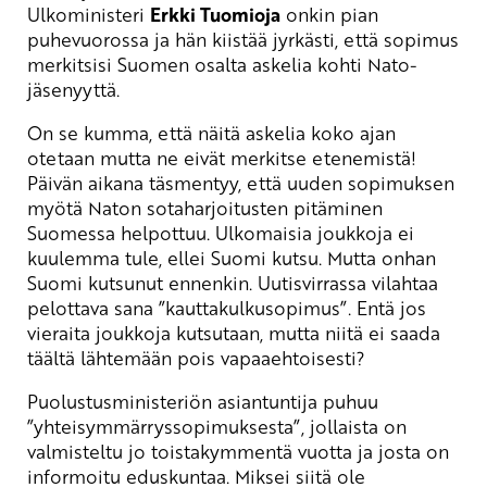
Ulkoministeri
Erkki Tuomioja
onkin pian
puhevuorossa ja hän kiistää jyrkästi, että sopimus
merkitsisi Suomen osalta askelia kohti Nato-
jäsenyyttä.
On se kumma, että näitä askelia koko ajan
otetaan mutta ne eivät merkitse etenemistä!
Päivän aikana täsmentyy, että uuden sopimuksen
myötä Naton sotaharjoitusten pitäminen
Suomessa helpottuu. Ulkomaisia joukkoja ei
kuulemma tule, ellei Suomi kutsu. Mutta onhan
Suomi kutsunut ennenkin. Uutisvirrassa vilahtaa
pelottava sana ”kauttakulkusopimus”. Entä jos
vieraita joukkoja kutsutaan, mutta niitä ei saada
täältä lähtemään pois vapaaehtoisesti?
Puolustusministeriön asiantuntija puhuu
”yhteisymmärryssopimuksesta”, jollaista on
valmisteltu jo toistakymmentä vuotta ja josta on
informoitu eduskuntaa. Miksei siitä ole