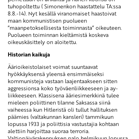
tuhopoltettu ( Simonenkon haastattelu TA:ssa
8.8.-14). Nyt kesällä viranomaiset haastoivat
maan kommunistisen puolueen
”maanpetoksellisesta toiminnasta” oikeuteen.
Puolueen toiminnan kieltämistä koskeva
oikeuskäsittely on aloitettu.
Historian kaikuja
Äärioikeistolaiset voimat suuntaavat
hyökkäyksensä yleensä ensimmäiseksi
kommunisteja vastaan laajentaakseen sitten
aggressionsa koko työväenliikkeeseen ja ay-
liikkeeseen. Klassisena ääriesimerkkinä tulee
mieleen poliittinen tilanne Saksassa siinä
vaiheessa kun Hitleristä oli tullut hallituksen
päämies (valtakunnan kansleri) tammikuun
lopussa 1933 ja poliittisia vastustajia kohtaan
alettiin harjoittaa suoraa terroria.
Valtiopäivärakennuksen palo helmikuun lopussa