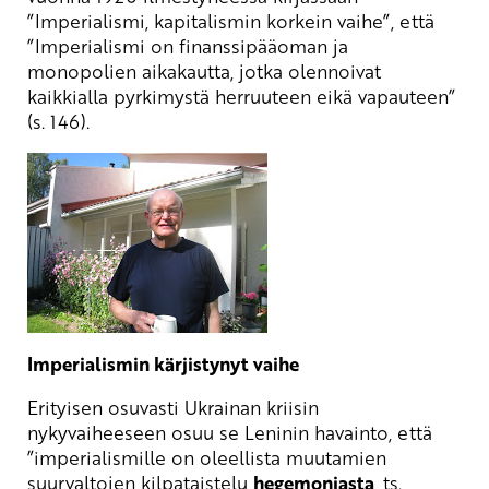
”Imperialismi, kapitalismin korkein vaihe”, että
”Imperialismi on finanssipääoman ja
monopolien aikakautta, jotka olennoivat
kaikkialla pyrkimystä herruuteen eikä vapauteen”
(s. 146).
Imperialismin kärjistynyt vaihe
Erityisen osuvasti Ukrainan kriisin
nykyvaiheeseen osuu se Leninin havainto, että
”imperialismille on oleellista muutamien
suurvaltojen kilpataistelu
hegemoniasta
, ts.