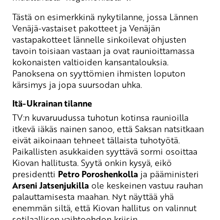
Tästä on esimerkkinä nykytilanne, jossa Lännen
Venäjä-vastaiset pakotteet ja Venäjän
vastapakotteet lännelle sinkoilevat ohjusten
tavoin toisiaan vastaan ja ovat raunioittamassa
kokonaisten valtioiden kansantalouksia.
Panoksena on syyttömien ihmisten loputon
kärsimys ja jopa suursodan uhka.
Itä-Ukrainan tilanne
TV:n kuvaruudussa tuhotun kotinsa raunioilla
itkevä iäkäs nainen sanoo, että Saksan natsitkaan
eivät aikoinaan tehneet tällaista tuhotyötä.
Paikallisten asukkaiden syyttävä sormi osoittaa
Kiovan hallitusta. Syytä onkin kysyä, eikö
presidentti
Petro Poroshenkolla
ja pääministeri
Arseni Jatsenjukilla
ole keskeinen vastuu rauhan
palauttamisesta maahan. Nyt näyttää yhä
enemmän siltä, että Kiovan hallitus on valinnut
sotilaallisen vaihtoehdon kriisin