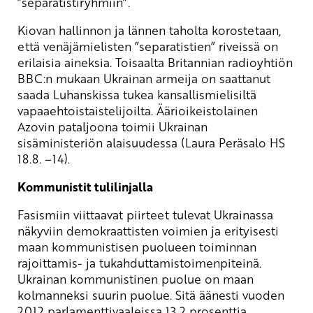
”separatistiryhmiin”.
Kiovan hallinnon ja lännen taholta korostetaan,
että venäjämielisten ”separatistien” riveissä on
erilaisia aineksia. Toisaalta Britannian radioyhtiön
BBC:n mukaan Ukrainan armeija on saattanut
saada Luhanskissa tukea kansallismielisiltä
vapaaehtoistaistelijoilta. Äärioikeistolainen
Azovin pataljoona toimii Ukrainan
sisäministeriön alaisuudessa (Laura Peräsalo HS
18.8. –14).
Kommunistit tulilinjalla
Fasismiin viittaavat piirteet tulevat Ukrainassa
näkyviin demokraattisten voimien ja erityisesti
maan kommunistisen puolueen toiminnan
rajoittamis- ja tukahduttamistoimenpiteinä.
Ukrainan kommunistinen puolue on maan
kolmanneksi suurin puolue. Sitä äänesti vuoden
2012 parlamenttivaaleissa 13.2 prosenttia