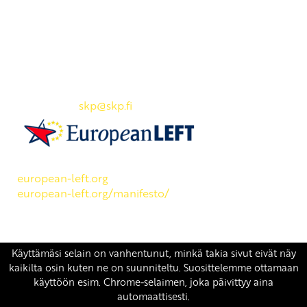
Yhteystiedot
SKP:n toimisto
Osoite: Viljatie 4 B 3. kerros, 00700 Helsinki
Puh: 045 7834 1346
Sähköposti:
skp
@skp.fi
SKP on Euroopan Vasemmistopuolueen jäsen.
european-left.org
european-left.org/manifesto/
Copyright 2026 © SKP
|
Tietosuojaseloste