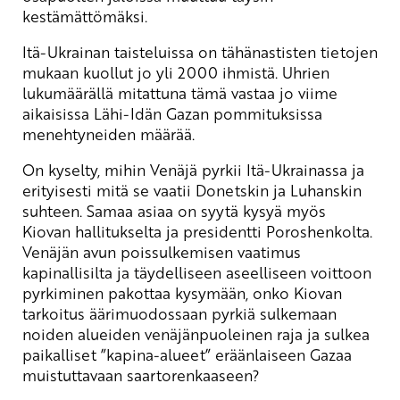
kestämättömäksi.
Itä-Ukrainan taisteluissa on tähänastisten tietojen
mukaan kuollut jo yli 2000 ihmistä. Uhrien
lukumäärällä mitattuna tämä vastaa jo viime
aikaisissa Lähi-Idän Gazan pommituksissa
menehtyneiden määrää.
On kyselty, mihin Venäjä pyrkii Itä-Ukrainassa ja
erityisesti mitä se vaatii Donetskin ja Luhanskin
suhteen. Samaa asiaa on syytä kysyä myös
Kiovan hallitukselta ja presidentti Poroshenkolta.
Venäjän avun poissulkemisen vaatimus
kapinallisilta ja täydelliseen aseelliseen voittoon
pyrkiminen pakottaa kysymään, onko Kiovan
tarkoitus äärimuodossaan pyrkiä sulkemaan
noiden alueiden venäjänpuoleinen raja ja sulkea
paikalliset ”kapina-alueet” eräänlaiseen Gazaa
muistuttavaan saartorenkaaseen?