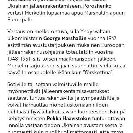
Ukrainan jälleenrakentamiseen. Poroshenko
vertasi Merkelin lupaamaa apua Marshallin apuun
Euroopalle.
Vertaus on melko ontuva, sillä Yhdysvaltain
ulkoministerin
George Marshallin
vuonna 1947
esittämän avustustarjouksen mukainen Euroopan
jälleenrakennusohjelma toteutettiin vuosina
1948-1951, siis toisen maailmansodan jälkeen.
Merkelin tarjous sen sijaan suunnattiin vielä sotaa
käyvälle osapuolelle ikään kuin ”förskottina”.
Sotiville tai sotaan valmistuville maille
myönnettävät jälleenrakentamisavustukset
saattavat tuntua rakentavilta ja sympaattisilta ja
voivat harhauttaa monet uskomaan niiden
puhtaasti hyvää tarkoittavaan luonteeseen. Niinpä
kehitysministeri
Pekka Haavistokin
tuntui ottavan
innolla vastaan tiedon Ukrainan avustamisesta ja
huomautti kuin puolihuolimattomasti, että myös