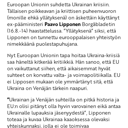
Euroopan Unionin suhdetta Ukrainan kriisiin.
Tällaisen poikkeavan ja kriittisen puheenvuoron
(monille ehkä yllätyksenä) on äskettäin käyttänyt
ex-pääministeri
Paavo Lipponen
Borgåbladetin
(16.8.-14) haastattelussa. ”Yllätyksenä” siksi, että
Lipponen on tunnettu eurooppalaisen yhteistyön
nimekkäänä puolestapuhujana.
Nyt Euroopan Unionin tapa hoitaa Ukraina-kriisiä
saa häneltä kitkerää kritiikkiä. Hän sanoo, että EU
on vaikuttanut siihen, että aikaisemmat hyvät
suhteet on korvattu valta- ja voimapolitiikalla. EU
ei Lipposen mukaan ole ymmärtänyt sitä, että
Ukraina on Venäjän tärkein naapuri.
”
Ukrainan ja Venäjän suhteilla on pitkä historia ja
EU:n olisi pitänyt olla hyvin varovainen eikä antaa
Ukrainalle lupauksia jäsenyydestä”, Lipponen
toteaa ja kuvaa Ukrainaa kaaoksessa olevaksi
yhteiskunnaksi, jolla ei ole toimivaa