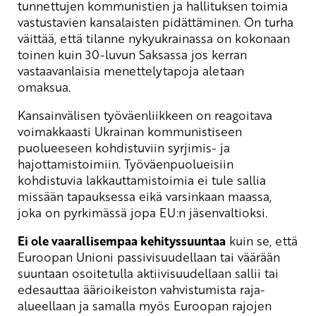
tunnettujen kommunistien ja hallituksen toimia
vastustavien kansalaisten pidättäminen. On turha
väittää, että tilanne nykyukrainassa on kokonaan
toinen kuin 30-luvun Saksassa jos kerran
vastaavanlaisia menettelytapoja aletaan
omaksua.
Kansainvälisen työväenliikkeen on reagoitava
voimakkaasti Ukrainan kommunistiseen
puolueeseen kohdistuviin syrjimis- ja
hajottamistoimiin. Työväenpuolueisiin
kohdistuvia lakkauttamistoimia ei tule sallia
missään tapauksessa eikä varsinkaan maassa,
joka on pyrkimässä jopa EU:n jäsenvaltioksi.
Ei ole vaarallisempaa kehityssuuntaa
kuin se, että
Euroopan Unioni passivisuudellaan tai väärään
suuntaan osoitetulla aktiivisuudellaan sallii tai
edesauttaa äärioikeiston vahvistumista raja-
alueellaan ja samalla myös Euroopan rajojen