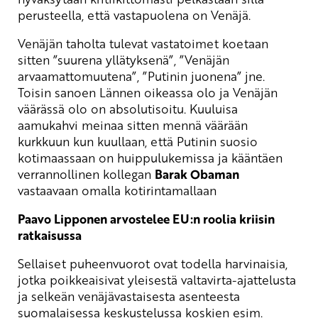
perusteella, että vastapuolena on Venäjä.
Venäjän taholta tulevat vastatoimet koetaan
sitten ”suurena yllätyksenä”, ”Venäjän
arvaamattomuutena”, ”Putinin juonena” jne.
Toisin sanoen Lännen oikeassa olo ja Venäjän
väärässä olo on absolutisoitu. Kuuluisa
aamukahvi meinaa sitten mennä väärään
kurkkuun kun kuullaan, että Putinin suosio
kotimaassaan on huippulukemissa ja kääntäen
verrannollinen kollegan
Barak Obaman
vastaavaan omalla kotirintamallaan
Paavo Lipponen arvostelee EU:n roolia kriisin
ratkaisussa
Sellaiset puheenvuorot ovat todella harvinaisia,
jotka poikkeaisivat yleisestä valtavirta-ajattelusta
ja selkeän venäjävastaisesta asenteesta
suomalaisessa keskustelussa koskien esim.