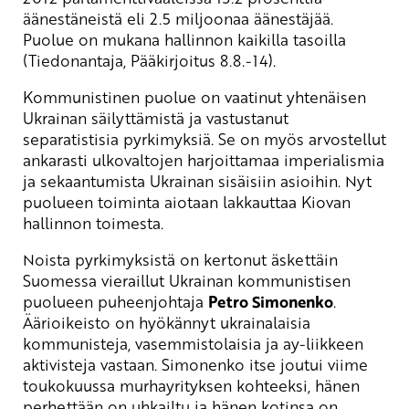
äänestäneistä eli 2.5 miljoonaa äänestäjää.
Puolue on mukana hallinnon kaikilla tasoilla
(Tiedonantaja, Pääkirjoitus 8.8.-14).
Kommunistinen puolue on vaatinut yhtenäisen
Ukrainan säilyttämistä ja vastustanut
separatistisia pyrkimyksiä. Se on myös arvostellut
ankarasti ulkovaltojen harjoittamaa imperialismia
ja sekaantumista Ukrainan sisäisiin asioihin. Nyt
puolueen toiminta aiotaan lakkauttaa Kiovan
hallinnon toimesta.
Noista pyrkimyksistä on kertonut äskettäin
Suomessa vieraillut Ukrainan kommunistisen
puolueen puheenjohtaja
Petro Simonenko
.
Äärioikeisto on hyökännyt ukrainalaisia
kommunisteja, vasemmistolaisia ja ay-liikkeen
aktivisteja vastaan. Simonenko itse joutui viime
toukokuussa murhayrityksen kohteeksi, hänen
perhettään on uhkailtu ja hänen kotinsa on