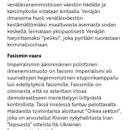
venäläisenemmistöisen väestön hädälle ja
kärsimyksille viitataan kintaalla. Venäjän
ilmaisema huoli venäläisväestön
kestämättömäksi muuttuvasta asemasta sodan
keskellä, leimataan yksipuolisesti Venäjän
harjoittamaksi ”peliksi”, joka pyritään suorastaan
kriminalisoimaan.
Fasismin vaara
Imperialismin äärimmäinen poliittinen
ilmenemismuoto on fasismi. Imperialismi eli
suurvaltojen hegemonistinen etupiirikamppailu
luo edellytyksiä fasismille. Fasismille on
ominaista, että se asteittain irtoaa
demokraattiseen menettelyyn liittyvästä
kontrollista. Tässä mielessä tuntuu pelottavalta
Maidanilla toimintansa aloittanut ”Oikea sektori”,
joka on arvostellut Kiovan nykyhallitusta liian
”lepsuista” otteista Itä-Ukrainan