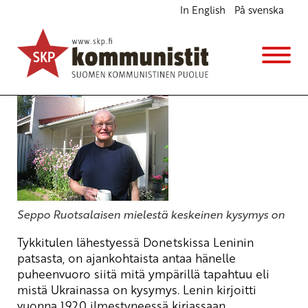
In English
På svenska
UKRAINAN KRIISIN TAUSTOISTA
Blogi
28.8.2014 - 12:22
Seppo Ruotsalaisen mielestä keskeinen kysymys on
Tykkitulen lähestyessä Donetskissa Leninin
patsasta, on ajankohtaista antaa hänelle
puheenvuoro siitä mitä ympärillä tapahtuu eli
mistä Ukrainassa on kysymys. Lenin kirjoitti
vuonna 1920 ilmestyneessä kirjassaan