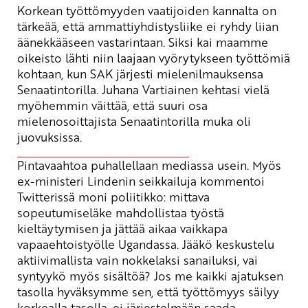
Korkean työttömyyden vaatijoiden kannalta on
tärkeää, että ammattiyhdistysliike ei ryhdy liian
äänekkääseen vastarintaan. Siksi kai maamme
oikeisto lähti niin laajaan vyörytykseen työttömiä
kohtaan, kun SAK järjesti mielenilmauksensa
Senaatintorilla. Juhana Vartiainen kehtasi vielä
myöhemmin väittää, että suuri osa
mielenosoittajista Senaatintorilla muka oli
juovuksissa.
Pintavaahtoa puhallellaan mediassa usein. Myös
ex-ministeri Lindenin seikkailuja kommentoi
Twitterissä moni poliitikko: mittava
sopeutumiseläke mahdollistaa työstä
kieltäytymisen ja jättää aikaa vaikkapa
vapaaehtoistyölle Ugandassa. Jääkö keskustelu
aktiivimallista vain nokkelaksi sanailuksi, vai
syntyykö myös sisältöä? Jos me kaikki ajatuksen
tasolla hyväksymme sen, että työttömyys säilyy
korkealla tasolla, ei järjestelmään saada