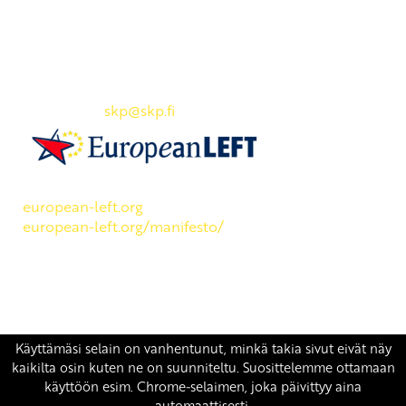
Yhteystiedot
SKP:n toimisto
Osoite: Viljatie 4 B 3. kerros, 00700 Helsinki
Puh: 045 7834 1346
Sähköposti:
skp
@skp.fi
SKP on Euroopan Vasemmistopuolueen jäsen.
european-left.org
european-left.org/manifesto/
Copyright 2026 © SKP
|
Tietosuojaseloste