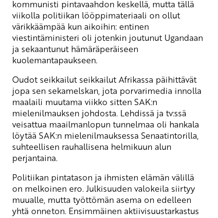
kommunisti pintavaahdon keskellä, mutta tällä
viikolla politiikan lööppimateriaali on ollut
värikkäämpää kun aikoihin: entinen
viestintäministeri oli jotenkin joutunut Ugandaan
ja sekaantunut hämäräperäiseen
kuolemantapaukseen.
Oudot seikkailut seikkailut Afrikassa päihittävät
jopa sen sekamelskan, jota porvarimedia innolla
maalaili muutama viikko sitten SAK:n
mielenilmauksen johdosta. Lehdissä ja tv:ssä
veisattua maailmanlopun tunnelmaa oli hankala
löytää SAK:n mielenilmauksessa Senaatintorilla,
suhteellisen rauhallisena helmikuun alun
perjantaina.
Politiikan pintatason ja ihmisten elämän välillä
on melkoinen ero. Julkisuuden valokeila siirtyy
muualle, mutta työttömän asema on edelleen
yhtä onneton. Ensimmäinen aktiivisuustarkastus