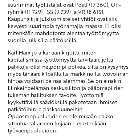
suurimmat työllistäjät ovat Posti (17 360), OP-
ryhmä (11 729), ISS (9 739) ja VR (8 615).
Kaupungit ja julkisomisteiset yhtiöt ovat siis
kevyesti suurimpia työnantajia maassa. Ei olisi
mitenkään mahdotonta alentaa työttömyyttä
suorilla julkisilla päätöksillä.
Karl Marx jo aikanaan kirjoitti, miten
kapitalismissa työttömyyttä tarvitaan, jotta
palkkoja olisi helpompi polkea. Siitä on kysymys
myös tänään: kilpailluilla markkinoilla työvoiman
hintaa voidaan painaa alemmas. Se on ainakin
Elinkeinoelämän keskusliiton ja pääomapiirien
tukeman hallituksen tavoite. Työttömiä
kyykyttävillä säädöksillä pakotetaan ihmiset
pätkätöihin ja paskaduuneihin.
Oppositiopuolueiden ei ole mikään pakko
sitoutua tällaiseen linjaan – ei etenkään
työväenpuolueiden.