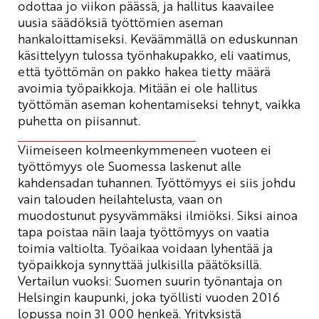
odottaa jo viikon päässä, ja hallitus kaavailee
uusia säädöksiä työttömien aseman
hankaloittamiseksi. Keväämmällä on eduskunnan
käsittelyyn tulossa työnhakupakko, eli vaatimus,
että työttömän on pakko hakea tietty määrä
avoimia työpaikkoja. Mitään ei ole hallitus
työttömän aseman kohentamiseksi tehnyt, vaikka
puhetta on piisannut.
Viimeiseen kolmeenkymmeneen vuoteen ei
työttömyys ole Suomessa laskenut alle
kahdensadan tuhannen. Työttömyys ei siis johdu
vain talouden heilahtelusta, vaan on
muodostunut pysyvämmäksi ilmiöksi. Siksi ainoa
tapa poistaa näin laaja työttömyys on vaatia
toimia valtiolta. Työaikaa voidaan lyhentää ja
työpaikkoja synnyttää julkisilla päätöksillä.
Vertailun vuoksi: Suomen suurin työnantaja on
Helsingin kaupunki, joka työllisti vuoden 2016
lopussa noin 31 000 henkeä. Yrityksistä