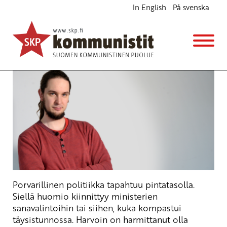
In English
På svenska
Työttömyyden pintavaahtoa
Blogi
22.2.2018 - 12:14
Porvarillinen politiikka tapahtuu pintatasolla.
Siellä huomio kiinnittyy ministerien
sanavalintoihin tai siihen, kuka kompastui
täysistunnossa. Harvoin on harmittanut olla