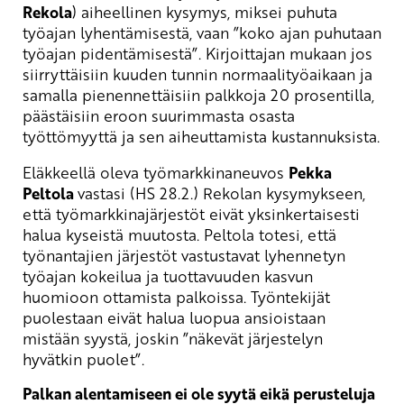
Rekola
) aiheellinen kysymys, miksei puhuta
työajan lyhentämisestä, vaan ”koko ajan puhutaan
työajan pidentämisestä”. Kirjoittajan mukaan jos
siirryttäisiin kuuden tunnin normaalityöaikaan ja
samalla pienennettäisiin palkkoja 20 prosentilla,
päästäisiin eroon suurimmasta osasta
työttömyyttä ja sen aiheuttamista kustannuksista.
Eläkkeellä oleva työmarkkinaneuvos
Pekka
Peltola
vastasi (HS 28.2.) Rekolan kysymykseen,
että työmarkkinajärjestöt eivät yksinkertaisesti
halua kyseistä muutosta. Peltola totesi, että
työnantajien järjestöt vastustavat lyhennetyn
työajan kokeilua ja tuottavuuden kasvun
huomioon ottamista palkoissa. Työntekijät
puolestaan eivät halua luopua ansioistaan
mistään syystä, joskin ”näkevät järjestelyn
hyvätkin puolet”.
Palkan alentamiseen ei ole syytä eikä perusteluja