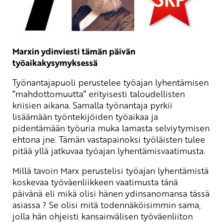
Marxin ydinviesti tämän päivän
työaikakysymyksessä
Työnantajapuoli perustelee työajan lyhentämisen
”mahdottomuutta” erityisesti taloudellisten
kriisien aikana. Samalla työnantaja pyrkii
lisäämään työntekijöiden työaikaa ja
pidentämään työuria muka lamasta selviytymisen
ehtona jne. Tämän vastapainoksi työläisten tulee
pitää yllä jatkuvaa työajan lyhentämisvaatimusta.
Millä tavoin Marx perustelisi työajan lyhentämistä
koskevaa työväenliikkeen vaatimusta tänä
päivänä eli mikä olisi hänen ydinsanomansa tässä
asiassa ? Se olisi mitä todennäköisimmin sama,
jolla hän ohjeisti kansainvälisen työväenliiton