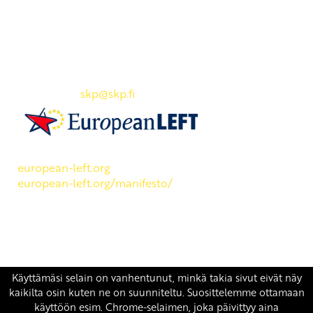
Yhteystiedot
SKP:n toimisto
Osoite: Viljatie 4 B 3. kerros, 00700 Helsinki
Puh: 045 7834 1346
Sähköposti:
skp
@skp.fi
SKP on Euroopan Vasemmistopuolueen jäsen.
european-left.org
european-left.org/manifesto/
Copyright 2026 © SKP
|
Tietosuojaseloste