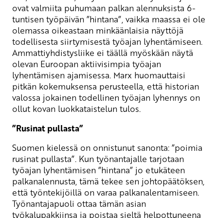
ovat valmiita puhumaan palkan alennuksista 6-
tuntisen työpäivän ”hintana”, vaikka maassa ei ole
olemassa oikeastaan minkäänlaisia näyttöjä
todellisesta siirtymisestä työajan lyhentämiseen.
Ammattiyhdistysliike ei täällä myöskään näytä
olevan Euroopan aktiivisimpia työajan
lyhentämisen ajamisessa. Marx huomauttaisi
pitkän kokemuksensa perusteella, että historian
valossa jokainen todellinen työajan lyhennys on
ollut kovan luokkataistelun tulos.
”Rusinat pullasta”
Suomen kielessä on onnistunut sanonta: ”poimia
rusinat pullasta”. Kun työnantajalle tarjotaan
työajan lyhentämisen ”hintana” jo etukäteen
palkanalennusta, tämä tekee sen johtopäätöksen,
että työntekijöillä on varaa palkanalentamiseen.
Työnantajapuoli ottaa tämän asian
työkalupakkiinsa ja poistaa sieltä helpottuneena