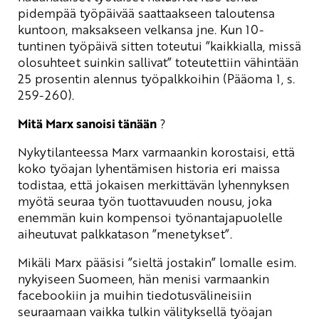
pidempää työpäivää saattaakseen taloutensa
kuntoon, maksakseen velkansa jne. Kun 10-
tuntinen työpäivä sitten toteutui ”kaikkialla, missä
olosuhteet suinkin sallivat” toteutettiin vähintään
25 prosentin alennus työpalkkoihin (Pääoma 1, s.
259-260).
Mitä Marx sanoisi tänään
?
Nykytilanteessa Marx varmaankin korostaisi, että
koko työajan lyhentämisen historia eri maissa
todistaa, että jokaisen merkittävän lyhennyksen
myötä seuraa työn tuottavuuden nousu, joka
enemmän kuin kompensoi työnantajapuolelle
aiheutuvat palkkatason ”menetykset”.
Mikäli Marx pääsisi ”sieltä jostakin” lomalle esim.
nykyiseen Suomeen, hän menisi varmaankin
facebookiin ja muihin tiedotusvälineisiin
seuraamaan vaikka tulkin välityksellä työajan