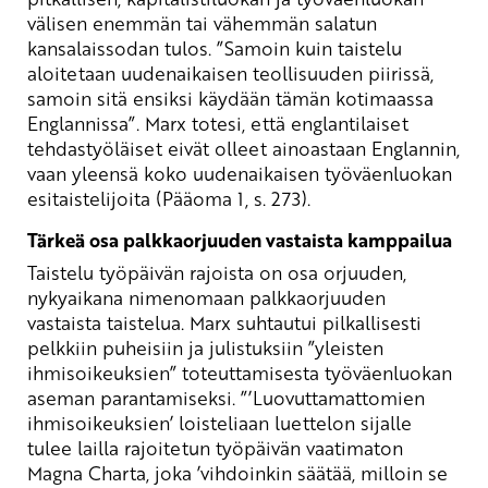
välisen enemmän tai vähemmän salatun
kansalaissodan tulos. ”Samoin kuin taistelu
aloitetaan uudenaikaisen teollisuuden piirissä,
samoin sitä ensiksi käydään tämän kotimaassa
Englannissa”. Marx totesi, että englantilaiset
tehdastyöläiset eivät olleet ainoastaan Englannin,
vaan yleensä koko uudenaikaisen työväenluokan
esitaistelijoita (Pääoma 1, s. 273).
Tärkeä osa palkkaorjuuden vastaista kamppailua
Taistelu työpäivän rajoista on osa orjuuden,
nykyaikana nimenomaan palkkaorjuuden
vastaista taistelua. Marx suhtautui pilkallisesti
pelkkiin puheisiin ja julistuksiin ”yleisten
ihmisoikeuksien” toteuttamisesta työväenluokan
aseman parantamiseksi. ”’Luovuttamattomien
ihmisoikeuksien’ loisteliaan luettelon sijalle
tulee lailla rajoitetun työpäivän vaatimaton
Magna Charta, joka ’vihdoinkin säätää, milloin se