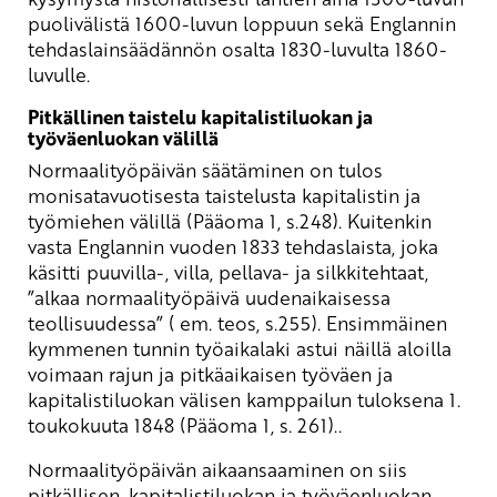
puolivälistä 1600-luvun loppuun sekä Englannin
tehdaslainsäädännön osalta 1830-luvulta 1860-
luvulle.
Pitkällinen taistelu kapitalistiluokan ja
työväenluokan välillä
Normaalityöpäivän säätäminen on tulos
monisatavuotisesta taistelusta kapitalistin ja
työmiehen välillä (Pääoma 1, s.248). Kuitenkin
vasta Englannin vuoden 1833 tehdaslaista, joka
käsitti puuvilla-, villa, pellava- ja silkkitehtaat,
”alkaa normaalityöpäivä uudenaikaisessa
teollisuudessa” ( em. teos, s.255). Ensimmäinen
kymmenen tunnin työaikalaki astui näillä aloilla
voimaan rajun ja pitkäaikaisen työväen ja
kapitalistiluokan välisen kamppailun tuloksena 1.
toukokuuta 1848 (Pääoma 1, s. 261)..
Normaalityöpäivän aikaansaaminen on siis
pitkällisen, kapitalistiluokan ja työväenluokan