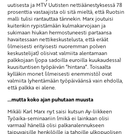
uutisesta ja MTV Uutisten nettiäänestyksessä 78
prosenttia vastaajista oli sitä mieltä, että Ruotsin
malli tulisi rantauttaa tännekin. Marx joutuisi
kuitenkin rypistämään kulmakarvojaan ja
sukimaan hiukan hermostuneesti partaansa
havaitessaan nettikeskustelusta, että eräät
(ilmeisesti erityisesti nuoremman polven
keskustelijat) olisivat valmiita alentamaan
palkkojaan (jopa sadoilla euroilla kuukaudessa)
kuusituntisen työpäivän ”hintana”. Toisaalta
kylläkin monet (ilmeisesti enemmistö) ovat
valmiita lyhentämään työpäiväänsä vain ehdolla,
että palkka ei alene.
…mutta koko ajan puhutaan muusta
Mikäli Karl Marx nyt saisi kutsun Ay-liikkeen
Työaika-seminaariin (mikä ei lainkaan olisi
varmaa) hänellä olisi palkanalennukseen
taipuvaisille henkilöille ja tahoille ulkopuolisen