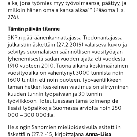
aika, jona työmies myy työvoimaansa, päättyy, ja
milloin hänen oma aikansa alkaa’ ” (Pääoma 1, s.
276).
Tämän päivän tilanne
SKP:n pää-äänenkannattajassa Tiedonantajassa
julkaistiin äskettäin (27.2.2015) valaiseva kuvio ja
selvitys suomalaisen säännöllisen vuosityöajan
lyhenemisestä sadan vuoden ajalta eli vuodesta
1910 vuoteen 2010. Tuona aikana keskimääräinen
vuosityöaika on vähentynyt 3000 tunnista noin
1600 tuntiin eli noin puoleen. Työväenliikkeen
tämän hetken keskeinen vaatimus on siirtyminen
kuuden tunnin työpäivään ja 30 tunnin
työviikkoon. Toteutuessaan tämä toimenpide
lisäisi työpaikkoja Suomessa arviolta noin 250
000 – 300 000:lla.
Helsingin Sanomien mielipidesivulla esitettiin
äskettäin (27.2.-15, kirjoittajana
Anna-Liisa