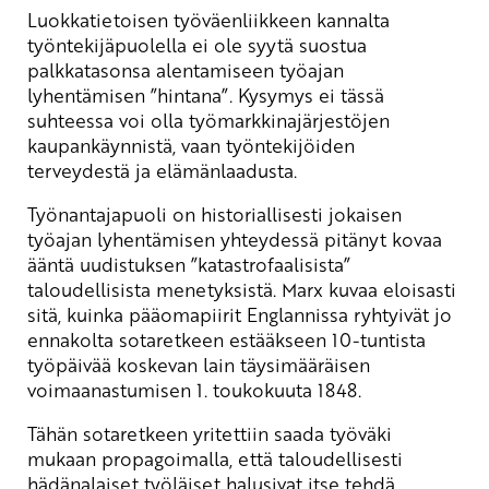
Luokkatietoisen työväenliikkeen kannalta
työntekijäpuolella ei ole syytä suostua
palkkatasonsa alentamiseen työajan
lyhentämisen ”hintana”. Kysymys ei tässä
suhteessa voi olla työmarkkinajärjestöjen
kaupankäynnistä, vaan työntekijöiden
terveydestä ja elämänlaadusta.
Työnantajapuoli on historiallisesti jokaisen
työajan lyhentämisen yhteydessä pitänyt kovaa
ääntä uudistuksen ”katastrofaalisista”
taloudellisista menetyksistä. Marx kuvaa eloisasti
sitä, kuinka pääomapiirit Englannissa ryhtyivät jo
ennakolta sotaretkeen estääkseen 10-tuntista
työpäivää koskevan lain täysimääräisen
voimaanastumisen 1. toukokuuta 1848.
Tähän sotaretkeen yritettiin saada työväki
mukaan propagoimalla, että taloudellisesti
hädänalaiset työläiset halusivat itse tehdä