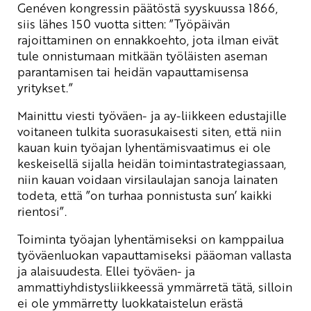
Genéven kongressin päätöstä syyskuussa 1866,
siis lähes 150 vuotta sitten: ”Työpäivän
rajoittaminen on ennakkoehto, jota ilman eivät
tule onnistumaan mitkään työläisten aseman
parantamisen tai heidän vapauttamisensa
yritykset.”
Mainittu viesti työväen- ja ay-liikkeen edustajille
voitaneen tulkita suorasukaisesti siten, että niin
kauan kuin työajan lyhentämisvaatimus ei ole
keskeisellä sijalla heidän toimintastrategiassaan,
niin kauan voidaan virsilaulajan sanoja lainaten
todeta, että ”on turhaa ponnistusta sun’ kaikki
rientosi”.
Toiminta työajan lyhentämiseksi on kamppailua
työväenluokan vapauttamiseksi pääoman vallasta
ja alaisuudesta. Ellei työväen- ja
ammattiyhdistysliikkeessä ymmärretä tätä, silloin
ei ole ymmärretty luokkataistelun erästä