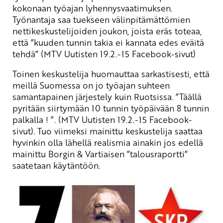
kokonaan työajan lyhennysvaatimuksen.
Työnantaja saa tuekseen välinpitämättömien
nettikeskustelijoiden joukon, joista eräs toteaa,
että ”kuuden tunnin takia ei kannata edes eväitä
tehdä” (MTV Uutisten 19.2.-15 Facebook-sivut)
Toinen keskustelija huomauttaa sarkastisesti, että
meillä Suomessa on jo työajan suhteen
samantapainen järjestely kuin Ruotsissa. ”Täällä
pyritään siirtymään 10 tunnin työpäivään 8 tunnin
palkalla ! ”. (MTV Uutisten 19.2.-15 Facebook-
sivut). Tuo viimeksi mainittu keskustelija saattaa
hyvinkin olla lähellä realismia ainakin jos edellä
mainittu Borgin & Vartiaisen ”talousraportti”
saatetaan käytäntöön.