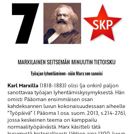
Karl Marxilla
(1818-1883) olisi (ja onkin) paljon
sanottavaa työajan lyhentämiskysymyksestä. Hän
omisti Pääoman ensimmäisen osan
kahdeksannen luvun kokonaisuudessaan aiheelle
”Työpäivä” ( Pääoma 1.osa. suom. 2013, s.214-276),
jossa keskeinen teema on kamppailu
normaalityöpäivästä. Marx käsitteli tätä
kysymystä historiallisesti lähtien aina 1300-luvun