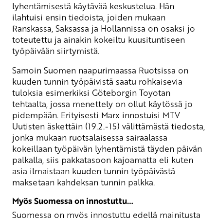
lyhentämisestä käytävää keskustelua. Hän
ilahtuisi ensin tiedoista, joiden mukaan
Ranskassa, Saksassa ja Hollannissa on osaksi jo
toteutettu ja ainakin kokeiltu kuusituntiseen
työpäivään siirtymistä.
Samoin Suomen naapurimaassa Ruotsissa on
kuuden tunnin työpäivistä saatu rohkaisevia
tuloksia esimerkiksi Göteborgin Toyotan
tehtaalta, jossa menettely on ollut käytössä jo
pidempään. Erityisesti Marx innostuisi MTV
Uutisten äskettäin (19.2.-15) välittämästä tiedosta,
jonka mukaan ruotsalaisessa sairaalassa
kokeillaan työpäivän lyhentämistä täyden päivän
palkalla, siis pakkatasoon kajoamatta eli kuten
asia ilmaistaan kuuden tunnin työpäivästä
maksetaan kahdeksan tunnin palkka.
Myös Suomessa on innostuttu…
Suomessa on myös innostuttu edellä mainitusta