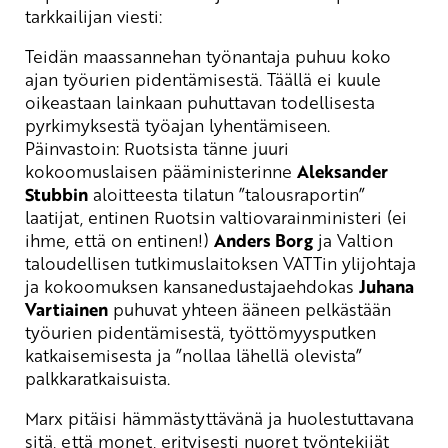
tarkkailijan viesti:
Teidän maassannehan työnantaja puhuu koko
ajan työurien pidentämisestä. Täällä ei kuule
oikeastaan lainkaan puhuttavan todellisesta
pyrkimyksestä työajan lyhentämiseen.
Päinvastoin: Ruotsista tänne juuri
kokoomuslaisen pääministerinne
Aleksander
Stubbin
aloitteesta tilatun ”talousraportin”
laatijat, entinen Ruotsin valtiovarainministeri (ei
ihme, että on entinen!)
Anders Borg
ja Valtion
taloudellisen tutkimuslaitoksen VATTin ylijohtaja
ja kokoomuksen kansanedustajaehdokas
Juhana
Vartiainen
puhuvat yhteen ääneen pelkästään
työurien pidentämisestä, työttömyysputken
katkaisemisesta ja ”nollaa lähellä olevista”
palkkaratkaisuista.
Marx pitäisi hämmästyttävänä ja huolestuttavana
sitä, että monet, erityisesti nuoret työntekijät