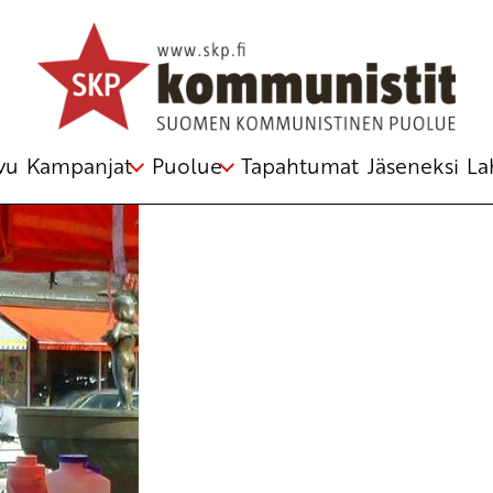
vu
Kampanjat
Puolue
Tapahtumat
Jäseneksi
La