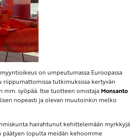
en myyntioikeus on umpeutumassa Euroopassa
 riippumattomissa tutkimuksissa kertyvän
van mm. syöpää. Itse tuotteen omistaja
Monsanto
llisen nopeasti ja olevan muutoinkin melko
hmiskunta hairahtunut kehittelemään myrkkyjä
imiin päätyen lopulta meidän kehoomme