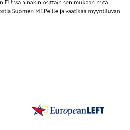
n EU:ssa ainakin osittain sen mukaan mitä
öpostia Suomen MEPeille ja vaatikaa myyntiluvan
SKP on Euroopan Vasemmistopuolueen j