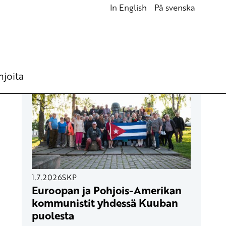
In English
På svenska
UUSIMMAT ARTIKKELIT
hjoita
1.7.2026
SKP
Euroopan ja Pohjois-Amerikan
kommunistit yhdessä Kuuban
puolesta