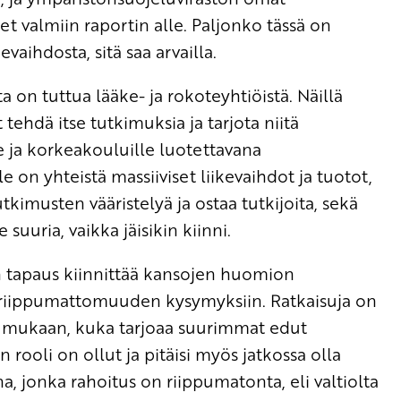
et valmiin raportin alle. Paljonko tässä on
evaihdosta, sitä saa arvailla.
 on tuttua lääke- ja rokoteyhtiöistä. Näillä
ehdä itse tutkimuksia ja tarjota niitä
le ja korkeakouluille luotettavana
e on yhteistä massiiviset liikevaihdot ja tuotot,
utkimusten vääristelyä ja ostaa tutkijoita, sekä
 suuria, vaikka jäisikin kiinni.
n tapaus kiinnittää kansojen huomion
 riippumattomuuden kysymyksiin. Ratkaisuja on
en mukaan, kuka tarjoaa suurimmat edut
en rooli on ollut ja pitäisi myös jatkossa olla
 jonka rahoitus on riippumatonta, eli valtiolta