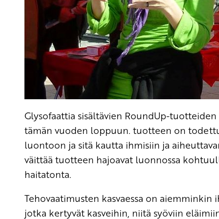
Glysofaattia sisältävien RoundUp-tuotteid
tämän vuoden loppuun. tuotteen on todettu
luontoon ja sitä kautta ihmisiin ja aiheutta
väittää tuotteen hajoavat luonnossa kohtuu
haitatonta.
Tehovaatimusten kasvaessa on aiemminkin i
jotka kertyvät kasveihin, niitä syöviin elä