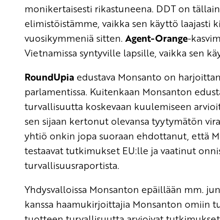
monikertaisesti rikastuneena. DDT on tälla
elimistöistämme, vaikka sen käyttö laajasti 
vuosikymmeniä sitten.
Agent-Orange
-kasvi
Vietnamissa syntyville lapsille, vaikka sen käy
RoundUpia
edustava Monsanto on harjoittan
parlamentissa. Kuitenkaan Monsanton edusta
turvallisuutta koskevaan kuulemiseen arvio
sen sijaan kertonut olevansa tyytymätön vira
yhtiö onkin jopa suoraan ehdottanut, että Mon
testaavat tutkimukset EU:lle ja vaatinut onn
turvallisuusraportista.
Yhdysvalloissa Monsanton epäillään mm. jun
kanssa haamukirjoittajia Monsanton omiin tu
tuotteen turvallisuutta arvioivat tutkimukse