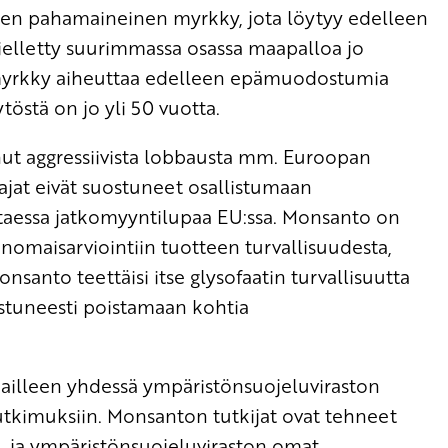
inen pahamaineinen myrkky, jota löytyy edelleen
kielletty suurimmassa osassa maapalloa jo
myrkky aiheuttaa edelleen epämuodostumia
töstä on jo yli 50 vuotta.
ut aggressiivista lobbausta mm. Euroopan
jat eivät suostuneet osallistumaan
itaessa jatkomyyntilupaa EU:ssa. Monsanto on
nomaisarviointiin tuotteen turvallisuudesta,
santo teettäisi itse glysofaatin turvallisuutta
istuneesti poistamaan kohtia
ailleen yhdessä ympäristönsuojeluviraston
tkimuksiin. Monsanton tutkijat ovat tehneet
t, ja ympäristönsuojeluviraston omat