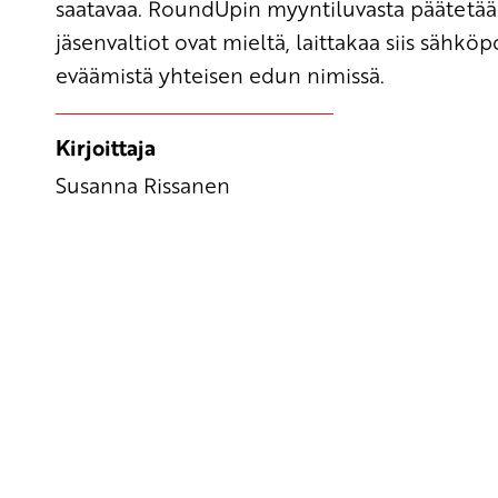
saatavaa. RoundUpin myyntiluvasta päätetää
jäsenvaltiot ovat mieltä, laittakaa siis sähk
eväämistä yhteisen edun nimissä.
Kirjoittaja
Susanna Rissanen
Yhteystiedot
SKP:n toimisto
Osoite: Viljatie 4 B 3. kerros, 00700 Helsinki