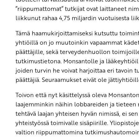
”riippumattomat” tutkijat ovat laittaneet nim
liikkunut rahaa 4,75 miljardin vuotuisesta liik
Tämä haamukirjoittamiseksi kutsuttu toiminta
yhtiöillä on jo muutoinkin vapaammat kädet t
päättäjille, sekä terveydenhuollon toimijoil
tutkimustietona. Monsantolle ja lääkeyhtiöill
joiden turvin he voivat harjoittaa eri tavoin t
päättäjiä. Seuraamukset eivät ole jättiyhtiöille
Toivon että nyt käsittelyssä oleva Monsanto
laajemminkin näihin lobbareiden ja tieteen
tehtävä laajan yhteisen hyvän nimissä, ei s
yhteistyössä toimivalle sisäpiirille. Yliopistoj
valtion riippumattomina tutkimushautomoina,