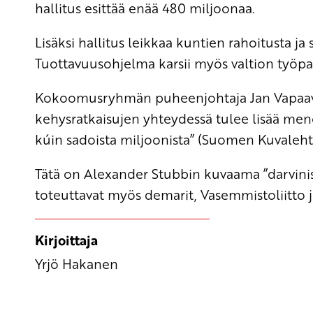
hallitus esittää enää 480 miljoonaa.
Lisäksi hallitus leikkaa kuntien rahoitusta j
Tuottavuusohjelma karsii myös valtion työpa
Kokoomusryhmän puheenjohtaja Jan Vapaav
kehysratkaisujen yhteydessä tulee lisää me
kúin sadoista miljoonista” (Suomen Kuvalehti 
Tätä on Alexander Stubbin kuvaama ”darvinist
toteuttavat myös demarit, Vasemmistoliitto j
Kirjoittaja
Yrjö Hakanen