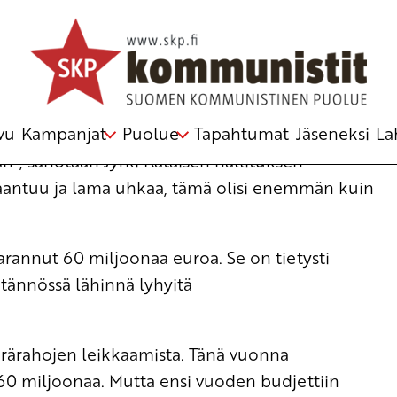
vu
Kampanjat
Puolue
Tapahtumat
Jäseneksi
La
n”, sanotaan Jyrki Kataisen hallituksen
taantuu ja lama uhkaa, tämä olisi enemmän kuin
rannut 60 miljoonaa euroa. Se on tietysti
tännössä lähinnä lyhyitä
ärärahojen leikkaamista. Tänä vuonna
560 miljoonaa. Mutta ensi vuoden budjettiin