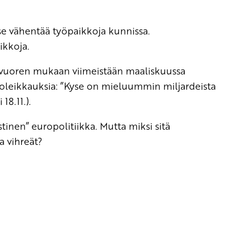
a se vähentää työpaikkoja kunnissa.
ikkoja.
uoren mukaan viimeistään maaliskuussa
noleikkauksia: ”Kyse on mieluummin miljardeista
18.11.).
inen” europolitiikka. Mutta miksi sitä
a vihreät?