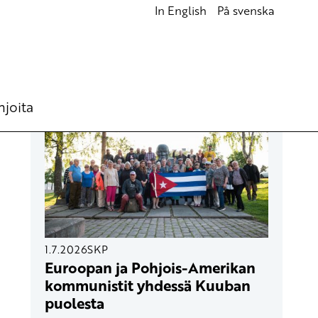
In English
På svenska
UUSIMMAT ARTIKKELIT
hjoita
1.7.2026
SKP
Euroopan ja Pohjois-Amerikan
kommunistit yhdessä Kuuban
puolesta