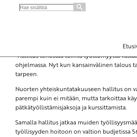
Search
for:
Tätäkö on työttömyyden torjunta?
Blogi
21.11.2011 - 11:58
Etusi
”Hallitus tehostaa toimia työttömyyttä vastaa
ohjelmassa. Nyt kun kansainvälinen talous 
tarpeen.
Nuorten yhteiskuntatakuuseen hallitus on va
parempi kuin ei mitään, mutta tarkoittaa käy
pätkätyöllistämisjaksoja ja kurssittamista.
Samalla hallitus jatkaa muiden työllisyysmä
työllisyyden hoitoon on valtion budjetissa 