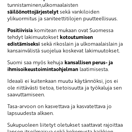
tunnistaminen,ulkomaalaisten
säilöönottojärjestelyt
sekä vankiloiden
ylikuormitus ja saniteettitilojen puutteellisuus.
Positiivisia
komitean mukaan ovat Suomessa
tehdyt lakimuutokset
kotoutumisen
edistämiseksi
sekä rikoslain ja ulkomaalaislain ja
kansainvälistä suojelua koskevat lakimuutokset.
Suomi saa myös kehuja
kansallisen perus- ja
ihmisoikeustoimintaohjelman
laatimisesta.
Ideaali ei kuitenkaan muutu käytännöksi, jos ei
ole riittävästi tietoa, tietoisuutta ja työkaluja sen
saavuttamiseen.
Tasa-arvoon on kasvettava ja kasvatettava jo
lapsuudesta alkaen.
Sukupuoleen liitetyt oletukset saattavat rajoittaa
lapsen itseilmaisua sekä kokemusta kaikkien