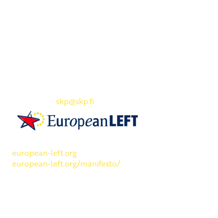
Yhteystiedot
SKP:n toimisto
Osoite: Viljatie 4 B 3. kerros, 00700 Helsinki
Puh: 045 7834 1346
Sähköposti:
skp
@skp.fi
SKP on Euroopan Vasemmistopuolueen jäsen.
european-left.org
european-left.org/manifesto/