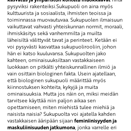
pysyviksi rakenteiksi.Sukupuoli on aina myös
kulttuurista ja sosiaalista, ihmisten teoissa ja
toiminnassa muovautuvaa.
Sukupuolen ilmaisuun
vaikuttavat vahvasti yhteiskunnan normit, moraali,
ihmiskäsitys sekä vanhemmilta ja muilta
läheisiltä välittyvät tavat ja perinteet. Ketään ei
voi pysyvästi kasvattaa sukupuolirooliin, johon
hän ei katso kuuluvansa. Sukupuolten jako
kahteen, ominaisuuksiltaan vastakkaiseen
luokkaan on pitkälti yhteiskunnallinen ilmiö ja
vain osittain biologinen fakta. Usein ajatellaan,
että biologinen sukupuoli määrittää myös
kiinnostuksen kohteita, kykyjä ja muita
ominaisuuksia. Mutta jos näin on, miksi meidän
tarvitsee käyttää niin paljon aikaa sen
opettamiseen, miten miehistä tulee miehiä ja
naisista naisia? Sukupuolta voi ajatella kahden
vastakkaisen ääripään sijaan
feminiinisyyden ja
maskuliinisuuden jatkumona
, jonka varrelle eri