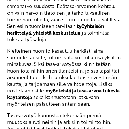
samanarvoisuudesta. Epätasa-arvoinen kohtelu
on vain harvoin tietoisen ja tarkoituksellisen
toiminnan tulosta, vaan se on piiloista ja välillistä.
Sen esiin tuomiseen tarvitaan
työyhteisön
herättelyä, yhteistä keskustelua
ja toimintaa
tukevia työkaluja.
Kielteinen huomio kasautuu herkästi aina
samoille lapsille, jolloin siitä voi tulla osa yksilön
minäkuvaa. Siksi tasa-arvotyössä kiinnitetään
huomiota niihin arjen tilanteisiin, joissa lapsi (tai
aikuinen) tulee kohdatuksi kielteisen viestinnän
kautta, ja tarjoamaan sille vaihtoehtoja. Lisäksi
nostetaan esille
myönteisiä ja tasa-arvoa tukevia
käytäntöjä
sekä kannustetaan jatkuvaan
myönteisen palautteen antamiseen.
Tasa-arvotyö kannustaa tekemään pieniä
muutoksia rutiineihin ja arkisiin toimintoihin.
Arjen ohikiitävät hetket, tokaisut tai eleet