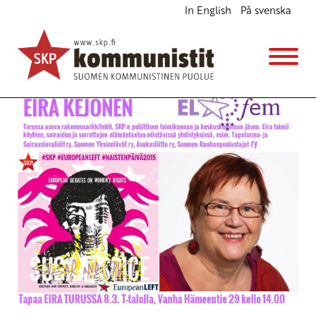
In English
På svenska
Tasa-arvoinen, erilainen ja moninainen
Blogi
4.3.2015 - 10:08