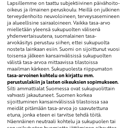
Lapsillemme on taattu subjektiivinen päivähoito-
oikeus ja ilmainen peruskoulu. Meillä on julkinen
terveydenhoito neuvoloineen, terveysasemineen
ja alueellisine sairaaloineen. Vaikka tasa-arvo
mielletään yleensä sukupuolten välisenä
yhdenvertaisuutena, suomalainen tasa-
arvokäsitys perustuu siihen, ettei sukupuolta
nosteta lainkaan esiin. Suomi on sijoittunut vuosi
toisensa jälkeen kansainvälisissä sukupuolten
välistä tasa-arvoa mittaavissa tilastoissa
maailman kärkeen. Sukupuolesta riippumaton
tasa-arvoinen kohtelu on kirjattu mm.
perustuslakiin ja lasten oikeuksien sopimukseen.
Silti ammattialat Suomessa ovat sukupuolittain
vahvasti jakautuneet. Suomen korkea
sijoittuminen kansainvälisissä tilastoissa saa
meidät pitämään tasa-arvoa jo saavutettuna
etuna, jonka eteen ei tarvitse tehdä töitä.
Näennäinen neutraali kohtelu ja sukupuolen tai
sen vaikutusten huomiotta jättäminen aiheuttaa