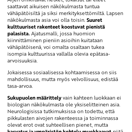
saattavat aikuisen näkökulmasta tuntua
vähäpätöisiltä ja siksi merkityksettömiltä. Lapsen
näkökulmasta asia voi olla toisin.
Suuret
kulttuuriset rakenteet koostuvat pienistä
palasista.
Ajatusmalli, jossa huomion
kiinnittäminen pieniin asioihin kuitataan
vähäpätöisenä, voi omalta osaltaan tukea
isompia kulttuurissa vallalla olevia epätasa-
arvoisuuksia.
Jokaisessa sosiaalisessa kohtaamisessa on siis
mahdollisuus, mutta myös velvollisuus, edistää
tasa-arvoa.
Sukupuolen määrittely
vain kahteen luokkaan ei
biologian näkökulmasta ole yksiselitteinen asia.
Neurologisissa tutkimuksissa on todettu, että
pikkulasten aivojen rakenteessa ja toiminnassa
olevat erot ovat suhteellisen pienet, mutta
kasvatus ja ympäristön kohtelu muokkaavat
niitä