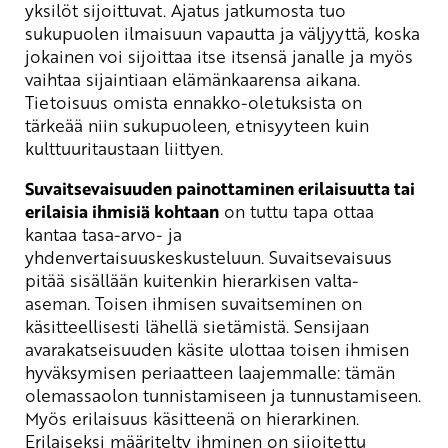
yksilöt sijoittuvat. Ajatus jatkumosta tuo
sukupuolen ilmaisuun vapautta ja väljyyttä, koska
jokainen voi sijoittaa itse itsensä janalle ja myös
vaihtaa sijaintiaan elämänkaarensa aikana.
Tietoisuus omista ennakko-oletuksista on
tärkeää niin sukupuoleen, etnisyyteen kuin
kulttuuritaustaan liittyen.
Suvaitsevaisuuden painottaminen erilaisuutta tai
erilaisia ihmisiä kohtaan
on tuttu tapa ottaa
kantaa tasa-arvo- ja
yhdenvertaisuuskeskusteluun. Suvaitsevaisuus
pitää sisällään kuitenkin hierarkisen valta-
aseman. Toisen ihmisen suvaitseminen on
käsitteellisesti lähellä sietämistä. Sensijaan
avarakatseisuuden käsite ulottaa toisen ihmisen
hyväksymisen periaatteen laajemmalle: tämän
olemassaolon tunnistamiseen ja tunnustamiseen.
Myös erilaisuus käsitteenä on hierarkinen.
Erilaiseksi määritelty ihminen on sijoitettu