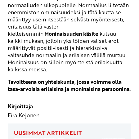
normaaliuden ulkopuolelle. Normaalius liitetään
enemmistön ominaisuudeksi ja tätä kautta se
määrittyy usein itsestään selvästi myönteisesti,
erilaisuus tätä vasten
kielteisemmin.
Moninaisuuden käsite
kutsuu
kaikki mukaan, jolloin yksilöiden väliset erot
määrittyvät positiivisesti ja hierarkisoiva
valtasuhde normaalin ja erilaisen välillä murtuu.
Moninaisuus on silloin myönteistä erilaisuutta
kaikissa meissä.
Tavoitteena on yhteiskunta, jossa voimme olla
tasa-arvoisia erilaisina ja moninaisina persoonina.
Kirjoittaja
Eira Kejonen
UUSIMMAT ARTIKKELIT