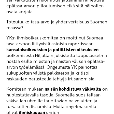
epätasa-arvon piiloutumisen eikä sitä
näinollen
osata korjata.
Toteutuuko tasa-arvo ja yhdenvertaisuus Suomen
maassa?
YK:n ihmisoikeuskomitea on moittinut Suomea
tasa-arvoon liittyvistä asioista raportissaan
kansalaisoikeuksien ja poliittisten oikeuksien
polkemisesta.Hiljattain julkistettu loppulauselma
nostaa esille miesten ja naisten välisen epätasa-
arvon työelämässä. Ongelmista YK painottaa
sukupuolten välistä palkkaeroa ja kritisoi
raskauden perusteella tehtyjä irtisanomisia.
Komitean mukaan
naisiin kohdistuva väkivalta
on
huolestuttavalla tasolla. Suomelle suositellaan
väkivallan uhreille tarjottavien palveluiden ja
turvakotien lisäämistä. Muita ongelmakohtia
olivat
ihmiskaupan
uhrien