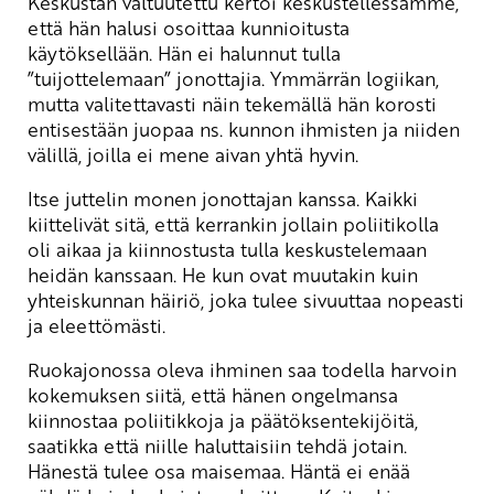
Keskustan valtuutettu kertoi keskustellessamme,
että hän halusi osoittaa kunnioitusta
käytöksellään. Hän ei halunnut tulla
”tuijottelemaan” jonottajia. Ymmärrän logiikan,
mutta valitettavasti näin tekemällä hän korosti
entisestään juopaa ns. kunnon ihmisten ja niiden
välillä, joilla ei mene aivan yhtä hyvin.
Itse juttelin monen jonottajan kanssa. Kaikki
kiittelivät sitä, että kerrankin jollain poliitikolla
oli aikaa ja kiinnostusta tulla keskustelemaan
heidän kanssaan. He kun ovat muutakin kuin
yhteiskunnan häiriö, joka tulee sivuuttaa nopeasti
ja eleettömästi.
Ruokajonossa oleva ihminen saa todella harvoin
kokemuksen siitä, että hänen ongelmansa
kiinnostaa poliitikkoja ja päätöksentekijöitä,
saatikka että niille haluttaisiin tehdä jotain.
Hänestä tulee osa maisemaa. Häntä ei enää