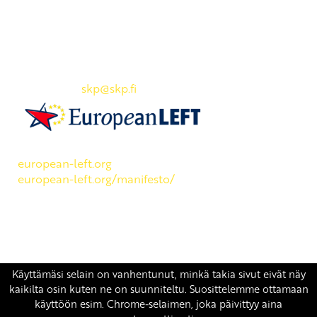
Yhteystiedot
SKP:n toimisto
Osoite: Viljatie 4 B 3. kerros, 00700 Helsinki
Puh: 045 7834 1346
Sähköposti:
skp
@skp.fi
SKP on Euroopan Vasemmistopuolueen jäsen.
european-left.org
european-left.org/manifesto/
Copyright 2026 © SKP
|
Tietosuojaseloste