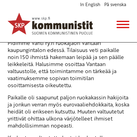
In English
På svenska
Syrjäytynyt ei halua jäädä näkymättömäksi
Blogi
5.3.2014 - 15:40
Pidimme Vahti ry:n ruokajaon Vantaan
kaupungintalon edessä. Tilaisuus veti paikalle
noin 150 ihmistä hakemaan leipää ja sen päälle
leikkeleitä. Halusimme osoittaa Vantaan
valtuustolle, että toimintamme on tärkeää ja
vaatimuksemme sopivan toimitilan
osoittamisesta oikeutettu.
Paikalle oli saapunut paljon ruokakassin hakijoita
ja jonkun verran myös eurovaaliehdokkaita, koska
heidät oli erikseen kutsuttu. Muuten valtuutetut
yrittivät ohittaa ulkona värjötelleet ihmiset
mahdollisimman nopeasti.