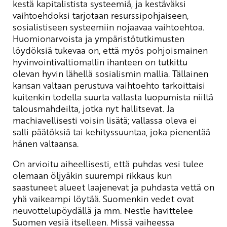
kestä kapitalistista systeemiä, ja kestäväksi
vaihtoehdoksi tarjotaan resurssipohjaiseen,
sosialistiseen systeemiin nojaavaa vaihtoehtoa.
Huomionarvoista ja ympäristötutkimusten
löydöksiä tukevaa on, että myös pohjoismainen
hyvinvointivaltiomallin ihanteen on tutkittu
olevan hyvin lähellä sosialismin mallia. Tällainen
kansan valtaan perustuva vaihtoehto tarkoittaisi
kuitenkin todella suurta vallasta luopumista niiltä
talousmahdeilta, jotka nyt hallitsevat. Ja
machiavellisesti voisin lisätä; vallassa oleva ei
salli päätöksiä tai kehityssuuntaa, joka pienentää
hänen valtaansa.
On arvioitu aiheellisesti, että puhdas vesi tulee
olemaan öljyäkin suurempi rikkaus kun
saastuneet alueet laajenevat ja puhdasta vettä on
yhä vaikeampi löytää. Suomenkin vedet ovat
neuvottelupöydällä ja mm. Nestle havittelee
Suomen vesiä itselleen. Missä vaiheessa