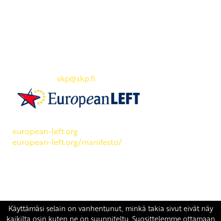
Yhteystiedot
SKP:n toimisto
Osoite: Viljatie 4 B 3. kerros, 00700 Helsinki
Puh: 045 7834 1346
Sähköposti:
skp
@skp.fi
SKP on Euroopan Vasemmistopuolueen jäsen.
european-left.org
european-left.org/manifesto/
Copyright 2026 © SKP
|
Tietosuojaseloste