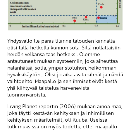
Yhdysvalloille paras tilanne talouden kannalta
olisi tällä hetkellä kunnon sota. Sillä nollattaisiin
heidän velkansa taas hetkeksi. Olemme
antautuneet mukaan systeemiin, joka aiheuttaa
nälänhätää, sotia, ympäristötuhon, heikomman
hyväksikäytön… Olisi jo aika avata silmät ja nähdä
vaihtoehto. Maapallo ja sen ihmiset eivät kestä
yhä kiihtyvää taistelua harvenevista
luonnonvaroista.
Living Planet reportin (2006) mukaan ainoa maa,
joka täytti kestävän kehityksen ja inhimillisen
kehityksen määritelmät, oli Kuuba. Useissa
tutkimuksissa on myös todettu, ettei maapallo