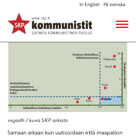
In English
På svenska
Suomi nousuun tuhlaamalla…
Blogi
28.8.2014 - 10:06
vsgadh / kuva SKP arkisto
Samaan aikaan kun uutisoidaan että maapallon