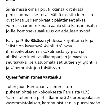
Siinä missä oman politiikkansa kritiikissä
perussuomalaiset eivät välitä rasistin leimasta
ovat kristillisdemokraatit päättäneet alkaa
voimakkaammin kerätä ääniä siltä kansan osalta
joille homoseksuaalisuus on edelleen syntiä.
Päivi ja
Niilo Räsäsen
yhdessä kirjoittama kirja
”Mistä on kysymys? Avioliitto” avaa
ihmisoikeuksien näkökulmasta syrjivän ja
ahdistavan kuntavaalikampanjan ja haastaa
seuraavaksi perussuomalaiset uuteen ylilyöntiin
ja vähemmistöjen tölväisyyn.
Queer feministinen vastaisku
Tulen juuri Euroopan vasemmiston
puheenjohtajien kokouksesta Pariisista (1.7.).
Valmistelemme parhaillamme 30 eurooppalaisen
vasemmistolaisen, kommunistisen ja punavihreän