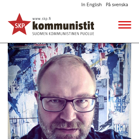
In English
På svenska
Stoppi Räsäsen kristillispopulismille
Blogi
5.7.2016 - 13:57