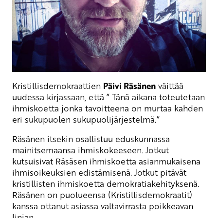
Kristillisdemokraattien
Päivi Räsänen
väittää
uudessa kirjassaan, että ” Tänä aikana toteutetaan
ihmiskoetta jonka tavoitteena on murtaa kahden
eri sukupuolen sukupuolijärjestelmä.”
Räsänen itsekin osallistuu eduskunnassa
mainitsemaansa ihmiskokeeseen. Jotkut
kutsuisivat Räsäsen ihmiskoetta asianmukaisena
ihmisoikeuksien edistämisenä. Jotkut pitävät
kristillisten ihmiskoetta demokratiakehityksenä.
Räsänen on puolueensa (Kristillisdemokraatit)
kanssa ottanut asiassa valtavirrasta poikkeavan
linjan.