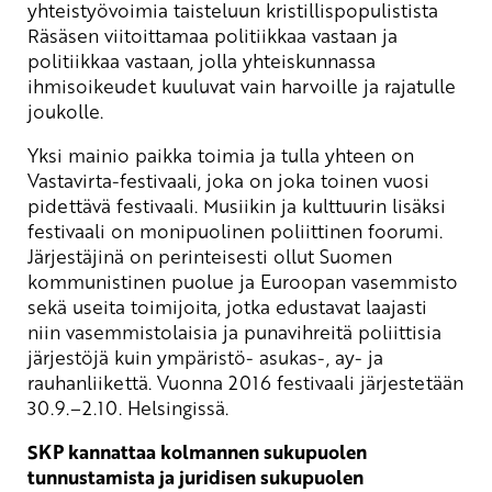
yhteistyövoimia taisteluun kristillispopulistista
Räsäsen viitoittamaa politiikkaa vastaan ja
politiikkaa vastaan, jolla yhteiskunnassa
ihmisoikeudet kuuluvat vain harvoille ja rajatulle
joukolle.
Yksi mainio paikka toimia ja tulla yhteen on
Vastavirta-festivaali, joka on joka toinen vuosi
pidettävä festivaali.
Musiikin ja kulttuurin lisäksi
festivaali on monipuolinen poliittinen foorumi.
Järjestäjinä on perinteisesti ollut Suomen
kommunistinen puolue ja Euroopan vasemmisto
sekä useita toimijoita, jotka edustavat laajasti
niin vasemmistolaisia ja punavihreitä poliittisia
järjestöjä kuin ympäristö- asukas-, ay- ja
rauhanliikettä. Vuonna 2016 festivaali järjestetään
30.9.–2.10. Helsingissä.
SKP kannattaa kolmannen sukupuolen
tunnustamista ja juridisen sukupuolen