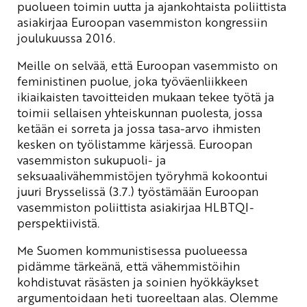
puolueen toimin uutta ja ajankohtaista poliittista
asiakirjaa Euroopan vasemmiston kongressiin
joulukuussa 2016.
Meille on selvää, että Euroopan vasemmisto on
feministinen puolue, joka työväenliikkeen
ikiaikaisten tavoitteiden mukaan tekee työtä ja
toimii sellaisen yhteiskunnan puolesta, jossa
ketään ei sorreta ja jossa tasa-arvo ihmisten
kesken on työlistamme kärjessä. Euroopan
vasemmiston sukupuoli- ja
seksuaalivähemmistöjen työryhmä kokoontui
juuri Brysselissä (3.7.) työstämään Euroopan
vasemmiston poliittista asiakirjaa HLBTQI-
perspektiivistä.
Me Suomen kommunistisessa puolueessa
pidämme tärkeänä, että vähemmistöihin
kohdistuvat räsästen ja soinien hyökkäykset
argumentoidaan heti tuoreeltaan alas. Olemme