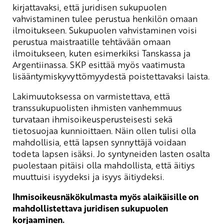
kirjattavaksi, että juridisen sukupuolen
vahvistaminen tulee perustua henkilön omaan
ilmoitukseen. Sukupuolen vahvistaminen voisi
perustua maistraatille tehtävään omaan
ilmoitukseen, kuten esimerkiksi Tanskassa ja
Argentiinassa. SKP esittää myös vaatimusta
lisääntymiskyvyttömyydestä poistettavaksi laista.
Lakimuutoksessa on varmistettava, että
transsukupuolisten ihmisten vanhemmuus
turvataan ihmisoikeusperusteisesti sekä
tietosuojaa kunnioittaen. Näin ollen tulisi olla
mahdollisia, että lapsen synnyttäjä voidaan
todeta lapsen isäksi. Jo syntyneiden lasten osalta
puolestaan pitäisi olla mahdollista, että äitiys
muuttuisi isyydeksi ja isyys äitiydeksi.
Ihmisoikeusnäkökulmasta myös alaikäisille on
mahdollistettava juridisen sukupuolen
korjaaminen.