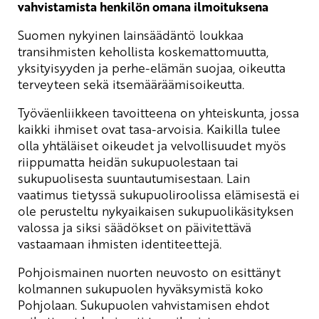
vahvistamista henkilön omana ilmoituksena
Suomen nykyinen lainsäädäntö loukkaa
transihmisten kehollista koskemattomuutta,
yksityisyyden ja perhe-elämän suojaa, oikeutta
terveyteen sekä itsemääräämisoikeutta.
Työväenliikkeen tavoitteena on yhteiskunta, jossa
kaikki ihmiset ovat tasa-arvoisia. Kaikilla tulee
olla yhtäläiset oikeudet ja velvollisuudet myös
riippumatta heidän sukupuolestaan tai
sukupuolisesta suuntautumisestaan. Lain
vaatimus tietyssä sukupuoliroolissa elämisestä ei
ole perusteltu nykyaikaisen sukupuolikäsityksen
valossa ja siksi säädökset on päivitettävä
vastaamaan ihmisten identiteettejä.
Pohjoismainen nuorten neuvosto on esittänyt
kolmannen sukupuolen hyväksymistä koko
Pohjolaan. Sukupuolen vahvistamisen ehdot