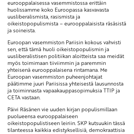
eurooppalaisessa vasemmistossa erittäin
huolissamme koko Euroopassa kasvavasta
uusliberalismista, rasismista ja
oikeistopopulismista – eurooppalaisista räsäsistä
ja soineista.
Euroopan vasemmiston Pariisin kokous vahvisti
sen, että tämä huoli oikeistopopulismin ja
uusliberalistisen politiikan aloitteista saa meidät
myös toimimaan tiiviimmin ja paremmin
yhteisenä eurooppalaisena rintamana. Me
Euroopan vasemmiston puheenjohtajat
päätimme juuri Pariisissa yhteisestä lausunnosta
ja toiminnasta vapaakauppasopimuksia TTIP ja
CETA vastaan.
Päivi Räsänen vie uuden kirjan populismillaan
puolueensa eurooppalaiseen
oikeistopopulistiseen leiriin. SKP kutsuukin tässä
tilanteessa kaikkia edistyksellisiä, demokraattisia