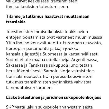
vaikuttavat keskeisesti transihmisten
ihmisoikeuksien toteutumiseen.
Tilanne ja tutkimus haastavat muuttamaan
translakia
Transihmisten Ihmisoikeuksia loukkaavien
ehtojen poistamista ovat vaatineet muun muassa
YK:n ihmisoikeusvaltuutettu, Euroopan neuvosto,
Euroopan parlamentti ja laaja joukko
kansalaisjärjestöjä Suomessa ja kansainvälisesti.
Suomi ei ole maana edelläkävijä: Argentiinassa,
Saksassa ja Tanskassa sukupuoli ilmoitetaan
henkilökohtaisesti. Samoin Norja valmistelee
translakimuutosta. EU:n perusoikeusviraston
tutkimus transihmisten syrjinnästä vahvistaa
lainmuutoksen tarpeen.
Lääketieteellinen ja juridinen sukupuolenkorjaus
SKP vaatii lakiin sukupuolen vahvistamisesta