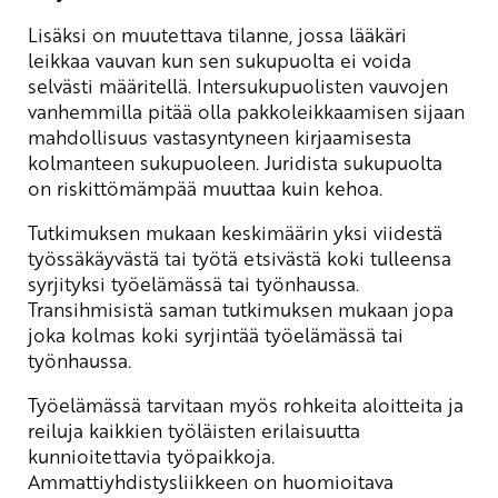
Lisäksi on muutettava tilanne, jossa lääkäri
leikkaa vauvan kun sen sukupuolta ei voida
selvästi määritellä. Intersukupuolisten vauvojen
vanhemmilla pitää olla pakkoleikkaamisen sijaan
mahdollisuus vastasyntyneen kirjaamisesta
kolmanteen sukupuoleen. Juridista sukupuolta
on riskittömämpää muuttaa kuin kehoa.
Tutkimuksen mukaan keskimäärin yksi viidestä
työssäkäyvästä tai työtä etsivästä koki tulleensa
syrjityksi työelämässä tai työnhaussa.
Transihmisistä saman tutkimuksen mukaan jopa
joka kolmas koki syrjintää työelämässä tai
työnhaussa.
Työelämässä tarvitaan myös rohkeita aloitteita ja
reiluja kaikkien työläisten erilaisuutta
kunnioitettavia työpaikkoja.
Ammattiyhdistysliikkeen on huomioitava