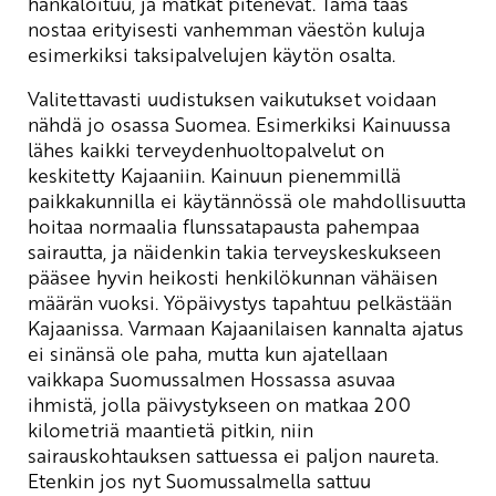
hankaloituu, ja matkat pitenevät. Tämä taas
nostaa erityisesti vanhemman väestön kuluja
esimerkiksi taksipalvelujen käytön osalta.
Valitettavasti uudistuksen vaikutukset voidaan
nähdä jo osassa Suomea. Esimerkiksi Kainuussa
lähes kaikki terveydenhuoltopalvelut on
keskitetty Kajaaniin. Kainuun pienemmillä
paikkakunnilla ei käytännössä ole mahdollisuutta
hoitaa normaalia flunssatapausta pahempaa
sairautta, ja näidenkin takia terveyskeskukseen
pääsee hyvin heikosti henkilökunnan vähäisen
määrän vuoksi. Yöpäivystys tapahtuu pelkästään
Kajaanissa. Varmaan Kajaanilaisen kannalta ajatus
ei sinänsä ole paha, mutta kun ajatellaan
vaikkapa Suomussalmen Hossassa asuvaa
ihmistä, jolla päivystykseen on matkaa 200
kilometriä maantietä pitkin, niin
sairauskohtauksen sattuessa ei paljon naureta.
Etenkin jos nyt Suomussalmella sattuu