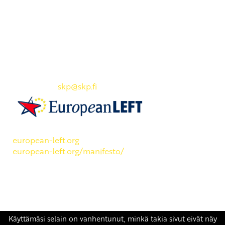
Yhteystiedot
SKP:n toimisto
Osoite: Viljatie 4 B 3. kerros, 00700 Helsinki
Puh: 045 7834 1346
Sähköposti:
skp
@skp.fi
SKP on Euroopan Vasemmistopuolueen jäsen.
european-left.org
european-left.org/manifesto/