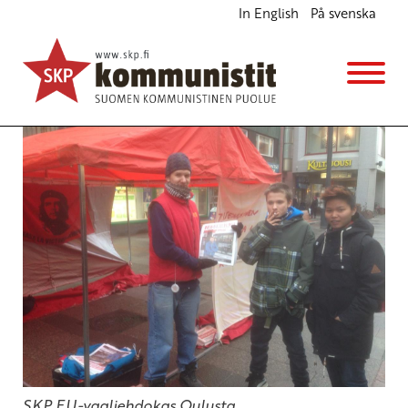
In English
På svenska
Sote-soppa
Blogi
6.3.2014 - 11:14
SKP EU-vaaliehdokas Oulusta