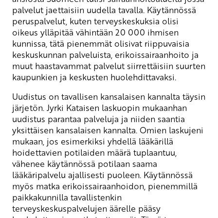
palvelut jaettaisiin uudella tavalla. Käytännössä
peruspalvelut, kuten terveyskeskuksia olisi
oikeus ylläpitää vähintään 20 000 ihmisen
kunnissa, tätä pienemmät olisivat riippuvaisia
keskuskunnan palveluista, erikoissairaanhoito ja
muut haastavammat palvelut siirrettäisiin suurten
kaupunkien ja keskusten huolehdittavaksi.
Uudistus on tavallisen kansalaisen kannalta täysin
järjetön. Jyrki Kataisen laskuopin mukaanhan
uudistus parantaa palveluja ja niiden saantia
yksittäisen kansalaisen kannalta. Omien laskujeni
mukaan, jos esimerkiksi yhdellä lääkärillä
hoidettavien potilaiden määrä tuplaantuu,
vähenee käytännössä potilaan saama
lääkäripalvelu ajallisesti puoleen. Käytännössä
myös matka erikoissairaanhoidon, pienemmillä
paikkakunnilla tavallistenkin
terveyskeskuspalvelujen äärelle pääsy