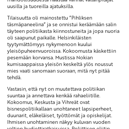
uusilla ja tuoreilla ajatuksilla.
Tilaisuutta oli mainostettu ”Pihliksen
täsmäpaneelina” ja se onnistui keräämään salin
täyteen politiikasta kiinnostuneita ja jopa nuoria
oli saapunut paikalle. Helsinkiläisten
tyytymättömyys nykymenoon kuului
yleisöpuheenvuoroissa. Kokoomusta käskettiin
pesemään korvansa. Mustissa Nokian
kumisaappaissa yleisön keskeltä ylös noussut
mies vaati sanomaan suoraan, mitä nyt pitää
tehdä.
Vastasin, että nyt on muutettava politiikan
suuntaa ja annettava kenkää rahaeliitille.
Kokoomus, Keskusta ja Vihreät ovat
bisnespolitiikallaan unohtaneet lapsiperheet,
duunarit, eläkeläiset, työttömät ja opiskelijat.
Ihmisen unohtaminen näkyy kuluvan vuoden
valtion budjettiratkaisuissa. Poliittisen eliitin