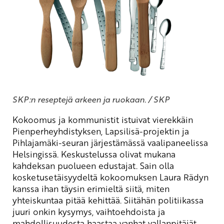
SKP:n reseptejä arkeen ja ruokaan. / SKP
Kokoomus ja kommunistit istuivat vierekkäin
Pienperheyhdistyksen, Lapsilisä-projektin ja
Pihlajamäki-seuran järjestämässä vaalipaneelissa
Helsingissä. Keskustelussa olivat mukana
kahdeksan puolueen edustajat. Sain olla
kosketusetäisyydeltä kokoomuksen Laura Rädyn
kanssa ihan täysin erimieltä siitä, miten
yhteiskuntaa pitää kehittää. Siitähän politiikassa
juuri onkin kysymys, vaihtoehdoista ja
mahdollisuudesta haastaa vanhat vallanpitäjät