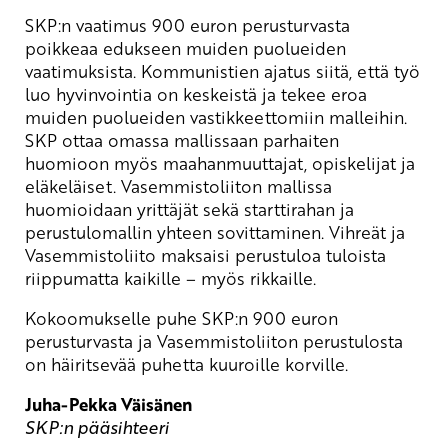
SKP:n vaatimus 900 euron perusturvasta
poikkeaa edukseen muiden puolueiden
vaatimuksista. Kommunistien ajatus siitä, että työ
luo hyvinvointia on keskeistä ja tekee eroa
muiden puolueiden vastikkeettomiin malleihin.
SKP ottaa omassa mallissaan parhaiten
huomioon myös maahanmuuttajat, opiskelijat ja
eläkeläiset. Vasemmistoliiton mallissa
huomioidaan yrittäjät sekä starttirahan ja
perustulomallin yhteen sovittaminen. Vihreät ja
Vasemmistoliito maksaisi perustuloa tuloista
riippumatta kaikille – myös rikkaille.
Kokoomukselle puhe SKP:n 900 euron
perusturvasta ja Vasemmistoliiton perustulosta
on häiritsevää puhetta kuuroille korville.
Juha-Pekka Väisänen
SKP:n pääsihteeri