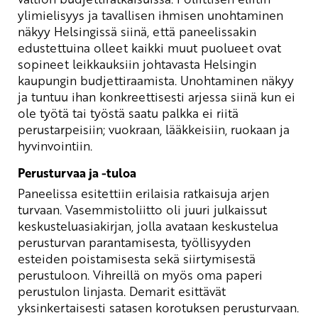
ylimielisyys ja tavallisen ihmisen unohtaminen
näkyy Helsingissä siinä, että paneelissakin
edustettuina olleet kaikki muut puolueet ovat
sopineet leikkauksiin johtavasta Helsingin
kaupungin budjettiraamista. Unohtaminen näkyy
ja tuntuu ihan konkreettisesti arjessa siinä kun ei
ole työtä tai työstä saatu palkka ei riitä
perustarpeisiin; vuokraan, lääkkeisiin, ruokaan ja
hyvinvointiin.
Perusturvaa ja -tuloa
Paneelissa esitettiin erilaisia ratkaisuja arjen
turvaan. Vasemmistoliitto oli juuri julkaissut
keskusteluasiakirjan, jolla avataan keskustelua
perusturvan parantamisesta, työllisyyden
esteiden poistamisesta sekä siirtymisestä
perustuloon. Vihreillä on myös oma paperi
perustulon linjasta. Demarit esittävät
yksinkertaisesti satasen korotuksen perusturvaan.