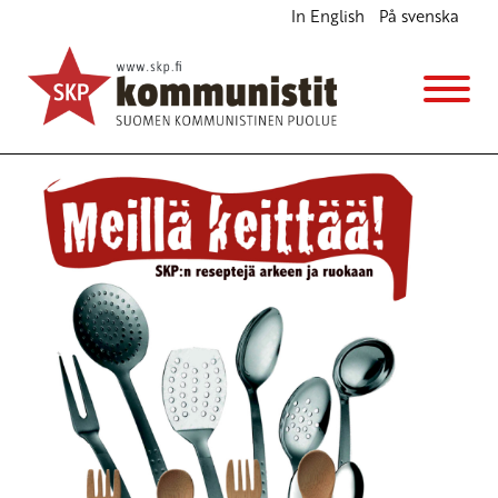
In English
På svenska
SKP:n perusturva on paras
Blogi
1.4.2011 - 17:58