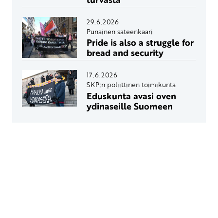
29.6.2026
Punainen sateenkaari
Pride is also a struggle for
bread and security
17.6.2026
SKP:n poliittinen toimikunta
Eduskunta avasi oven
ydinaseille Suomeen
Yhteystiedot
SKP:n toimisto
Osoite: Viljatie 4 B 3. kerros, 00700 Helsinki