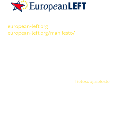
SKP on Euroopan Vasemmistopuolueen jäsen.
european-left.org
european-left.org/manifesto/
Copyright 2026 © SKP
|
Tietosuojaseloste