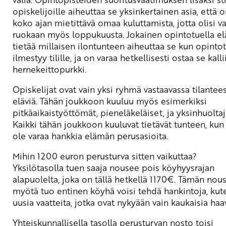
opiskelijoille aiheuttaa se yksinkertainen asia, että 
koko ajan mietittävä omaa kuluttamista, jotta olisi v
ruokaan myös loppukuusta. Jokainen opintotuella el
tietää millaisen ilontunteen aiheuttaa se kun opinto
ilmestyy tilille, ja on varaa hetkellisesti ostaa se kall
hernekeittopurkki.
Opiskelijat ovat vain yksi ryhmä vastaavassa tilantee
eläviä. Tähän joukkoon kuuluu myös esimerkiksi
pitkäaikaistyöttömät, pieneläkeläiset, ja yksinhuoltaj
Kaikki tähän joukkoon kuuluvat tietävät tunteen, kun
ole varaa hankkia elämän perusasioita.
Mihin 1200 euron perusturva sitten vaikuttaa?
Yksilötasolla tuen saaja nousee pois köyhyysrajan
alapuolelta, joka on tällä hetkellä 1170€. Tämän nou
myötä tuo entinen köyhä voisi tehdä hankintoja, kut
uusia vaatteita, jotka ovat nykyään vain kaukaisia haav
Yhteiskunnallisella tasolla perusturvan nosto toisi