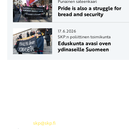
Punainen sateenkaari
Pride is also a struggle for
bread and security
17.6.2026
SKP:n poliittinen toimikunta
Eduskunta avasi oven
ydinaseille Suomeen
Yhteystiedot
SKP:n toimisto
Osoite: Viljatie 4 B 3. kerros, 00700 Helsinki
Puh: 045 7834 1346
Sähköposti:
skp
@skp.fi