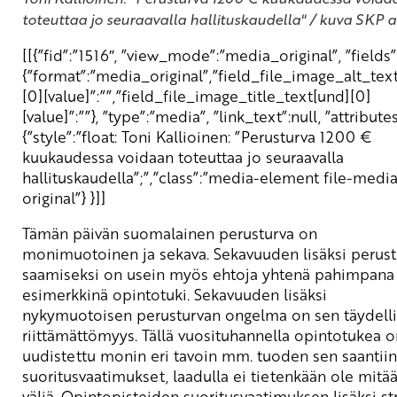
toteuttaa jo seuraavalla hallituskaudella" / kuva SKP a
[[{”fid”:”1516″, ”view_mode”:”media_original”, ”fields”
{”format”:”media_original”,”field_file_image_alt_tex
[0][value]”:””,”field_file_image_title_text[und][0]
[value]”:””}, ”type”:”media”, ”link_text”:null, ”attributes
{”style”:”float: Toni Kallioinen: ”Perusturva 1200 €
kuukaudessa voidaan toteuttaa jo seuraavalla
hallituskaudella”;”,”class”:”media-element file-medi
original”} }]]
Tämän päivän suomalainen perusturva on
monimuotoinen ja sekava. Sekavuuden lisäksi perus
saamiseksi on usein myös ehtoja yhtenä pahimpana
esimerkkinä opintotuki. Sekavuuden lisäksi
nykymuotoisen perusturvan ongelma on sen täydell
riittämättömyys. Tällä vuosituhannella opintotukea o
uudistettu monin eri tavoin mm. tuoden sen saantiin
suoritusvaatimukset, laadulla ei tietenkään ole mitä
väliä. Opintopisteiden suoritusvaatimuksen lisäksi st