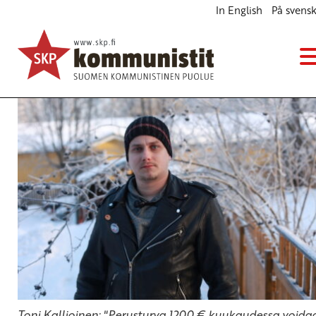
In English
På svens
SKP:n Perusturva luo hyvinvointia laajalla rintamalla
Blogi
24.2.2015 - 13:11
Toni Kallioinen: "Perusturva 1200 € kuukaudessa voida