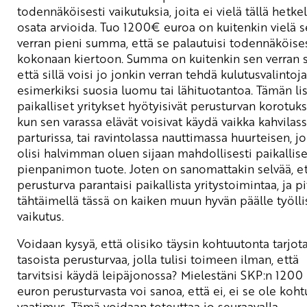
todennäköisesti vaikutuksia, joita ei vielä tällä hetkel
osata arvioida. Tuo 1200€ euroa on kuitenkin vielä 
verran pieni summa, että se palautuisi todennäköises
kokonaan kiertoon. Summa on kuitenkin sen verran s
että sillä voisi jo jonkin verran tehdä kulutusvalintoja
esimerkiksi suosia luomu tai lähituotantoa. Tämän li
paikalliset yritykset hyötyisivät perusturvan korotuks
kun sen varassa elävät voisivat käydä vaikka kahvilass
parturissa, tai ravintolassa nauttimassa huurteisen, j
olisi halvimman oluen sijaan mahdollisesti paikallis
pienpanimon tuote. Joten on sanomattakin selvää, e
perusturva parantaisi paikallista yritystoimintaa, ja pi
tähtäimellä tässä on kaiken muun hyvän päälle työlli
vaikutus.
Voidaan kysyä, että olisiko täysin kohtuutonta tarjot
tasoista perusturvaa, jolla tulisi toimeen ilman, että
tarvitsisi käydä leipäjonossa? Mielestäni SKP:n 1200
euron perusturvasta voi sanoa, että ei, ei se ole koh
vaatimus. Tämä voidaan toteuttaa jo seuraavalla