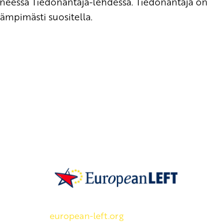
tyneessä
Tiedonantaja-lehdessä
. Tiedonantaja on
lämpimästi suositella.
SKP on Euroopan Vasemmistopuolueen j
european-left.org