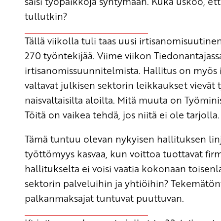
saisi työpaikkoja syntymään. Kuka uskoo, ett
tullutkin?
Tällä viikolla tuli taas uusi irtisanomisuutin
270 työntekijää. Viime viikon Tiedonantaja
irtisanomissuunnitelmista. Hallitus on myös
valtavat julkisen sektorin leikkaukset vievät 
naisvaltaisilta aloilta. Mitä muuta on Työminis
Töitä on vaikea tehdä, jos niitä ei ole tarjolla.
Tämä tuntuu olevan nykyisen hallituksen linja
työttömyys kasvaa, kun voittoa tuottavat firmat
hallitukselta ei voisi vaatia kokonaan toisenl
sektorin palveluihin ja yhtiöihin? Tekemätönt
palkanmaksajat tuntuvat puuttuvan.