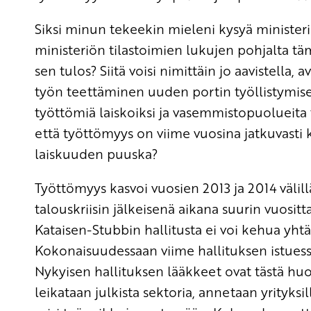
Siksi minun tekeekin mieleni kysyä ministeri
ministeriön tilastoimien lukujen pohjalta t
sen tulos? Siitä voisi nimittäin jo aavistell
työn teettäminen uuden portin työllistymisel
työttömiä laiskoiksi ja vasemmistopuolueita 
että työttömyys on viime vuosina jatkuvasti 
laiskuuden puuska?
Työttömyys kasvoi vuosien 2013 ja 2014 välil
talouskriisin jälkeisenä aikana suurin vuosit
Kataisen-Stubbin hallitusta ei voi kehua y
Kokonaisuudessaan viime hallituksen istuessa
Nykyisen hallituksen lääkkeet ovat tästä huo
leikataan julkista sektoria, annetaan yrityksi