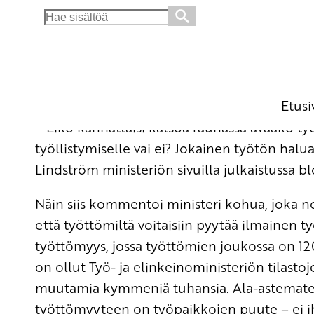
Search
for:
Selvitellään ja selitellään
Blogi
22.4.2016 - 7:51
Etusi
– Eikö kannattaisi katsoa rauhassa avaako 
työllistymiselle vai ei? Jokainen työtön haluaa
Lindström ministeriön sivuilla julkaistussa
bl
Näin siis kommentoi ministeri kohua, joka n
että työttömiltä voitaisiin pyytää ilmainen 
työttömyys
, jossa työttömien joukossa on 1
on ollut Työ- ja elinkeinoministeriön tilast
muutamia kymmeniä tuhansia. Ala-astematemat
työttömyyteen on työpaikkojen puute – ei 