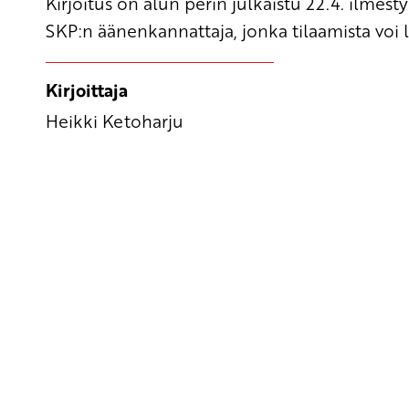
Kirjoitus on alun perin julkaistu 22.4. ilmes
SKP:n äänenkannattaja, jonka
tilaamista
voi 
Kirjoittaja
Heikki Ketoharju
Yhteystiedot
SKP:n toimisto
Osoite: Viljatie 4 B 3. kerros, 00700 Helsinki
Puh: 045 7834 1346