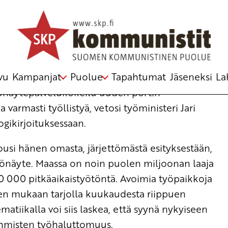
vu
Kampanjat
Puolue
Tapahtumat
Jäseneksi
La
työnäytepalvelukokeilu uuden portin
 varmasti työllistyä, vetosi työministeri Jari
ogikirjoituksessaan
.
ousi hänen omasta, järjettömästä esityksestään,
työnäyte. Maassa on
noin puolen miljoonan laaja
20 000 pitkäaikaistyötöntä. Avoimia työpaikkoja
ojen mukaan tarjolla kuukaudesta riippuen
iikalla voi siis laskea, että syynä nykyiseen
ihmisten työhaluttomuus.