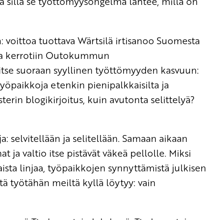
ä sillä se työttömyysongelma lähtee, millä on
en: voittoa tuottava Wärtsilä irtisanoo Suomesta
ssa kerrotiin Outokummun
 itse suoraan syyllinen työttömyyden kasvuun:
työpaikkoja etenkin pienipalkkaisilta ja
terin blogikirjoitus, kuin avutonta selittelyä?
: selvitellään ja selitellään. Samaan aikaan
 ja valtio itse pistävät väkeä pellolle. Miksi
aista linjaa, työpaikkojen synnyttämistä julkisen
ä työtähän meiltä kyllä löytyy: vain