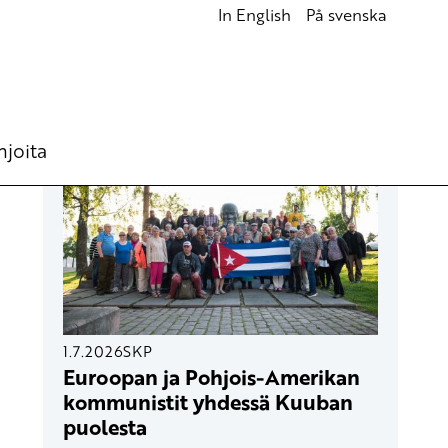
In English
På svenska
UUSIMMAT ARTIKKELIT
hjoita
1.7.2026
SKP
Euroopan ja Pohjois-Amerikan
kommunistit yhdessä Kuuban
puolesta