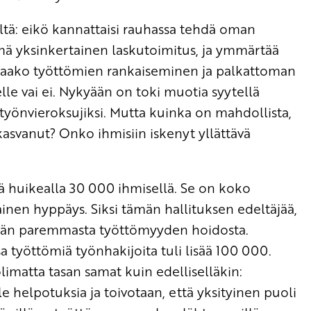
ltä: eikö kannattaisi rauhassa tehdä oman
ämä yksinkertainen laskutoimitus, ja ymmärtää
a, avaako työttömien rankaiseminen ja palkattoman
le vai ei. Nykyään on toki muotia syytellä
työnvieroksujiksi. Mutta kuinka on mahdollista,
kasvanut? Onko ihmisiin iskenyt yllättävä
lä huikealla 30 000 ihmisellä. Se on koko
tainen hyppäys. Siksi tämän hallituksen edeltäjää,
htään paremmasta työttömyyden hoidosta.
 työttömiä työnhakijoita tuli lisää 100 000.
limatta tasan samat kuin edelliselläkin:
lle helpotuksia ja toivotaan, että yksityinen puoli