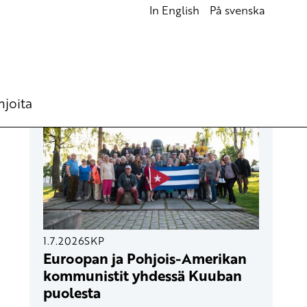
In English
På svenska
UUSIMMAT ARTIKKELIT
hjoita
1.7.2026
SKP
Euroopan ja Pohjois-Amerikan
kommunistit yhdessä Kuuban
puolesta