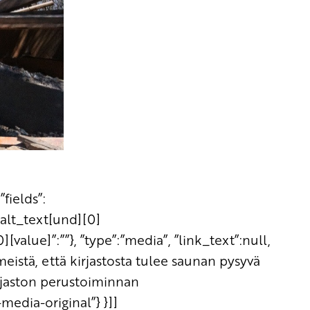
fields”:
_alt_text[und][0]
][value]”:””}, ”type”:”media”, ”link_text”:null,
ilmeistä, että kirjastosta tulee saunan pysyvä
irjaston perustoiminnan
media-original”} }]]