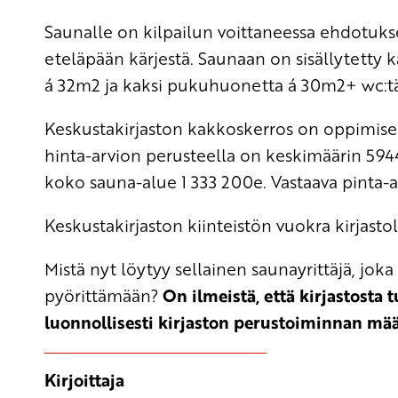
Saunalle on kilpailun voittaneessa ehdotukse
eteläpään kärjestä. Saunaan on sisällytetty 
á 32m2 ja kaksi pukuhuonetta á 30m2+ wc:t
Keskustakirjaston kakkoskerros on oppimisen
hinta-arvion perusteella on keskimäärin 5944
koko sauna-alue 1 333 200e. Vastaava pinta-a
Keskustakirjaston kiinteistön vuokra kirjasto
Mistä nyt löytyy sellainen saunayrittäjä, joka 
pyörittämään?
On ilmeistä, että kirjastosta
luonnollisesti kirjaston perustoiminnan mää
Kirjoittaja