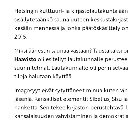
Helsingin kulttuuri- ja kirjastolautakunta ää
sisällytetäänkö sauna uuteen keskustakirj
kesään mennessä ja jonka päätöskäsittely on
2015.
Miksi äänestin saunaa vastaan? Taustakaksi on
Haavisto
oli esitellyt lautakunnalle perusteel
suunnitelmat. Lautakunnalle oli perin selvää,
tiloja halutaan käyttää.
Imagosyyt eivät sytyttäneet minua kuten vi
jäseniä. Kansalliset elementit Sibelius, Sisu
hanketta. Sen tekee kirjaston perustehtävä;
kansalaisuuden vahvistaminen ja demokrati