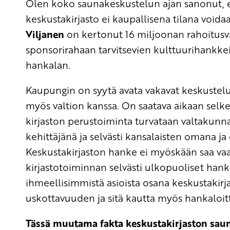
Olen koko saunakeskustelun ajan sanonut, et
keskustakirjasto ei kaupallisena tilana void
Viljanen
on kertonut 16 miljoonan rahoitus
sponsorirahaan tarvitsevien kulttuurihankke
hankalan.
Kaupungin on syytä avata vakavat keskustelu
myös valtion kanssa. On saatava aikaan selkeä
kirjaston perustoiminta turvataan valtakunna
kehittäjänä ja selvästi kansalaisten omana ja
Keskustakirjaston hanke ei myöskään saa vaa
kirjastotoiminnan selvästi ulkopuoliset hankk
ihmeellisimmistä asioista osana keskustakir
uskottavuuden ja sitä kautta myös hankaloitt
Tässä muutama fakta keskustakirjaston saun