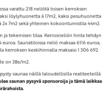
ssa varattu 218 neliötä toisen kerroksen
kaksi löylyhuonetta á 17m2, kaksi pesuhuonetta
ä 2x 7m2 sekä yhteinen kokoontumistila 44m2.
 ja tekemisen tilaa. Kerrosneliön hinta tehdyn
 euroa. Saunatiloissa neliö maksaa 6116 euroa,
la kerroksen keskihinnalla maksaisi 1 306 692.
lle on 38e/m2.
pysty saunaa näillä taloudellisilla realiteeteillä
 tulee saunan pysyvä sponsoroija ja tämä leikkaa
rärahoista.