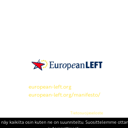
SKP on Euroopan Vasemmistopuolueen j
european-left.org
european-left.org/manifesto/
Copyright 2026 © SKP
|
Tietosuojaseloste