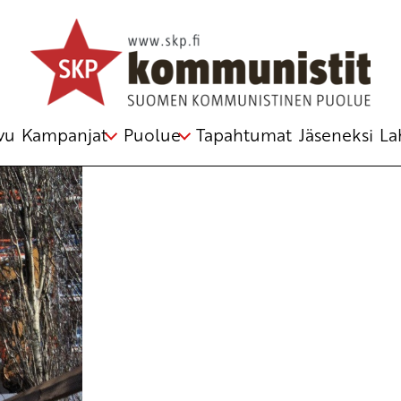
tossa
vu
Kampanjat
Puolue
Tapahtumat
Jäseneksi
La