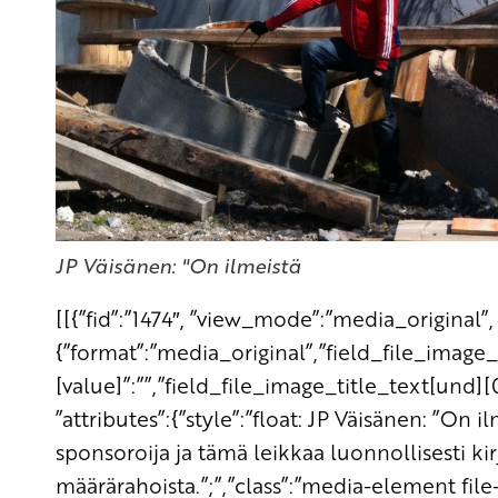
JP Väisänen: "On ilmeistä
[[{”fid”:”1474″, ”view_mode”:”media_original”, ”
{”format”:”media_original”,”field_file_image
[value]”:””,”field_file_image_title_text[und][0
”attributes”:{”style”:”float: JP Väisänen: ”On 
sponsoroija ja tämä leikkaa luonnollisesti k
määrärahoista.”;”,”class”:”media-element file-