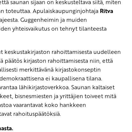
tä saunan sijaan on keskusteltava siitä, miten
aan toteuttaa. Apulaiskaupunginjohtaja
Ritva
vajeesta. Guggenheimin ja muiden
iden yhteisvaikutus on tehnyt tilanteesta
t keskustakirjaston rahoittamisesta uudelleen
 päätös kirjaston rahoittamisesta niin, että
llisesti merkittävänä kirjastokonseptin
 demokraattisena ei kaupallisena tilana.
rantaa lähikirjastoverkkoa. Saunan kaltaiset
eet, bisnesmiesten ja yrittäjien toiveet mitä
jastoa vaarantavat koko hankkeen
avat rahoituspäätöksiä.
asta.