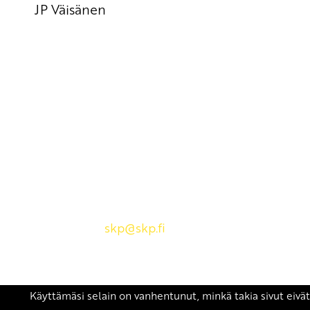
JP Väisänen
Yhteystiedot
SKP:n toimisto
Osoite: Viljatie 4 B 3. kerros, 00700 Helsinki
Puh: 045 7834 1346
Sähköposti:
skp
@skp.fi