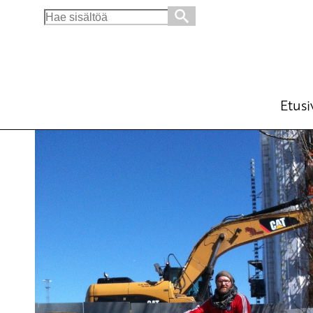
Search
for:
Saunasta ei ole WOW-jutuksi keskustakirjas
Blogi
5.3.2014 - 9:51
Etusi