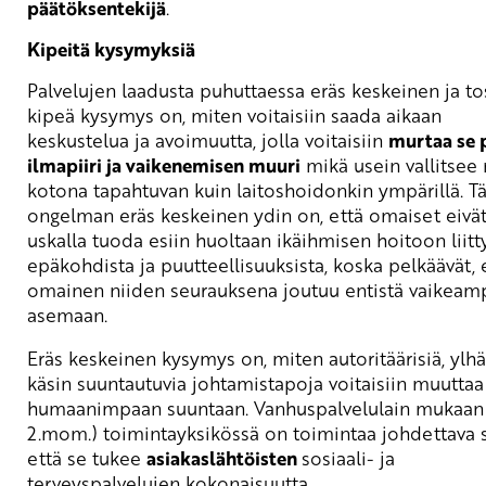
päätöksentekijä
.
Kipeitä kysymyksiä
Palvelujen laadusta puhuttaessa eräs keskeinen ja to
kipeä kysymys on, miten voitaisiin saada aikaan
keskustelua ja avoimuutta, jolla voitaisiin
murtaa se 
ilmapiiri ja vaikenemisen muuri
mikä usein vallitsee 
kotona tapahtuvan kuin laitoshoidonkin ympärillä. 
ongelman eräs keskeinen ydin on, että omaiset eivä
uskalla tuoda esiin huoltaan ikäihmisen hoitoon liitt
epäkohdista ja puutteellisuuksista, koska pelkäävät, 
omainen niiden seurauksena joutuu entistä vaikeam
asemaan.
Eräs keskeinen kysymys on, miten autoritäärisiä, ylhä
käsin suuntautuvia johtamistapoja voitaisiin muuttaa
humaanimpaan suuntaan. Vanhuspalvelulain mukaan 
2.mom.) toimintayksikössä on toimintaa johdettava s
että se tukee
asiakaslähtöisten
sosiaali- ja
terveyspalvelujen kokonaisuutta.