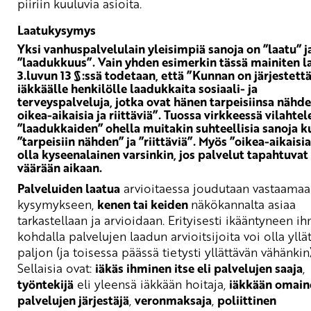
piiriin kuuluvia asioita.
Laatukysymys
Yksi vanhuspalvelulain yleisimpiä sanoja on ”laatu” j
”laadukkuus”. Vain yhden esimerkin tässä mainiten l
3.luvun 13 §:ssä todetaan, että ”Kunnan on järjestett
iäkkäälle henkilölle laadukkaita sosiaali- ja
terveyspalveluja, jotka ovat hänen tarpeisiinsa nähd
oikea-aikaisia ja riittäviä”. Tuossa virkkeessä vilahtel
”laadukkaiden” ohella muitakin suhteellisia sanoja k
”tarpeisiin nähden” ja ”riittäviä”. Myös ”oikea-aikaisia
olla kyseenalainen varsinkin, jos palvelut tapahtuvat
väärään aikaan.
Palveluiden laatua
arvioitaessa joudutaan vastaama
kysymykseen,
kenen tai keiden
näkökannalta asiaa
tarkastellaan ja arvioidaan. Erityisesti ikääntyneen i
kohdalla palvelujen laadun arvioitsijoita voi olla yllä
paljon (ja toisessa päässä tietysti yllättävän vähänkin)
Sellaisia ovat:
iäkäs ihminen itse eli palvelujen saaja
,
työntekijä
eli yleensä iäkkään hoitaja,
iäkkään omain
palvelujen järjestäjä
,
veronmaksaja
,
poliittinen