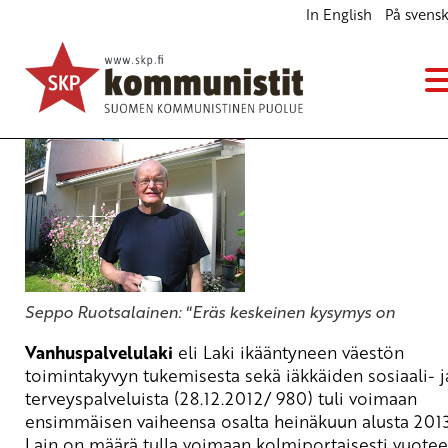
In English
På svens
Saatiin vanhuspalvelulaki – entä sitten ?
Blogi
29.9.2014 - 9:55
Seppo Ruotsalainen: "Eräs keskeinen kysymys on
Vanhuspalvelulaki
eli Laki ikääntyneen väestön
toimintakyvyn tukemisesta sekä iäkkäiden sosiaali- j
terveyspalveluista (28.12.2012/ 980) tuli voimaan
ensimmäisen vaiheensa osalta heinäkuun alusta 2013
Lain on määrä tulla voimaan kolmiportaisesti vuote