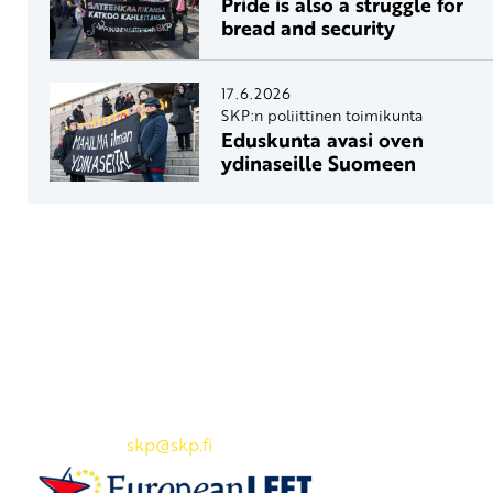
Pride is also a struggle for
bread and security
17.6.2026
SKP:n poliittinen toimikunta
Eduskunta avasi oven
ydinaseille Suomeen
Yhteystiedot
SKP:n toimisto
Osoite: Viljatie 4 B 3. kerros, 00700 Helsinki
Puh: 045 7834 1346
Sähköposti:
skp
@skp.fi