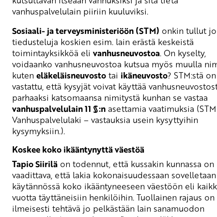
kutsuttavan itseään vanhuksiksi ja sitä tietä
vanhuspalvelulain piiriin kuuluviksi.
Sosiaali- ja terveysministeriöön (STM)
onkin tullut jo
tiedusteluja koskien esim. lain erästä keskeistä
toimintayksikköä eli
vanhusneuvostoa
. On kyselty,
voidaanko vanhusneuvostoa kutsua myös muulla nim
kuten
eläkeläisneuvosto
tai
ikäneuvosto
? STM:stä on
vastattu, että kysyjät voivat käyttää vanhusneuvostos
parhaaksi katsomaansa nimitystä kunhan se vastaa
vanhuspalvelulain 11 §:n
asettamia vaatimuksia (STM
Vanhuspalvelulaki – vastauksia usein kysyttyihin
kysymyksiin.).
Koskee koko ikääntynyttä väestöä
Tapio Siirilä
on todennut, että kussakin kunnassa on
vaadittava, että lakia kokonaisuudessaan sovelletaan
käytännössä koko ikääntyneeseen väestöön eli kaikk
vuotta täyttäneisiin henkilöihin. Tuollainen rajaus on
ilmeisesti tehtävä jo pelkästään lain sanamuodon