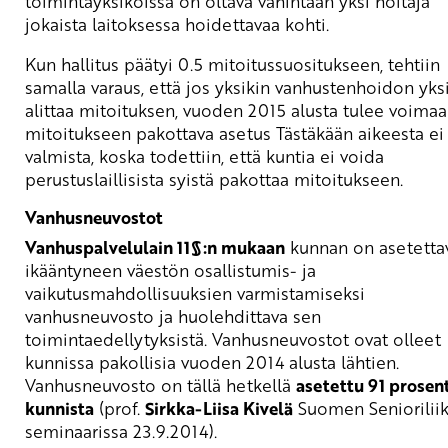
toimintayksiköissä on oltava vähintään yksi hoitaja
jokaista laitoksessa hoidettavaa kohti.
Kun hallitus päätyi 0.5 mitoitussuositukseen, tehtiin
samalla varaus, että jos yksikin vanhustenhoidon yks
alittaa mitoituksen, vuoden 2015 alusta tulee voima
mitoitukseen pakottava asetus Tästäkään aikeesta ei 
valmista, koska todettiin, että kuntia ei voida
perustuslaillisista syistä pakottaa mitoitukseen.
Vanhusneuvostot
Vanhuspalvelulain 11§:n mukaan
kunnan on asetetta
ikääntyneen väestön osallistumis- ja
vaikutusmahdollisuuksien varmistamiseksi
vanhusneuvosto ja huolehdittava sen
toimintaedellytyksistä. Vanhusneuvostot ovat olleet
kunnissa pakollisia vuoden 2014 alusta lähtien.
Vanhusneuvosto on tällä hetkellä
asetettu 91 prosen
kunnista
(prof.
Sirkka-Liisa Kivelä
Suomen Seniorilii
seminaarissa 23.9.2014).