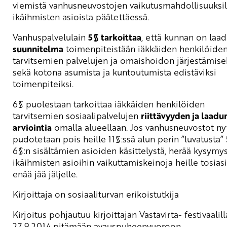
viemistä vanhusneuvostojen vaikutusmahdollisuuksil
ikäihmisten asioista päätettäessä.
Vanhuspalvelulain
5§ tarkoittaa
, että kunnan on laad
suunnitelma
toimenpiteistään iäkkäiden henkilöide
tarvitsemien palvelujen ja omaishoidon järjestämise
sekä kotona asumista ja kuntoutumista edistäviksi
toimenpiteiksi.
6§ puolestaan tarkoittaa iäkkäiden henkilöiden
tarvitsemien sosiaalipalvelujen
riittävyyden ja laadu
arviointia
omalla alueellaan. Jos vanhusneuvostot ny
pudotetaan pois heille 11§:ssä alun perin ”luvatusta” 5
6§:n sisältämien asioiden käsittelystä, herää kysymy
ikäihmisten asioihin vaikuttamiskeinoja heille tosias
enää jää jäljelle.
Kirjoittaja on sosiaaliturvan erikoistutkija
Kirjoitus pohjautuu kirjoittajan Vastavirta- festivaalill
27.9.2014 pitämään avauspuheenvuoroon.