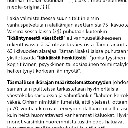
humaanimpaan suuntaan. ”;”,”class”:”media-element f
media-original”} }]]
Lakia valmisteltaessa suunniteltiin ensin
vanhuspalvelulain alaikärajan asettamista 75 ikävuot
Varsinaisessa laissa (3§) puhutaan kuitenkin
”
ikääntyneestä väestöstä
” eli vanhuuseläkkeeseen
oikeuttavassa iässä olevasta väestöstä. Tämä tarkoit
63 ikävuoden alarajaa. Tämän lisäksi laissa puhutaan 
yksilötasolla ”
Iäkkäästä henkilöstä
”, ”jonka fyysinen
kognitiivinen, psyykkinen tai sosiaalinen toimintaky
heikentynyt korkean iän myötä”.
Täsmällisen ikärajan määrittelemättömyyden
johdos
saman lain puitteissa tarkastellaan hyvin erilaisia
väestökokonaisuuksia ja vähintäänkin ”kahden kerro
väkeä. Onhan nimittäin ilmeistä, että yleisesti ottae
ja 70-vuotiaatkin ovat terveydentilaltaan toisella taso
kuin heitä huomattavasti vanhemmat ikäluokat. Hyvi
monet varsinkin nuoremmista tuskin edes haluavat