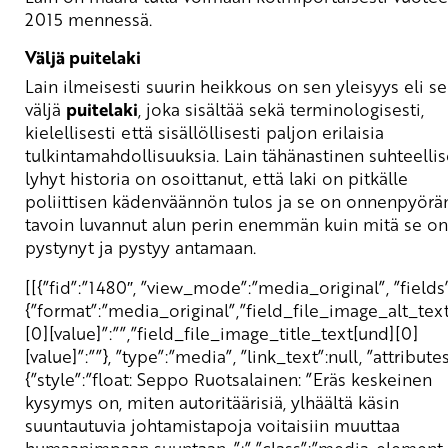
2015 mennessä.
Väljä puitelaki
Lain ilmeisesti suurin heikkous on sen yleisyys eli s
väljä
puitelaki
, joka sisältää sekä terminologisesti,
kielellisesti että sisällöllisesti paljon erilaisia
tulkintamahdollisuuksia. Lain tähänastinen suhteelli
lyhyt historia on osoittanut, että laki on pitkälle
poliittisen kädenväännön tulos ja se on onnenpyörä
tavoin luvannut alun perin enemmän kuin mitä se on
pystynyt ja pystyy antamaan.
[[{”fid”:”1480″, ”view_mode”:”media_original”, ”fields”
{”format”:”media_original”,”field_file_image_alt_tex
[0][value]”:””,”field_file_image_title_text[und][0]
[value]”:””}, ”type”:”media”, ”link_text”:null, ”attributes
{”style”:”float: Seppo Ruotsalainen: ”Eräs keskeinen
kysymys on, miten autoritäärisiä, ylhäältä käsin
suuntautuvia johtamistapoja voitaisiin muuttaa