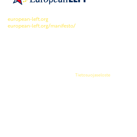
SKP on Euroopan Vasemmistopuolueen jäsen.
european-left.org
european-left.org/manifesto/
Copyright 2026 © SKP
|
Tietosuojaseloste