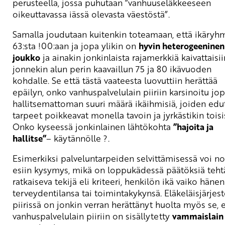
perusteella, jossa puhutaan ”vanhuuseläkkeeseen
oikeuttavassa iässä olevasta väestöstä”.
Samalla joudutaan kuitenkin toteamaan, että ikäryh
63:sta !00:aan ja jopa ylikin on
hyvin heterogeeninen
joukko
ja ainakin jonkinlaista rajamerkkiä kaivattaisii
jonnekin alun perin kaavaillun 75 ja 80 ikävuoden
kohdalle. Se että tästä vaateesta luovuttiin herättää
epäilyn, onko vanhuspalvelulain piiriin karsinoitu jo
hallitsemattoman suuri määrä ikäihmisiä, joiden edut
tarpeet poikkeavat monella tavoin ja jyrkästikin toisi
Onko kyseessä jonkinlainen lähtökohta
”hajoita ja
hallitse”
– käytännölle ?.
Esimerkiksi palveluntarpeiden selvittämisessä voi n
esiin kysymys, mikä on loppukädessä päätöksiä teht
ratkaiseva tekijä eli kriteeri, henkilön ikä vaiko hänen
terveydentilansa tai toimintakykynsä. Eläkeläisjärjes
piirissä on jonkin verran herättänyt huolta myös se, 
vanhuspalvelulain piiriin on sisällytetty
vammaislain