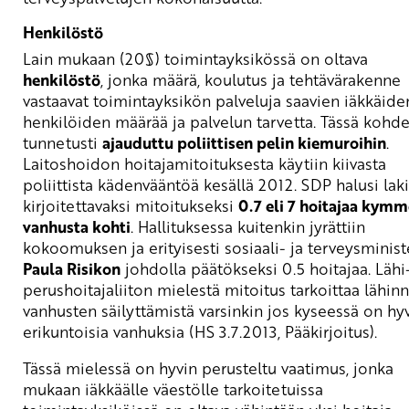
Henkilöstö
Lain mukaan (20§) toimintayksikössä on oltava
henkilöstö
, jonka määrä, koulutus ja tehtävärakenne
vastaavat toimintayksikön palveluja saavien iäkkäide
henkilöiden määrää ja palvelun tarvetta. Tässä kohd
tunnetusti
ajauduttu poliittisen pelin kiemuroihin
.
Laitoshoidon hoitajamitoituksesta käytiin kiivasta
poliittista kädenvääntöä kesällä 2012. SDP halusi laki
kirjoitettavaksi mitoitukseksi
0.7 eli 7 hoitajaa kym
vanhusta kohti
. Hallituksessa kuitenkin jyrättiin
kokoomuksen ja erityisesti sosiaali- ja terveysminist
Paula Risikon
johdolla päätökseksi 0.5 hoitajaa. Lähi-
perushoitajaliiton mielestä mitoitus tarkoittaa lähin
vanhusten säilyttämistä varsinkin jos kyseessä on hy
erikuntoisia vanhuksia (HS 3.7.2013, Pääkirjoitus).
Tässä mielessä on hyvin perusteltu vaatimus, jonka
mukaan iäkkäälle väestölle tarkoitetuissa