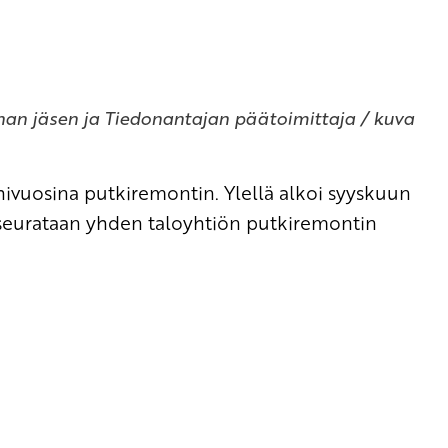
nan jäsen ja Tiedonantajan päätoimittaja / kuva
hivuosina putkiremontin. Ylellä alkoi syyskuun
sa seurataan yhden taloyhtiön putkiremontin