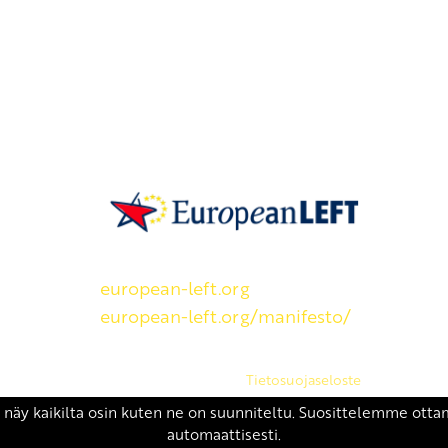
SKP on Euroopan Vasemmistopuolueen j
european-left.org
european-left.org/manifesto/
Copyright 2026 © SKP
|
Tietosuojaseloste