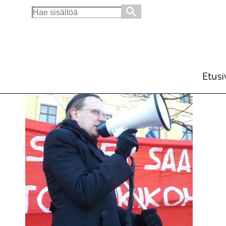
Search
for:
Putkiremonttia
Blogi
23.9.2014 - 10:05
Etusi