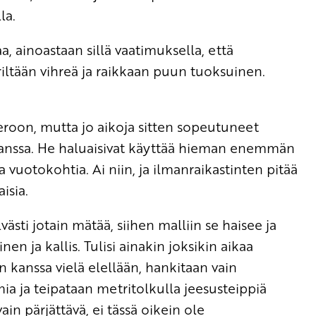
la.
 ainoastaan sillä vaatimuksella, että
iltään vihreä ja raikkaan puun tuoksuinen.
eroon, mutta jo aikoja sitten sopeutuneet
kanssa. He haluaisivat käyttää hieman enemmän
 vuotokohtia. Ai niin, ja ilmanraikastinten pitää
isia.
ästi jotain mätää, siihen malliin se haisee ja
nen ja kallis. Tulisi ainakin joksikin aikaa
kanssa vielä elellään, hankitaan vain
a ja teipataan metritolkulla jeesusteippiä
ain pärjättävä, ei tässä oikein ole