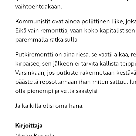
vaihtoehtoakaan.
Kommunistit ovat ainoa poliittinen liike, jok
Eikä vain remonttia, vaan koko kapitalistisen
paremmalla ratkaisulla.
Putkiremontti on aina riesa, se vaatii aikaa, r
kirpaisee, sen jälkeen ei tarvita kallista teip
Varsinkaan, jos putkisto rakennetaan kestäväl
päästetä repsottamaan ihan miten sattuu. Ilm
olla pienempi ja vettä säästyisi.
Ja kaikilla olisi oma hana.
Kirjoittaja
Marko Korvela