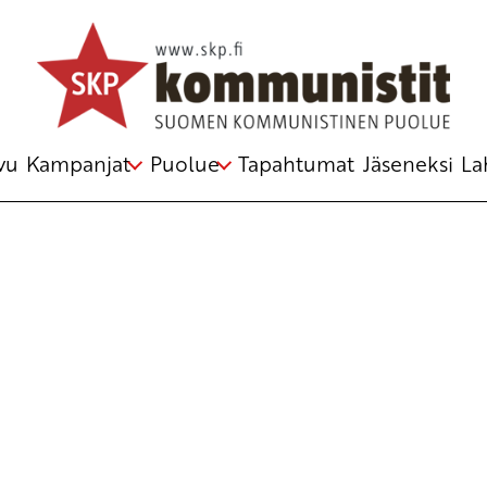
vu
Kampanjat
Puolue
Tapahtumat
Jäseneksi
La