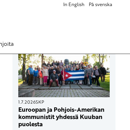
In English
På svenska
UUSIMMAT ARTIKKELIT
hjoita
1.7.2026
SKP
Euroopan ja Pohjois-Amerikan
kommunistit yhdessä Kuuban
puolesta