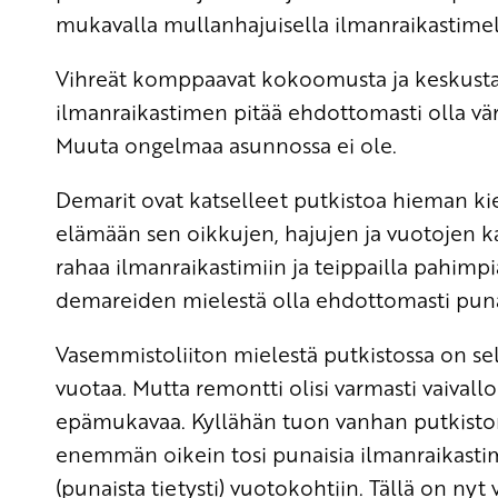
mukavalla mullanhajuisella ilmanraikastimel
Vihreät komppaavat kokoomusta ja keskustaa,
ilmanraikastimen pitää ehdottomasti olla vär
Muuta ongelmaa asunnossa ei ole.
Demarit ovat katselleet putkistoa hieman ki
elämään sen oikkujen, hajujen ja vuotojen 
rahaa ilmanraikastimiin ja teippailla pahimpia
demareiden mielestä olla ehdottomasti puna
Vasemmistoliiton mielestä putkistossa on selv
vuotaa. Mutta remontti olisi varmasti vaivalloi
epämukavaa. Kyllähän tuon vanhan putkiston 
enemmän oikein tosi punaisia ilmanraikastimi
(punaista tietysti) vuotokohtiin. Tällä on nyt v