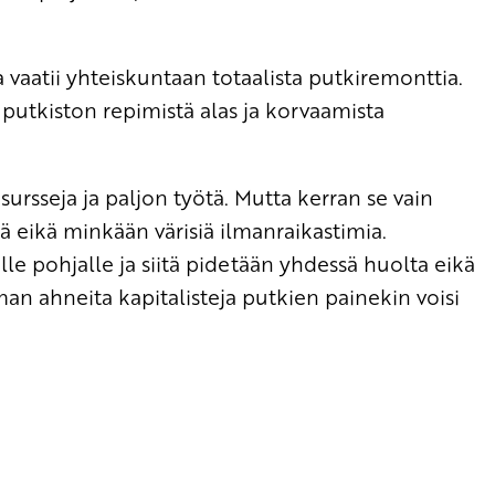
a vaatii yhteiskuntaan totaalista putkiremonttia.
 putkiston repimistä alas ja korvaamista
esursseja ja paljon työtä. Mutta kerran se vain
piä eikä minkään värisiä ilmanraikastimia.
le pohjalle ja siitä pidetään yhdessä huolta eikä
an ahneita kapitalisteja putkien painekin voisi