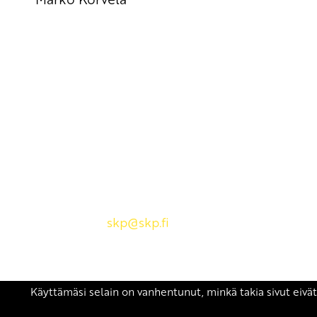
Yhteystiedot
SKP:n toimisto
Osoite: Viljatie 4 B 3. kerros, 00700 Helsinki
Puh: 045 7834 1346
Sähköposti:
skp
@skp.fi