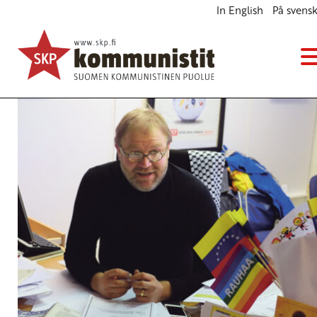
In English
På svens
Presidentin puhe voimistaa viholliskuvaa
Blogi
1.1.2015 - 14:24