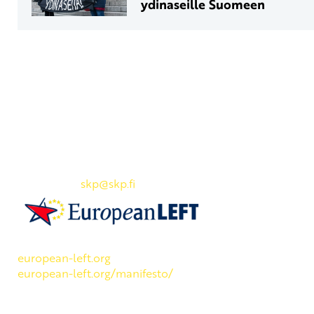
ydinaseille Suomeen
Yhteystiedot
SKP:n toimisto
Osoite: Viljatie 4 B 3. kerros, 00700 Helsinki
Puh: 045 7834 1346
Sähköposti:
skp
@skp.fi
SKP on Euroopan Vasemmistopuolueen jäsen.
european-left.org
european-left.org/manifesto/