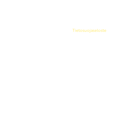
Copyright 2026 © SKP
|
Tietosuojaseloste