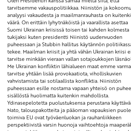
Olen Presidentin kanssa samaa mieltä siitä, että
tarvitsemme vakauspolitiikkaa. Niinistön ja kokoom
analyysi vakaudesta ja maailmanrauhasta on kuitenk
väärä. On erittäin lyhytnäköistä ja vaarallista asettaa
Suomi Ukrainan kriisissä toisen tai kahden kolmesta
tukijaksi kuten presidentti Niinistö uudenvuoden
puheessaan ja Stubbin hallitus käytännön politiikass
tekee.
Maailman kriisit ja yhtä vähän Ukrainan kriisi e
tarvitse minkään vieraan vallan sotajoukkojen läsnäo
Me Ukrainan konfliktin lähialueen maat emme varma
tarvitse yhtään lisää provokaatiota, viholliskuvien
vahvistamista tai sotilaallista konfliktia. Niinistön
puheessaan esille nostama vapaan yhteisö on puhe
sisällöstä huolimatta kuitenkin mahdollista.
Ydinasepelotetta puolustuksensa perustana käyttävä
Nato, talouspakotteita ja pääoman vapauksien puole
toimiva EU ovat työväenluokan ja rauhanliikkeen
perspektiivistä varsin huonoja vaihtoehtoja maaperäk