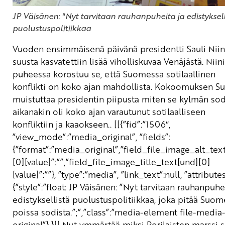
JP Väisänen: "Nyt tarvitaan rauhanpuheita ja edistyksell
puolustuspolitiikkaa
Vuoden ensimmäisenä päivänä presidentti Sauli Niin
suusta kasvatettiin lisää viholliskuvaa Venäjästä.
Niin
puheessa korostuu se, että Suomessa sotilaallinen
konflikti on koko ajan mahdollista. Kokoomuksen S
muistuttaa presidentin piipusta miten se kylmän so
aikanakin oli koko ajan varautunut sotilaalliseen
konfliktiin ja kaaokseen..
[[{”fid”:”1506″,
”view_mode”:”media_original”, ”fields”:
{”format”:”media_original”,”field_file_image_alt_tex
[0][value]”:””,”field_file_image_title_text[und][0]
[value]”:””}, ”type”:”media”, ”link_text”:null, ”attributes
{”style”:”float: JP Väisänen: ”Nyt tarvitaan rauhanpuhe
edistyksellistä puolustuspolitiikkaa, joka pitää Suo
poissa sodista.”;”,”class”:”media-element file-media
original”} }]]
Nyt ymmärtää miksi Porilaisten marssi s