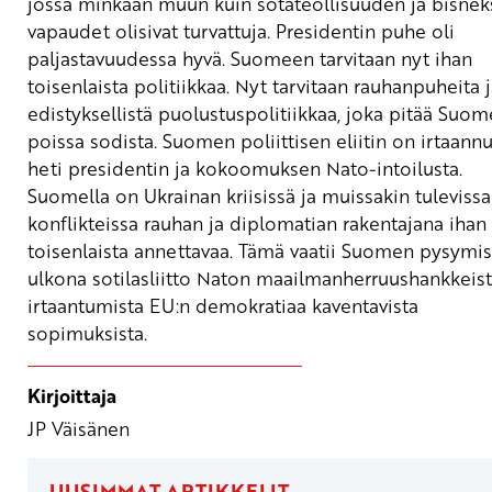
jossa minkään muun kuin sotateollisuuden ja bisne
vapaudet olisivat turvattuja.
Presidentin puhe oli
paljastavuudessa hyvä. Suomeen tarvitaan nyt ihan
toisenlaista politiikkaa. Nyt tarvitaan rauhanpuheita 
edistyksellistä puolustuspolitiikkaa, joka pitää Suo
poissa sodista. Suomen poliittisen eliitin on irtaannu
heti presidentin ja kokoomuksen Nato-intoilusta.
Suomella on Ukrainan kriisissä ja muissakin tulevissa
konflikteissa rauhan ja diplomatian rakentajana ihan
toisenlaista annettavaa. Tämä vaatii Suomen pysymis
ulkona sotilasliitto Naton maailmanherruushankkeist
irtaantumista EU:n demokratiaa kaventavista
sopimuksista.
Kirjoittaja
JP Väisänen
UUSIMMAT ARTIKKELIT