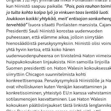
kun Niinistö saapuu paikalle.
”Pois, pois rauhan toimi
jo tulta kohta kalpa lyö
ja vinkuen taas lentää luoti.
Joukkoon kaikki yhtykää,
meit’ entisajan sankarhen
tervehtää”
(suora sitaatti Porilaisten marssista. Cajan
Presidentti Sauli Niinistö korostaa uudenvuoden
puheessaan, että elämme aikaa, jolloin siirrytään
hienosäädöistä peruskysymyksiin. Niinistö olisi voin
yhtä hyvin kertoa, että koko hänen
uudenvuodenpuheensa on tiivistelmä Naton viimeis
huippukokouksen linjauksista. Niin samoilla linjoilla
Suomen presidentti on. Naton Walesin kokouksessa
siirryttiin Chicagon suunnitelmista kohti
konkreettisempaa. Peruskysymyksiä Niinistölle ja Na
ovat viholliskuvien kuten Venäjän kasvattaminen ja
konkretisoiminen, yhteistyö EU:n kanssa vahvistamin
sotilasmenojen kasvattaminen.
Lue Naton Walesin
kokouksen päätöslinjaukset tästä linkistä (englanniks