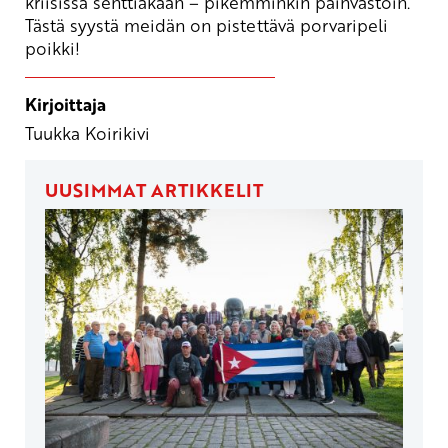
kriisissä senttiäkään – pikemminkin päinvastoin.
Tästä syystä meidän on pistettävä porvaripeli
poikki!
Kirjoittaja
Tuukka Koirikivi
UUSIMMAT ARTIKKELIT