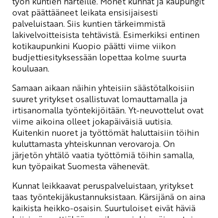
työn kuntien harteille. Monet kunnat ja kaupungit
ovat päättääneet leikata ensisijaisesti
palveluistaan. Siis kuntien tärkeimmistä
lakivelvoitteisista tehtävistä. Esimerkiksi entinen
kotikaupunkini Kuopio päätti viime viikon
budjettiesityksessään lopettaa kolme suurta
kouluaan.
Samaan aikaan näihin yhteisiin säästötalkoisiin
suuret yritykset osallistuvat lomauttamalla ja
irtisanomalla työntekijöitään. Yt-neuvottelut ovat
viime aikoina olleet jokapäiväisiä uutisia.
Kuitenkin nuoret ja työttömät haluttaisiin töihin
kuluttamasta yhteiskunnan verovaroja. On
järjetön yhtälö vaatia työttömiä töihin samalla,
kun työpaikat Suomesta vähenevät.
Kunnat leikkaavat peruspalveluistaan, yritykset
taas työntekijäkustannuksistaan. Kärsijänä on aina
kaikista heikko-osaisin. Suurtuloiset eivät häviä