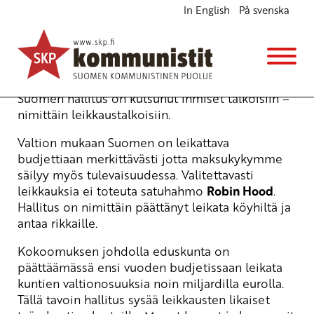
In English
På svenska
Porvaripeli poikki!
Blogi
17.10.2013 - 22:09
Suomen hallitus on kutsunut ihmiset talkoisiin –
nimittäin leikkaustalkoisiin.
Valtion mukaan Suomen on leikattava
budjettiaan merkittävästi jotta maksukykymme
säilyy myös tulevaisuudessa. Valitettavasti
leikkauksia ei toteuta satuhahmo
Robin Hood
.
Hallitus on nimittäin päättänyt leikata köyhiltä ja
antaa rikkaille.
Kokoomuksen johdolla eduskunta on
päättäämässä ensi vuoden budjetissaan leikata
kuntien valtionosuuksia noin miljardilla eurolla.
Tällä tavoin hallitus sysää leikkausten likaiset