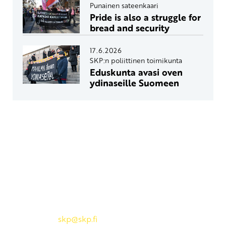
Punainen sateenkaari
Pride is also a struggle for
bread and security
17.6.2026
SKP:n poliittinen toimikunta
Eduskunta avasi oven
ydinaseille Suomeen
Yhteystiedot
SKP:n toimisto
Osoite: Viljatie 4 B 3. kerros, 00700 Helsinki
Puh: 045 7834 1346
Sähköposti:
skp
@skp.fi