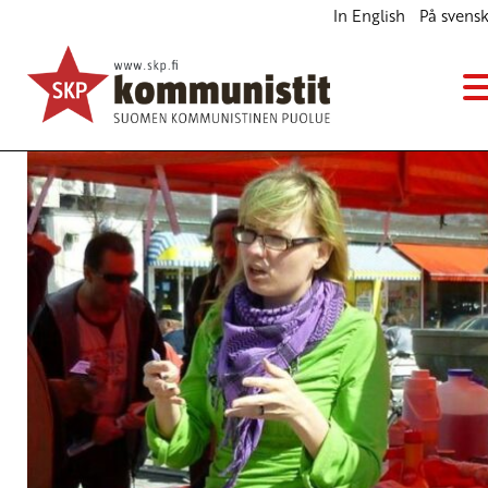
In English
På svens
Pohdintaa eläkeiästä
Blogi
1.10.2014 - 9:11