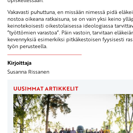
opiskellessaan.
Vakavasti puhuttuna, en missään nimessä pidä eläke
nostoa oikeana ratkaisuna, se on vain yksi keino yllä
keinotekoisesti oikestolaisessa ideologiassa tarvitta
”työttömien varastoa”. Päin vastoin, tarvitaan eläkeiä
kevennyksiä esimerkiksi pitkäkestoisen fyysisesti ra
työn perusteella.
Kirjoittaja
Susanna Rissanen
UUSIMMAT ARTIKKELIT