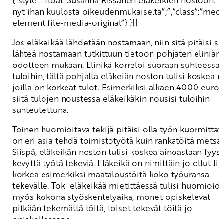
{”style”:”float: Susanna Rissanen eläkeikien nostoon:”
nyt ihan kuulosta oikeudenmukaiselta”;”,”class”:”me
element file-media-original”} }]]
Jos eläkeikää lähdetään nostamaan, niin sitä pitäisi s
lähteä nostamaan tutkittuun tietoon pohjaten eliniä
odotteen mukaan. Elinikä korreloi suoraan suhteess
tuloihin, tältä pohjalta eläkeiän noston tulisi koskea n
joilla on korkeat tulot. Esimerkiksi alkaen 4000 euroa
siitä tulojen noustessa eläkeikäkin nousisi tuloihin
suhteutettuna.
Toinen huomioitava tekijä pitäisi olla työn kuormitta
on eri asia tehdä toimistotyötä kuin rankatöitä mets
Siispä, eläkeikän noston tulisi koskea ainoastaan fyys
kevyttä työtä tekeviä. Eläkeikä on nimittäin jo ollut li
korkea esimerkiksi maataloustöitä koko työuransa
tekevälle. Toki eläkeikää mietittäessä tulisi huomioi
myös kokonaistyöskentelyaika, monet opiskelevat
pitkään tekemättä töitä, toiset tekevät töitä jo