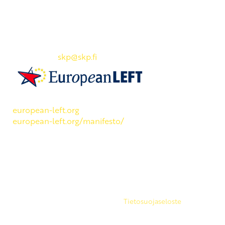
Yhteystiedot
SKP:n toimisto
Osoite: Viljatie 4 B 3. kerros, 00700 Helsinki
Puh: 045 7834 1346
Sähköposti:
skp
@skp.fi
SKP on Euroopan Vasemmistopuolueen jäsen.
european-left.org
european-left.org/manifesto/
Copyright 2026 © SKP
|
Tietosuojaseloste