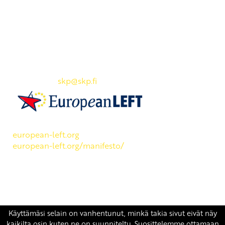
Yhteystiedot
SKP:n toimisto
Osoite: Viljatie 4 B 3. kerros, 00700 Helsinki
Puh: 045 7834 1346
Sähköposti:
skp
@skp.fi
SKP on Euroopan Vasemmistopuolueen jäsen.
european-left.org
european-left.org/manifesto/