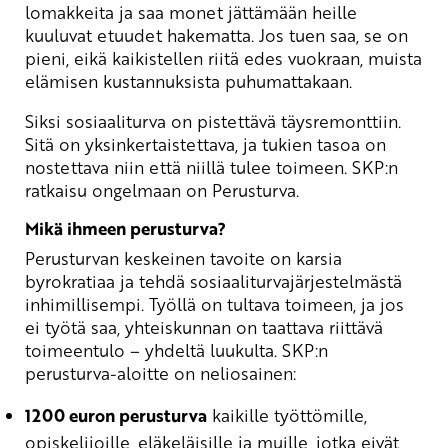
lomakkeita ja saa monet jättämään heille
kuuluvat etuudet hakematta. Jos tuen saa, se on
pieni, eikä kaikistellen riitä edes vuokraan, muista
elämisen kustannuksista puhumattakaan.
Siksi sosiaaliturva on pistettävä täysremonttiin.
Sitä on yksinkertaistettava, ja tukien tasoa on
nostettava niin että niillä tulee toimeen. SKP:n
ratkaisu ongelmaan on Perusturva.
Mikä ihmeen perusturva?
Perusturvan keskeinen tavoite on karsia
byrokratiaa ja tehdä sosiaaliturvajärjestelmästä
inhimillisempi. Työllä on tultava toimeen, ja jos
ei työtä saa, yhteiskunnan on taattava riittävä
toimeentulo – yhdeltä luukulta. SKP:n
perusturva-aloitte on neliosainen:
1200 euron perusturva
kaikille työttömille,
opiskelijoille, eläkeläisille ja muille, jotka eivät