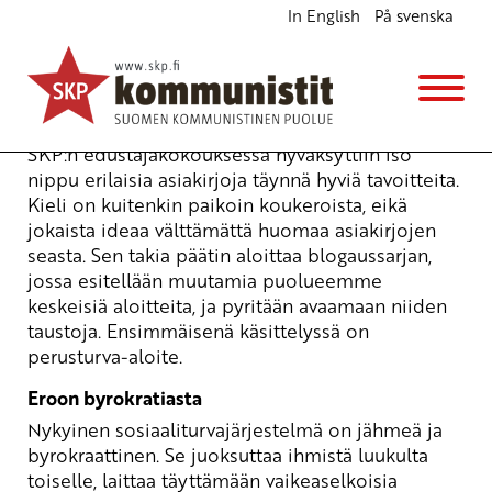
In English
På svenska
Perusturva-aloite syyniin
Blogi
13.8.2013 - 16:38
SKP:n edustajakokouksessa hyväksyttiin iso
nippu erilaisia asiakirjoja täynnä hyviä tavoitteita.
Kieli on kuitenkin paikoin koukeroista, eikä
jokaista ideaa välttämättä huomaa asiakirjojen
seasta. Sen takia päätin aloittaa blogaussarjan,
jossa esitellään muutamia puolueemme
keskeisiä aloitteita, ja pyritään avaamaan niiden
taustoja. Ensimmäisenä käsittelyssä on
perusturva-aloite.
Eroon byrokratiasta
Nykyinen sosiaaliturvajärjestelmä on jähmeä ja
byrokraattinen. Se juoksuttaa ihmistä luukulta
toiselle, laittaa täyttämään vaikeaselkoisia