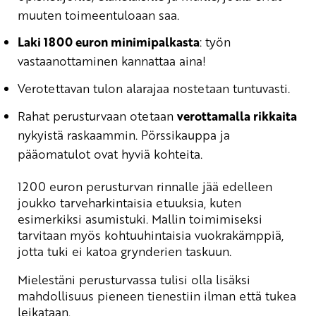
muuten toimeentuloaan saa.
Laki 1800 euron minimipalkasta
: työn
vastaanottaminen kannattaa aina!
Verotettavan tulon alarajaa nostetaan tuntuvasti.
Rahat perusturvaan otetaan
verottamalla rikkaita
nykyistä raskaammin. Pörssikauppa ja
pääomatulot ovat hyviä kohteita.
1200 euron perusturvan rinnalle jää edelleen
joukko tarveharkintaisia etuuksia, kuten
esimerkiksi asumistuki. Mallin toimimiseksi
tarvitaan myös kohtuuhintaisia vuokrakämppiä,
jotta tuki ei katoa grynderien taskuun.
Mielestäni perusturvassa tulisi olla lisäksi
mahdollisuus pieneen tienestiin ilman että tukea
leikataan.