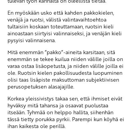
tulevan työn kannalta on oleellista tietää.
En myöskään usko että kahden pakkokielen,
venäjä ja ruotsi, välistä valintavaihtoehtoa
tultaisiin koskaan toteuttamaan, ruotsin kieli
ainoastaan siirtyisi valinnaiseksi, ja venäjän kieli
pysyisi valinnaisena.
Mitä enemmän ”pakko”-aineita karsitaan, sitä
enemmän se tekee kuilua niiden välille joilla on
varaa ostaa lisäopetusta, ja niiden välille joilla ei
ole. Ruotsin kielen pakollisuudesta luopuminen
olisi taas lisäpiste maksuttoman subjektiivisen
perusopetuksen alasajajille.
Korkea yleissivistys takaa sen, että ihmiset eivät
hyväksy mitä tahansa ja osaavat puolustaa
itseään. Tyhmää on helppo hallita, siihenhän
tässä tietty porukka pyrkii. Parempi kun köyhä ei
ihan kaikesta ole perillä.