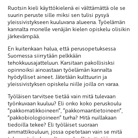
Ruotsin kieli käyttökielenä ei välttämättä ole se
suurin peruste sille miksi sen tulisi pysyä
yleissivistykseen kuuluvana alueena. Työelämän
kannalta monelle venäjän kielen opiskelu olisikin
järkevämpää.
En kuitenkaan halua, että perusopetuksessa
Suomessa siirrytään pelkkään
tehokkuusajatteluun. Karsitaan pakollisisksi
opinnoiksi ainoastaan työelämän kannalta
hyödylliset aineet. Jätetään kulttuurin ja
yleissivistyksen opiskelu niille joilla on varaa.
Työläisen tarvitsee tietää vain mitä tulevaan
työnkuvaan kuuluu? Eli onko koko peruskoulu
”pakkomatikkoineen”, ”pakkomaantietoineen”,
”pakkobiologioineen” turha? Mitä nuillakaan
tiedoilla tekee? Eli työläiset suoraan
ammattikouluun, jossa opetetaan vain se mitä