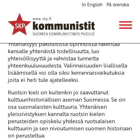
In English
På svenska
”Pakko”- aineista ja lisäopetuksesta
Blogi
24.1.2014 - 13:27
Yhtenäisyys pakollisissa opinnoissa rakentaa
kansalle yhtenäistä todellisuutta, luo
yhteisöllisyyttä ja vahvistaa tunnetta
yhteenkuuluvuudesta. Valinnaisuuden liiallisella
lisäämisellä voi olla siksi kerrannaisvaikutuksia
joita ei heti tule ajatelleeksi.
Ruotsin kieli on kuitenkin jo saavuttanut
kulttuurihistoriallisen aseman Suomessa. Se on
osa suomalaisten kulttuuria. Yhtenäisen
yleissivistyksen kannalta ruotsin kielen
perusteiden opiskelu yhdessä ruotsalaisen
kulttuurin ja sen nivoutumisen suomen historiaan
on perusteltua.