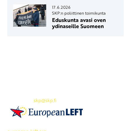
17.6.2026
SKP:n poliittinen toimikunta
Eduskunta avasi oven
ydinaseille Suomeen
Yhteystiedot
SKP:n toimisto
Osoite: Viljatie 4 B 3. kerros, 00700 Helsinki
Puh: 045 7834 1346
Sähköposti:
skp
@skp.fi
SKP on Euroopan Vasemmistopuolueen jäsen.