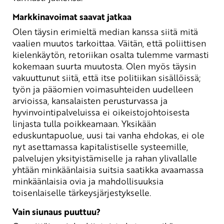
Markkinavoimat saavat jatkaa
Olen täysin erimieltä median kanssa siitä mitä
vaalien muutos tarkoittaa. Väitän, että poliittisen
kielenkäytön, retoriikan osalta tulemme varmasti
kokemaan suurta muutosta. Olen myös täysin
vakuuttunut siitä, että itse politiikan sisällöissä;
työn ja pääomien voimasuhteiden uudelleen
arvioissa, kansalaisten perusturvassa ja
hyvinvointipalveluissa ei oikeistojohtoisesta
linjasta tulla poikkeamaan. Yksikään
eduskuntapuolue, uusi tai vanha ehdokas, ei ole
nyt asettamassa kapitalistiselle systeemille,
palvelujen yksityistämiselle ja rahan ylivallalle
yhtään minkäänlaisia suitsia saatikka avaamassa
minkäänlaisia ovia ja mahdollisuuksia
toisenlaiselle tärkeysjärjestykselle.
Vain siunaus puuttuu?