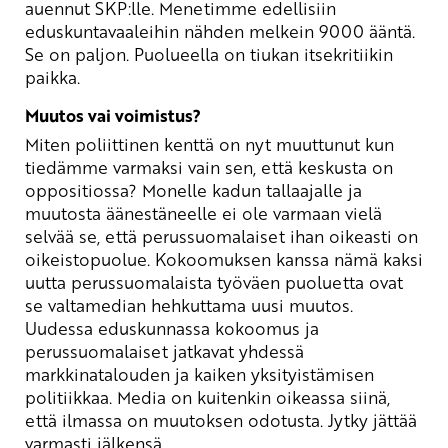
auennut SKP:lle. Menetimme edellisiin
eduskuntavaaleihin nähden melkein 9000 ääntä.
Se on paljon. Puolueella on tiukan itsekritiikin
paikka.
Muutos vai voimistus?
Miten poliittinen kenttä on nyt muuttunut kun
tiedämme varmaksi vain sen, että keskusta on
oppositiossa? Monelle kadun tallaajalle ja
muutosta äänestäneelle ei ole varmaan vielä
selvää se, että perussuomalaiset ihan oikeasti on
oikeistopuolue. Kokoomuksen kanssa nämä kaksi
uutta perussuomalaista työväen puoluetta ovat
se valtamedian hehkuttama uusi muutos.
Uudessa eduskunnassa kokoomus ja
perussuomalaiset jatkavat yhdessä
markkinatalouden ja kaiken yksityistämisen
politiikkaa. Media on kuitenkin oikeassa siinä,
että ilmassa on muutoksen odotusta. Jytky jättää
varmasti jälkensä.