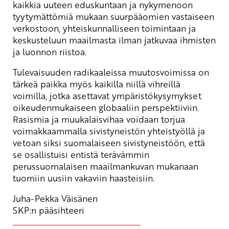
kaikkia uuteen eduskuntaan ja nykymenoon
tyytymättömiä mukaan suurpääomien vastaiseen
verkostoon, yhteiskunnalliseen toimintaan ja
keskusteluun maailmasta ilman jatkuvaa ihmisten
ja luonnon riistoa.
Tulevaisuuden radikaaleissa muutosvoimissa on
tärkeä paikka myös kaikilla niillä vihreillä
voimilla, jotka asettavat ympäristökysymykset
oikeudenmukaiseen globaaliin perspektiiviin.
Rasismia ja muukalaisvihaa voidaan torjua
voimakkaammalla sivistyneistön yhteistyöllä ja
vetoan siksi suomalaiseen sivistyneistöön, että
se osallistuisi entistä terävämmin
perussuomalaisen maailmankuvan mukanaan
tuomiin uusiin vakaviin haasteisiin.
Juha-Pekka Väisänen
SKP:n pääsihteeri