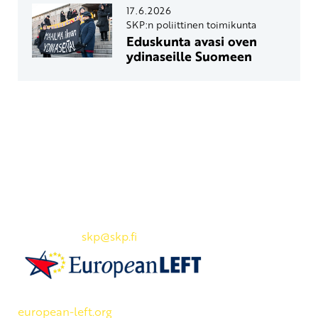
17.6.2026
SKP:n poliittinen toimikunta
Eduskunta avasi oven
ydinaseille Suomeen
Yhteystiedot
SKP:n toimisto
Osoite: Viljatie 4 B 3. kerros, 00700 Helsinki
Puh: 045 7834 1346
Sähköposti:
skp
@skp.fi
SKP on Euroopan Vasemmistopuolueen jäsen.
european-left.org