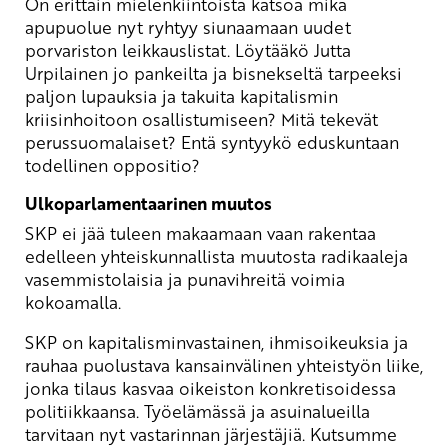
On erittäin mielenkiintoista katsoa mikä
apupuolue nyt ryhtyy siunaamaan uudet
porvariston leikkauslistat. Löytääkö Jutta
Urpilainen jo pankeilta ja bisnekseltä tarpeeksi
paljon lupauksia ja takuita kapitalismin
kriisinhoitoon osallistumiseen? Mitä tekevät
perussuomalaiset? Entä syntyykö eduskuntaan
todellinen oppositio?
Ulkoparlamentaarinen muutos
SKP ei jää tuleen makaamaan vaan rakentaa
edelleen yhteiskunnallista muutosta radikaaleja
vasemmistolaisia ja punavihreitä voimia
kokoamalla.
SKP on kapitalisminvastainen, ihmisoikeuksia ja
rauhaa puolustava kansainvälinen yhteistyön liike,
jonka tilaus kasvaa oikeiston konkretisoidessa
politiikkaansa. Työelämässä ja asuinalueilla
tarvitaan nyt vastarinnan järjestäjiä. Kutsumme