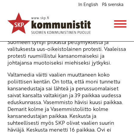
In English
På svenska
Oikeutta ei jytkyjä!
Blogi
19.4.2011 - 19:58
Suomeen syntyi pitkästä pettymyksestä ja
valituksesta uus-oikeistolainen protesti. Vaaleissa
protesti ruumiillistui kansanomaiseksi ja
johtajansa muotoiseksi miehiseksi jytkyksi.
Valtamedia väitti vaalien muuttaneen koko
poliittisen kentän. On totta, että moni tunnettu
kansanedustaja sai lähteä ja perussuomalaiset
saivat kansalta valtakirjan ja 39 paikkaa uudessa
eduskunnassa. Vasemmisto hävisi kuusi paikkaa.
Demarit kolme ja Vasemmistoliitto kolme
kansanedustajan paikkaa. Keskusta ja
suhteellisesti myös SKP olivat vaalien suurin
häviäjä. Keskusta menetti 16 paikkaa. Ovi ei