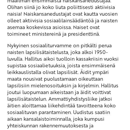
maailman ensimmäistä naiskansanedustajaa.
Olihan siinä jo koko liuta poliittisesti aktiivisia
naisia! Naiskansanedustajat ovat kautta vuosien
olleet aktiivisia sosiaalilainsäädäntöä ja naisten
asemaa koskevissa asioissa. Naiset ovat
toimineet ministereinä ja presidenttinä.
Nykyinen sosiaaliturvamme on pitkälti perua
naisten lapsilisätaistelusta, joka alkoi 1950-
luvulla. Hallitus aikoi tuolloin kassakriisin vuoksi
supistaa sosiaalietuuksia, joista ensimmäisenä
leikkauslistalla olivat lapsilisät. Äidit ympäri
maata nousivat puolustamaan oikeuttaan
lapsilisiin mielenosoituksin ja kirjelmin. Hallitus
joutui luopumaan aikeistaan ja äidit voittivat
lapsilisätaistelun. Ammattiyhdistysliike jatkoi
äitien aloittamaa liikehdintää tavoitteena koko
sosiaalituvan parantaminen. Uudistus saatiin
aikaan kansalaistoiminnalla, joka kumpusi
yhteiskunnan rakennemuutoksesta ja