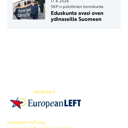
17.6.2026
SKP:n poliittinen toimikunta
Eduskunta avasi oven
ydinaseille Suomeen
Yhteystiedot
SKP:n toimisto
Osoite: Viljatie 4 B 3. kerros, 00700 Helsinki
Puh: 045 7834 1346
Sähköposti:
skp
@skp.fi
SKP on Euroopan Vasemmistopuolueen jäsen.
european-left.org