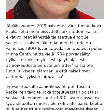
Tänään vuoden 2015 naistenpäivänä tuntuu kovin
kaukaiselta menneisyydeltä aika, jolloin naiset
eivät voineet äänestää tai asettua ehdolle
vaaleissa. Naisten äänioikeuden historia on
vaiheikas, 1800-luvun lopulla sen puolesta puhui
Minna Canth. Mutta vielä 1904 porvarisääty
hylkäsi esityksen yleisestä ja yhtäläisestä
äänioikeudesta perustellen, ettei ”naista ole
luotu julkiseen elämään ja että naiset ovat
äärimmäisyyksiin taipuvaisia”.
Työväenluokalle äänioikeus oli poliittisesti
keskeinen tavoite, joka toteutuessaan poistaisi
sosiaalista eriarvoisuutta. 1900-luvun alussa osa
työväenluokan miehistäkin oli vailla äänioikeutta,
sillä se perustui suurelta osin maaomistukseen.