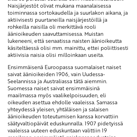
Naisjärjestöt olivat mukana maanalaisessa
toiminnassa sortokaudella ja suurlakon aikana, ja
aktiivisesti puurtaneilla naisjärjestöillä ja
rohkeilla naisilla oli merkittävä rooli
äänioikeuden saavuttamisessa. Muistan
lukeneeni, että senaatissa naisten äänioikeutta
käsiteltäessä olisi mm. mainittu, ettei poliittisesti
aktiivisia naisia olisi milloinkaan useita.
Ensimmäisenä Euroopassa suomalaiset naiset
saivat äänioikeiden 1906, vain Uudessa-
Seelannissa ja Australiassa tätä aiemmin.
Suomessa naiset saivat ensimmäisinä
maailmassa myös vaalikelpoisuuden, eli
oikeuden asettua ehdolle vaaleissa. Samassa
yhteydessä yleisen, yhtäläisen ja salaisen
äänioikeuden toteutumisen kanssa korvattiin
säätyvaltiopäivät eduskunnalla. 1907 pidetyissä
vaaleissa uuteen eduskuntaan valittiin 19