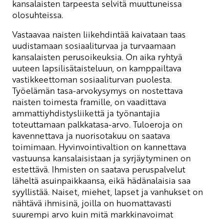
kansalaisten tarpeesta selvitä muuttuneissa
olosuhteissa.
Vastaavaa naisten liikehdintää kaivataan taas
uudistamaan sosiaaliturvaa ja turvaamaan
kansalaisten perusoikeuksia. On aika ryhtyä
uuteen lapsilisätaisteluun, on kamppailtava
vastikkeettoman sosiaaliturvan puolesta.
Työelämän tasa-arvokysymys on nostettava
naisten toimesta framille, on vaadittava
ammattiyhdistysliikettä ja työnantajia
toteuttamaan palkkatasa-arvo. Tuloeroja on
kavennettava ja nuorisotakuu on saatava
toimimaan. Hyvinvointivaltion on kannettava
vastuunsa kansalaisistaan ja syrjäytyminen on
estettävä. Ihmisten on saatava peruspalvelut
läheltä asuinpaikkaansa, eikä hädänalaisia saa
syyllistää. Naiset, miehet, lapset ja vanhukset on
nähtävä ihmisinä, joilla on huomattavasti
suurempi arvo kuin mitä markkinavoimat