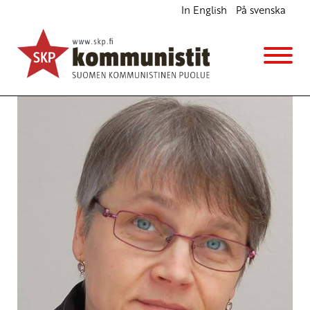
In English
På svenska
Nyt tarvitaan naisasialiikettä
Blogi
12.3.2015 - 9:36