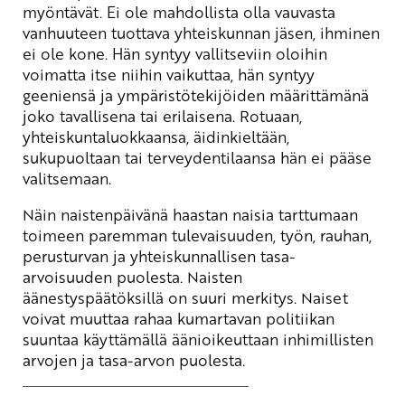
myöntävät. Ei ole mahdollista olla vauvasta
vanhuuteen tuottava yhteiskunnan jäsen, ihminen
ei ole kone. Hän syntyy vallitseviin oloihin
voimatta itse niihin vaikuttaa, hän syntyy
geeniensä ja ympäristötekijöiden määrittämänä
joko tavallisena tai erilaisena. Rotuaan,
yhteiskuntaluokkaansa, äidinkieltään,
sukupuoltaan tai terveydentilaansa hän ei pääse
valitsemaan.
Näin naistenpäivänä haastan naisia tarttumaan
toimeen paremman tulevaisuuden, työn, rauhan,
perusturvan ja yhteiskunnallisen tasa-
arvoisuuden puolesta. Naisten
äänestyspäätöksillä on suuri merkitys. Naiset
voivat muuttaa rahaa kumartavan politiikan
suuntaa käyttämällä äänioikeuttaan inhimillisten
arvojen ja tasa-arvon puolesta.