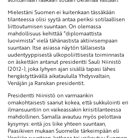
Mielestäni Suomen ei kuitenkaan tässäkään
tilanteessa olisi syytä antaa periksi sotilaallisen
liittoutumisen suuntaan. On olemassa
mahdollisuus kehittää ”diplomaattista
luovimista” vielä tähänastista aktiivisempaan
suuntaan. Itse asiassa näytön tällaisesta
uudentyyppisestä ulkopoliittisesta toiminnasta
on äskettäin antanut presidentti Sauli Niinistö
(2012-), joka lyhyen ajan sisällä tapasi lähes
hengästyttävällä aikataululla Yhdysvaltain,
Venäjän ja Ranskan presidentit.
Presidentti Niinistö on varmaankin
omakohtaisesti saanut kokea, että sukkulointi eri
ilmansuuntiin on vaikeassakin kriisitilanteessa
mahdollinen. Samalla avautuu myös pelottava
kysymys: entä jos liike yhteen suuntaan,
Paasikiven mukaan Suomelle tärkeimpään eli
Venäjän suuntaan, katkeaa tai vaikeutuu Suomen