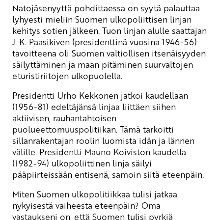
Natojäsenyyttä pohdittaessa on syytä palauttaa
lyhyesti mieliin Suomen ulkopoliittisen linjan
kehitys sotien jälkeen. Tuon linjan alulle saattajan
J. K. Paasikiven (presidenttinä vuosina 1946-56)
tavoitteena oli Suomen valtiollisen itsenäisyyden
säilyttäminen ja maan pitäminen suurvaltojen
eturistiriitojen ulkopuolella.
Presidentti Urho Kekkonen jatkoi kaudellaan
(1956-81) edeltäjänsä linjaa liittäen siihen
aktiivisen, rauhantahtoisen
puolueettomuuspolitiikan. Tämä tarkoitti
sillanrakentajan roolin luomista idän ja lännen
välille. Presidentti Mauno Koiviston kaudella
(1982-94) ulkopoliittinen linja säilyi
pääpiirteissään entisenä, samoin siitä eteenpäin.
Miten Suomen ulkopolitiikkaa tulisi jatkaa
nykyisestä vaiheesta eteenpäin? Oma
vastaukseni on, että Suomen tulisi pyrkiä