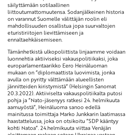
säilyttämään sotilaallinen
liittoutumattomuutensa. Sodanjälkeinen historia
on varannut Suomelle välittäjän roolin eli
mahdollisuuden osallistua jopa suurvaltojen
eturistiriitojen lievittämiseen ja
ennaltaehkäisemiseen.
Tämänhetkistä ulkopoliittista linjaamme voidaan
luonnehtia aktiiviseksi vakauspolitiikaksi, joka
europarlamentaarikko Eero Heinäluoman
mukaan on ”diplomaattista luovimista, jonka
avulla on pyritty välttämään alueellisten
jännitteiden kiristymistä” (Helsingin Sanomat
20.3.2022). Aktiiviselta vakauspolitiikalta putosi
pohja ja ”Nato-jäsenyys ratkesi 24. helmikuuta
aamuyöstä”, Heinäluoma sanoo edellä
mainitussa toimittaja Marko Junkkarin laatimassa
haastattelussa, joka on otsikoitu ”SDP kääntyy
kohti Natoa”. 24.helmikuuta viittaa Venäjän
aloittamaan raakaan sotaan Ukrainaa vastaan.