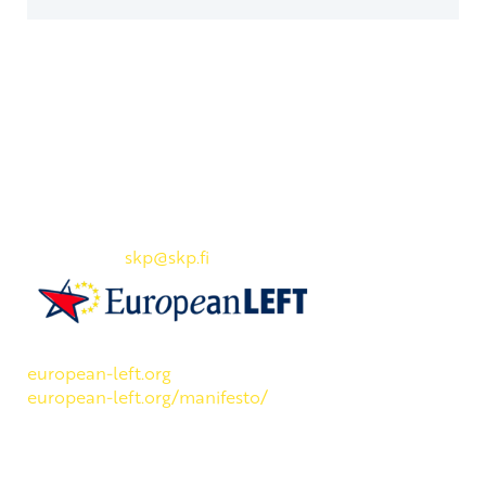
Yhteystiedot
SKP:n toimisto
Osoite: Viljatie 4 B 3. kerros, 00700 Helsinki
Puh: 045 7834 1346
Sähköposti:
skp
@skp.fi
SKP on Euroopan Vasemmistopuolueen jäsen.
european-left.org
european-left.org/manifesto/