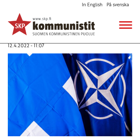
In English
På svenska
Natojäsenyys ei ole ratkaisu
Blogi
Avainsanat:
liitoutumattomuus
,
Mauno Koivisto
,
nato
,
Sauli Niinistö
,
Urho Kekkonen
,
Venäjä
12.4.2022 - 11:07