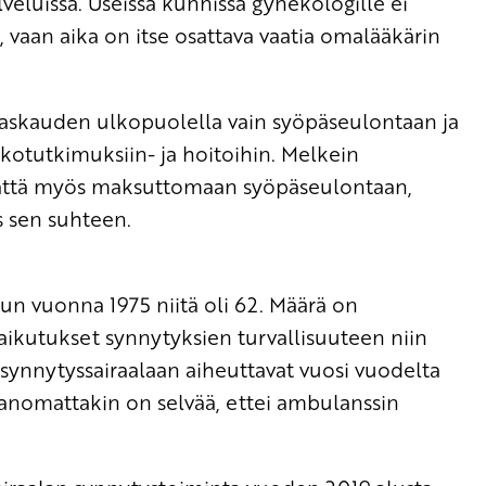
eluissa. Useissa kunnissa gynekologille ei
 vaan aika on itse osattava vaatia omalääkärin
 raskauden ulkopuolella vain syöpäseulontaan ja
tkotutkimuksiin- ja hoitoihin. Melkein
mättä myös maksuttomaan syöpäseulontaan,
s sen suhteen.
un vuonna 1975 niitä oli 62. Määrä on
vaikutukset synnytyksien turvallisuuteen niin
t synnytyssairaalaan aiheuttavat vuosi vuodelta
nomattakin on selvää, ettei ambulanssin