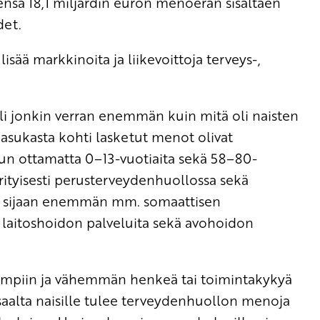
nsä 18,1 miljardin euron menoerän sisältäen
det.
lisää markkinoita ja liikevoittoja terveys-,
li jonkin verran enemmän kuin mitä oli naisten
 asukasta kohti lasketut menot olivat
un ottamatta 0–13-vuotiaita sekä 58–80-
rityisesti perusterveydenhuollossa sekä
en sijaan enemmän mm. somaattisen
n laitoshoidon palveluita sekä avohoidon
vempiin ja vähemmän henkeä tai toimintakykyä
saalta naisille tulee terveydenhuollon menoja