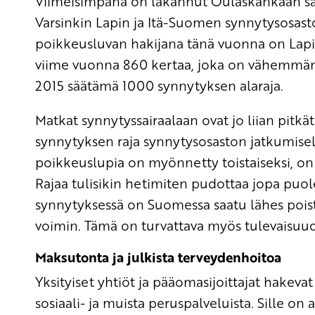
Viimeisimpänä on lakannut Oulaskankaan sai
Varsinkin Lapin ja Itä-Suomen synnytysosast
poikkeusluvan hakijana tänä vuonna on Lapin
viime vuonna 860 kertaa, joka on vähemmän 
2015 säätämä 1000 synnytyksen alaraja.
Matkat synnytyssairaalaan ovat jo liian pitk
synnytyksen raja synnytysosaston jatkumisell
poikkeuslupia on myönnetty toistaiseksi, o
Rajaa tulisikin hetimiten pudottaa jopa puol
synnytyksessä on Suomessa saatu lähes pois
voimin. Tämä on turvattava myös tulevaisuud
Maksutonta ja julkista terveydenhoitoa
Yksityiset yhtiöt ja pääomasijoittajat hakevat 
sosiaali- ja muista peruspalveluista. Sille on 