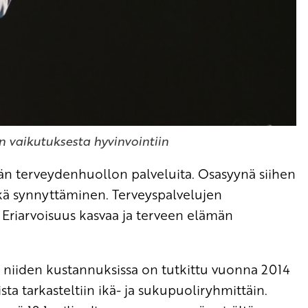
n vaikutuksesta hyvinvointiin
än terveydenhuollon palveluita. Osasyynä siihen
kä synnyttäminen. Terveyspalvelujen
. Eriarvoisuus kasvaa ja terveen elämän
ja niiden kustannuksissa on tutkittu vuonna 2014
a tarkasteltiin ikä- ja sukupuoliryhmittäin.