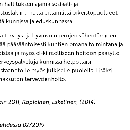
län hallituksen ajama sosiaali- ja
stuslakiin, mutta eittämättä oikeistopuolueet
stä kunnissa ja eduskunnassa.
va terveys- ja hyvinvointierojen vähentäminen.
stää pääsääntöisesti kuntien omana toimintana ja
staa ja myös ei-kiireelliseen hoitoon pääsylle
rveyspalveluja kunnissa helpottaisi
aanotolle myös julkiselle puolella. Lisäksi
i maksuton terveydenhoito.
in 2011, Kapiainen, Eskelinen, (2014)
lehdessä 02/2019