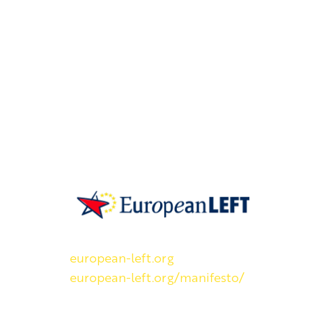
SKP on Euroopan Vasemmistopuolueen j
european-left.org
european-left.org/manifesto/