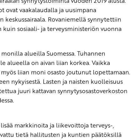
raalan synnytystoiminta vuoden 2019 alusta.
ot ovat vaakalaudalla ja uusimpana
 keskussairaala. Rovaniemellä synnytettiin
kuin sosiaali- ja terveysministeriön vuonna
ät monilla alueilla Suomessa. Tuhannen
e alueella on aivan liian korkea. Vaikka
n myös liian moni osasto joutunut lopettamaan.
een nykyisestä. Lasten ja naisten kuolleisuus
tettua juuri kattavan synnytysosastoverkoston
essa.
lisää markkinoita ja liikevoittoja terveys-,
avattu tietä hallitusten ja kuntien päätöksillä