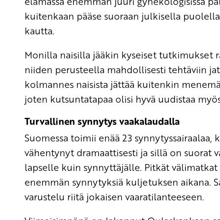
elämässä enemmän juuri gynekologisissa palv
kuitenkaan pääse suoraan julkisella puolella,
kautta.
Monilla naisilla jääkin kyseiset tutkimukset
niiden perusteella mahdollisesti tehtäviin ja
kolmannes naisista jättää kuitenkin mene
joten kutsuntatapaa olisi hyvä uudistaa myö
Turvallinen synnytys vaakalaudalla
Suomessa toimii enää 23 synnytyssairaalaa, k
vähentynyt dramaattisesti ja sillä on suorat 
lapselle kuin synnyttäjälle. Pitkät välimatka
enemmän synnytyksiä kuljetuksen aikana. Sa
varustelu riitä jokaisen vaaratilanteeseen.