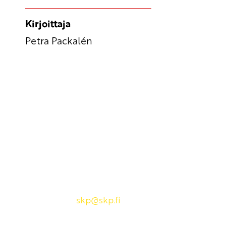
Kirjoittaja
Petra Packalén
Yhteystiedot
SKP:n toimisto
Osoite: Viljatie 4 B 3. kerros, 00700 Helsinki
Puh: 045 7834 1346
Sähköposti:
skp
@skp.fi