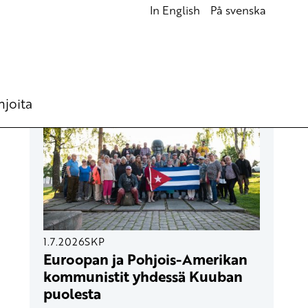
In English
På svenska
UUSIMMAT ARTIKKELIT
hjoita
1.7.2026
SKP
Euroopan ja Pohjois-Amerikan
kommunistit yhdessä Kuuban
puolesta