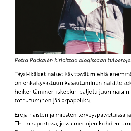
Petra Packalén kirjoittaa blogissaan tuloeroje
Täysi-ikäiset naiset käyttävät miehiä enemm
on ehkäisyvastuun kasautuminen naisille se
heikentäminen iskeekin paljolti juuri naisiin
toteutuminen jää arpapeliksi.
Eroja naisten ja miesten terveyspalveluissa 
THL:n raportissa, jossa menojen kohdentumist