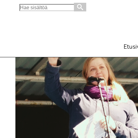
Search
for:
Naisten terveyspalvelut kuntoon!
Blogi
Avainsanat:
feminismi
,
sote
,
tasa-arvo
9.4.2019 - 11:47
Etusi