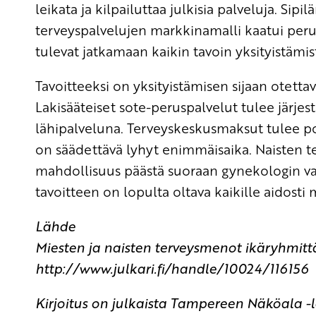
leikata ja kilpailuttaa julkisia palveluja. Sipi
terveyspalvelujen markkinamalli kaatui peru
tulevat jatkamaan kaikin tavoin yksityistämi
Tavoitteeksi on yksityistämisen sijaan otetta
Lakisääteiset sote-peruspalvelut tulee järje
lähipalveluna. Terveyskeskusmaksut tulee poi
on säädettävä lyhyt enimmäisaika. Naisten te
mahdollisuus päästä suoraan gynekologin vast
tavoitteen on lopulta oltava kaikille aidost
Lähde
Miesten ja naisten terveysmenot ikäryhmittä
http://www.julkari.fi/handle/10024/116156
Kirjoitus on julkaista Tampereen Näköala -