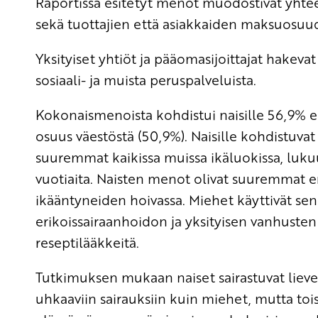
Raportissa esitetyt menot muodostivat yhtee
sekä tuottajien että asiakkaiden maksuosuu
Yksityiset yhtiöt ja pääomasijoittajat hakevat 
sosiaali- ja muista peruspalveluista.
Kokonaismenoista kohdistui naisille 56,9% e
osuus väestöstä (50,9%). Naisille kohdistuvat
suuremmat kaikissa muissa ikäluokissa, luku
vuotiaita. Naisten menot olivat suuremmat e
ikääntyneiden hoivassa. Miehet käyttivät s
erikoissairaanhoidon ja yksityisen vanhuste
reseptilääkkeitä.
Tutkimuksen mukaan naiset sairastuvat lie
uhkaaviin sairauksiin kuin miehet, mutta toi