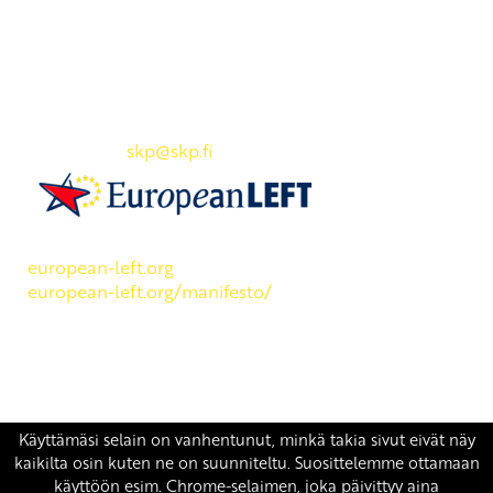
Yhteystiedot
SKP:n toimisto
Osoite: Viljatie 4 B 3. kerros, 00700 Helsinki
Puh: 045 7834 1346
Sähköposti:
skp
@skp.fi
SKP on Euroopan Vasemmistopuolueen jäsen.
european-left.org
european-left.org/manifesto/
Copyright 2026 © SKP
|
Tietosuojaseloste