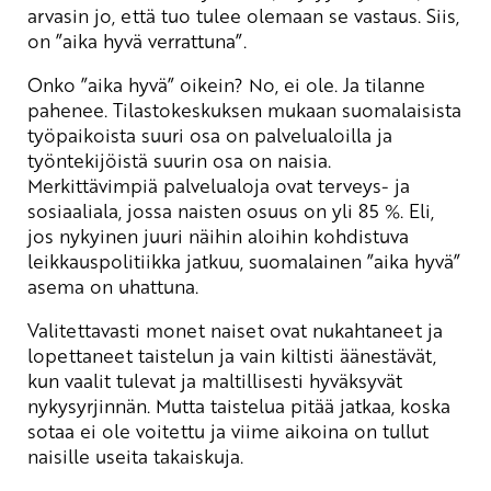
arvasin jo, että tuo tulee olemaan se vastaus. Siis,
on ”aika hyvä verrattuna”.
Onko ”aika hyvä” oikein? No, ei ole. Ja tilanne
pahenee. Tilastokeskuksen mukaan suomalaisista
työpaikoista suuri osa on palvelualoilla ja
työntekijöistä suurin osa on naisia.
Merkittävimpiä palvelualoja ovat terveys- ja
sosiaaliala, jossa naisten osuus on yli 85 %. Eli,
jos nykyinen juuri näihin aloihin kohdistuva
leikkauspolitiikka jatkuu, suomalainen ”aika hyvä”
asema on uhattuna.
Valitettavasti monet naiset ovat nukahtaneet ja
lopettaneet taistelun ja vain kiltisti äänestävät,
kun vaalit tulevat ja maltillisesti hyväksyvät
nykysyrjinnän. Mutta taistelua pitää jatkaa, koska
sotaa ei ole voitettu ja viime aikoina on tullut
naisille useita takaiskuja.