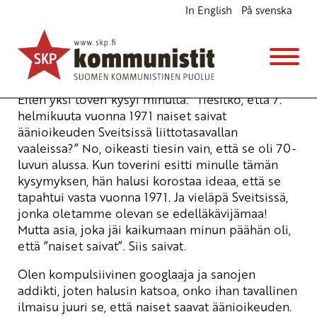
In English
På svenska
Naiset ja äänioikeus
Blogi
7.2.2014 - 11:00
Eilen yksi toveri kysyi minulta: ”Tiesitkö, että 7.
helmikuuta vuonna 1971 naiset saivat
äänioikeuden Sveitsissä liittotasavallan
vaaleissa?” No, oikeasti tiesin vain, että se oli 70-
luvun alussa. Kun toverini esitti minulle tämän
kysymyksen, hän halusi korostaa ideaa, että se
tapahtui vasta vuonna 1971. Ja vieläpä Sveitsissä,
jonka oletamme olevan se edelläkävijämaa!
Mutta asia, joka jäi kaikumaan minun päähän oli,
että ”naiset saivat”. Siis saivat.
Olen kompulsiivinen googlaaja ja sanojen
addikti, joten halusin katsoa, onko ihan tavallinen
ilmaisu juuri se, että naiset saavat äänioikeuden.