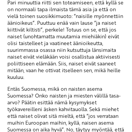
Pari minuuttia riitti sen toteamiseen, että kyllä se
on normaali tapa ilmaista tämä asia ja että on
vielä toinen suosikkimuoto: ”naisille myönnettiin
äänioikeus”. Puuttuu enää vain lause ”ja naiset
kiittivät kiltisti”, perkele! Totuus on se, että jos
naiset (unohtamatta muutamia miehiäkin) eivät
olisi taistelleet ja vaatineet äänioikeutta,
suurimmassa osassa niin kutsuttuja länsimaita
naiset eivät vieläkään voisi osallistua aktiivisesti
poliittiseen elämään. Siis, naiset eivät saaneet
mitään, vaan he ottivat itselleen sen, mikä heille
kuuluu.
Entäs Suomessa, mikä on naisten asema
Suomessa? Onko naisten ja miesten välillä tasa-
arvo? Päätin esittää nämä kysymykset
työkavereilleni äsken kahvitauolla. Sekä miehet
että naiset olivat sitä mieltä, että ”jos verrataan
muihin Euroopan maihin, kyllä, naisen asema
Suomessa on aika hyvä”. No, täytyy myöntää, että