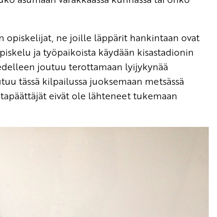
opiskelijat, ne joille läppärit hankintaan ovat
opiskelu ja työpaikoista käydään kisastadionin
 edelleen joutuu terottamaan lyijykynää
outuu tässä kilpailussa juoksemaan metsässä
ntapäättäjät eivät ole lähteneet tukemaan