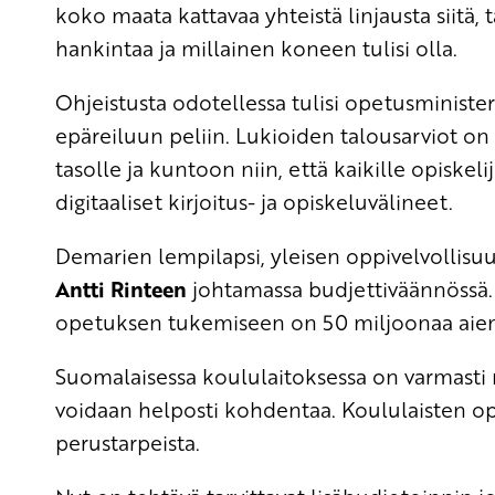
koko maata kattavaa yhteistä linjausta siitä,
hankintaa ja millainen koneen tulisi olla.
Ohjeistusta odotellessa tulisi opetusministe
epäreiluun peliin. Lukioiden talousarviot on
tasolle ja kuntoon niin, että kaikille opiske
digitaaliset kirjoitus- ja opiskeluvälineet.
Demarien lempilapsi, yleisen oppivelvollis
Antti Rinteen
johtamassa budjettiväännössä
opetuksen tukemiseen on 50 miljoonaa aie
Suomalaisessa koululaitoksessa on varmasti
voidaan helposti kohdentaa. Koululaisten opis
perustarpeista.