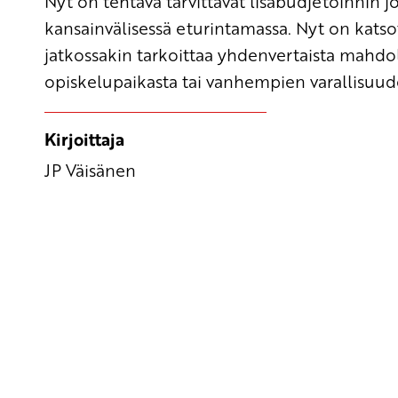
Nyt on tehtävä tarvittavat lisäbudjetoinnin
kansainvälisessä eturintamassa. Nyt on katsot
jatkossakin tarkoittaa yhdenvertaista mahdo
opiskelupaikasta tai vanhempien varallisuud
Kirjoittaja
JP Väisänen
Yhteystiedot
SKP:n toimisto