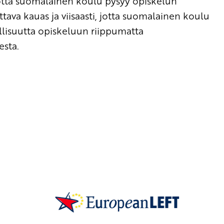
 jotta suomalainen koulu pysyy opiskelun
tava kauas ja viisaasti, jotta suomalainen koulu
llisuutta opiskeluun riippumatta
esta.