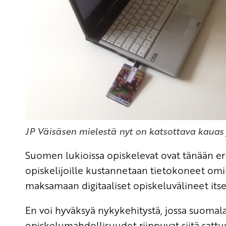
JP Väisäsen mielestä nyt on katsottava kauas j
Suomen lukioissa opiskelevat ovat tänään eri
opiskelijoille kustannetaan tietokoneet omiks
maksamaan digitaaliset opiskeluvälineet itse
En voi hyväksyä nykykehitystä, jossa suomala
opiskelumahdollisuudet riippuvat siitä sat