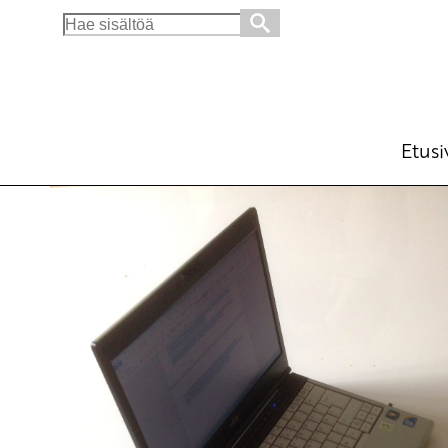
Search
for:
Ministeri Kiurun vastattava opetusvälineide
tarpeeseen
Blogi
Etusi
2.9.2014 - 10:26