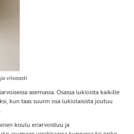
a viisaasti
arvoisessa asemassa. Osassa lukioista kaikille
i, kun taas suurin osa lukiolaisista joutuu
.
inen koulu eriarvoistuu ja
tuuko asumaan varakkaassa kunnassa tai onko