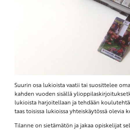
Suurin osa lukioista vaatii tai suosittelee o
kahden vuoden sisällä ylioppilaskirjoitukset
lukioista harjoitellaan ja tehdään kouluteht
taas toisissa lukioissa yhteiskäytössä olevi
Tilanne on sietämätön ja jakaa opiskelijat sel