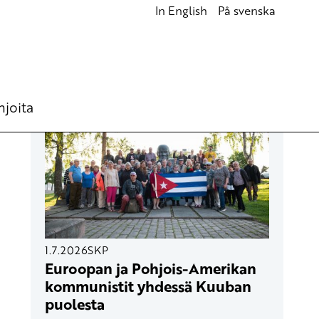
In English
På svenska
UUSIMMAT ARTIKKELIT
hjoita
1.7.2026
SKP
Euroopan ja Pohjois-Amerikan
kommunistit yhdessä Kuuban
puolesta