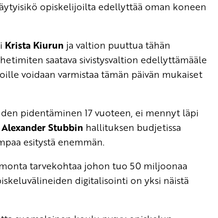
 täytyisikö opiskelijoilta edellyttää oman koneen
ri
Krista Kiurun
ja valtion puuttua tähän
 hetimiten saatava sivistysvaltion edellyttämääle
lijoille voidaan varmistaa tämän päivän mukaiset
uuden pidentäminen 17 vuoteen, ei mennyt läpi
.
Alexander Stubbin
hallituksen budjetissa
mpaa esitystä enemmän.
 monta tarvekohtaa johon tuo 50 miljoonaa
keluvälineiden digitalisointi on yksi näistä