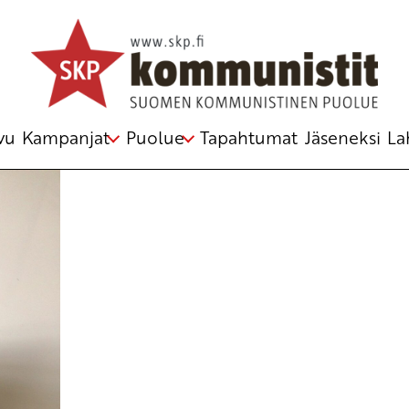
n digitalisoinnin ja yhdenvertaisuuden
vu
Kampanjat
Puolue
Tapahtumat
Jäseneksi
La