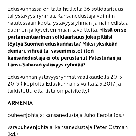
Eduskunnassa on tällä hetkellä 36 solidaarisuus
tai ystävyys ryhmää. Kansanedustaja voi niin
halutessaan koota ystävyysryhmän ja näin edistää
Suomen ja kyseisen maan tavoitteita.
Missä on se
parlamentaarinen solidaarisuus joka pitäisi
löytyä Suomen eduskunnasta? Miksi yksikään
demari, vihreä tai vasemmistoliiton
kansanedustaja ei ole perustanut Palestiinan ja
Länsi-Saharan ystävyys ryhmää?
Eduskunnan ystävyysryhmät vaalikaudella 2015 –
2019 ( kopioitu Eduskunnan sivuilta 2.5.2017 ja
tarkistettu että lista on päivitetty)
ARMENIA
puheenjohtaja: kansanedustaja Juho Eerola (ps.)
varapuheenjohtaja: kansanedustaja Peter Östman
(kd.)