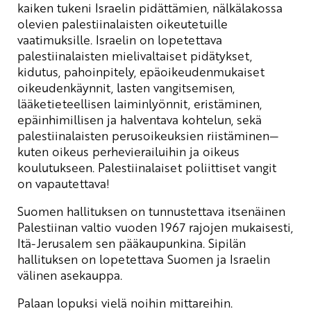
kaiken tukeni Israelin pidättämien, nälkälakossa
olevien palestiinalaisten oikeutetuille
vaatimuksille. Israelin on lopetettava
palestiinalaisten mielivaltaiset pidätykset,
kidutus, pahoinpitely, epäoikeudenmukaiset
oikeudenkäynnit, lasten vangitsemisen,
lääketieteellisen laiminlyönnit, eristäminen,
epäinhimillisen ja halventava kohtelun, sekä
palestiinalaisten perusoikeuksien riistäminen—
kuten oikeus perhevierailuihin ja oikeus
koulutukseen. Palestiinalaiset poliittiset vangit
on vapautettava!
Suomen hallituksen on tunnustettava itsenäinen
Palestiinan valtio vuoden 1967 rajojen mukaisesti,
Itä-Jerusalem sen pääkaupunkina. Sipilän
hallituksen on lopetettava Suomen ja Israelin
välinen asekauppa.
Palaan lopuksi vielä noihin mittareihin.