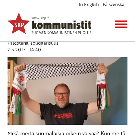
In English
På svenska
Miksi eduskunnassa ei ole tilaa Palestiinan ja
Länsi-Saharan solidaarisuudelle?
Blogi
Avainsanat:
eduskunnan ystävyysryhmät
,
Länsi-Sahara
,
Palestiina
,
solidaarisuus
2.5.2017 - 14:40
Mikä meitä suomalaisia oikein vaivaa? Kun meitä