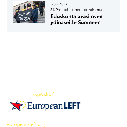
17.6.2026
SKP:n poliittinen toimikunta
Eduskunta avasi oven
ydinaseille Suomeen
Yhteystiedot
SKP:n toimisto
Osoite: Viljatie 4 B 3. kerros, 00700 Helsinki
Puh: 045 7834 1346
Sähköposti:
skp
@skp.fi
SKP on Euroopan Vasemmistopuolueen jäsen.
european-left.org