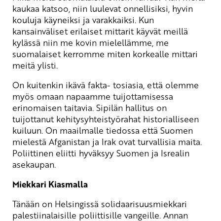
kaukaa katsoo, niin luulevat onnellisiksi, hyvin
kouluja käyneiksi ja varakkaiksi. Kun
kansainväliset erilaiset mittarit käyvät meillä
kylässä niin me kovin mielellämme, me
suomalaiset kerromme miten korkealle mittari
meitä ylisti.
On kuitenkin ikävä fakta- tosiasia, että olemme
myös omaan napaamme tuijottamisessa
erinomaisen taitavia. Sipilän hallitus on
tuijottanut kehitysyhteistyörahat historialliseen
kuiluun. On maailmalle tiedossa että Suomen
mielestä Afganistan ja Irak ovat turvallisia maita.
Poliittinen eliitti hyväksyy Suomen ja Isrealin
asekaupan.
Miekkari Kiasmalla
Tänään on Helsingissä solidaarisuusmiekkari
palestiinalaisille poliittisille vangeille. Annan