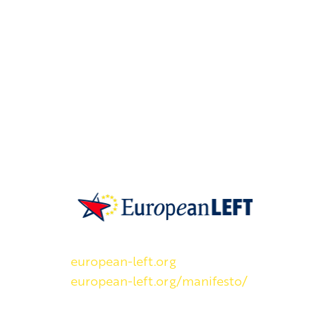
SKP on Euroopan Vasemmistopuolueen j
european-left.org
european-left.org/manifesto/