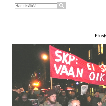
Search
for:
Mihin sotaan Suomi varustautuu?
Blogi
26.1.2011 - 5:12
Etusi