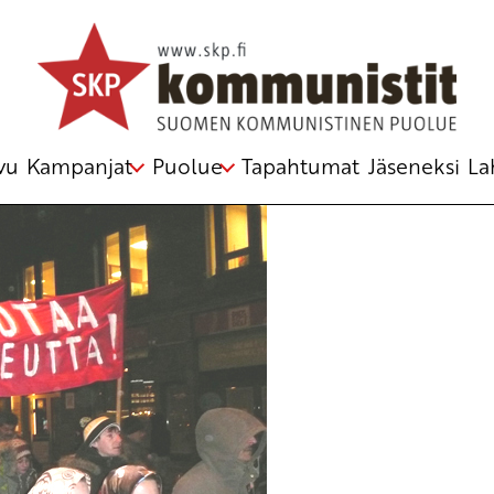
vu
Kampanjat
Puolue
Tapahtumat
Jäseneksi
La