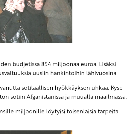
den budjetissa 854 miljoonaa euroa. Lisäksi
ausvaltuuksia uusiin hankintoihin lähivuosina.
anutta sotilaallisen hyökkäyksen uhkaa. Kyse
n sotiin Afganistanissa ja muualla maailmassa.
sille miljoonille löytyisi toisenlaisia tarpeita