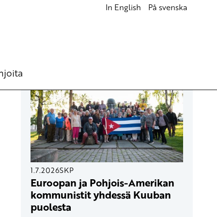
In English
På svenska
UUSIMMAT ARTIKKELIT
hjoita
1.7.2026
SKP
Euroopan ja Pohjois-Amerikan
kommunistit yhdessä Kuuban
puolesta