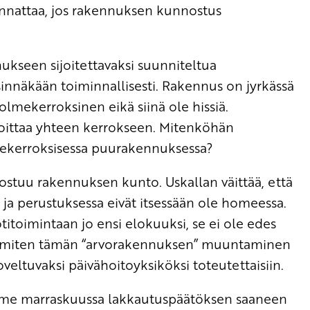
annattaa, jos rakennuksen kunnostus
kseen sijoitettavaksi suunniteltua
sinnäkään toiminnallisesti. Rakennus on jyrkässä
olmekerroksinen eikä siinä ole hissiä.
oittaa yhteen kerrokseen. Mitenköhän
mekerroksisessa puurakennuksessa?
ostuu rakennuksen kunto. Uskallan väittää, että
a ja perustuksessa eivät itsessään ole homeessa.
titoimintaan jo ensi elokuuksi, se ei ole edes
tä, miten tämän “arvorakennuksen” muuntaminen
soveltuvaksi päivähoitoyksiköksi toteutettaisiin.
viime marraskuussa lakkautuspäätöksen saaneen