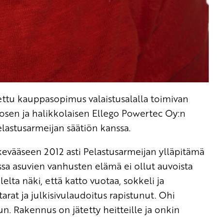
ettu
kauppasopimus valaistusalalla toimivan
osen ja
halikkolaisen Ellego Powertec Oy:n
lastusarmeijan säätiön kanssa.
kevääseen 2012 asti Pelastusarmeijan ylläpitämä
ssa asuvien vanhusten elämä ei ollut auvoista
lta näki, että katto vuotaa, sokkeli ja
rat ja julkisivulaudoitus rapistunut. Ohi
. Rakennus on jätetty heitteille ja onkin