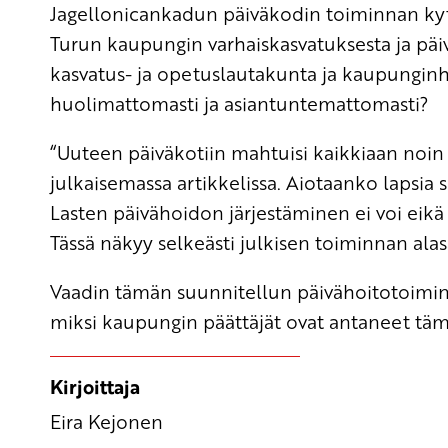
Jagellonicankadun päiväkodin toiminnan ky
Turun kaupungin varhaiskasvatuksesta
ja pä
kasvatus- ja opetuslautakunta ja kaupunginh
huolimattomasti ja asiantuntemattomasti?
“Uuteen päiväkotiin mahtuisi kaikkiaan noin 
julkaisemassa artikkelissa. Aiotaanko lapsia
Lasten päivähoidon järjestäminen ei voi eikä 
Tässä näkyy selkeästi julkisen toiminnan alas
Vaadin tämän suunnitellun päivähoitotoiminna
miksi kaupungin päättäjät ovat antaneet tä
Kirjoittaja
Eira Kejonen