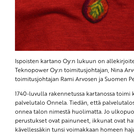
Ispoisten kartano Oy:n lukuun on allekirjoit
Teknopower Oy:n toimitusjohtajan, Nina Arv
toimitusjohtajan Rami Arvosen ja Suomen Pe
1740-luvulla rakennetussa kartanossa toimi 
palvelutalo Onnela. Tiedän, että palvelutalo
onnea talon nimestä huolimatta. Jo ulkopuole
perustukset ovat painuneet, ikkunat ovat hata
kävellessäkin tunsi voimakkaan homeen hajun