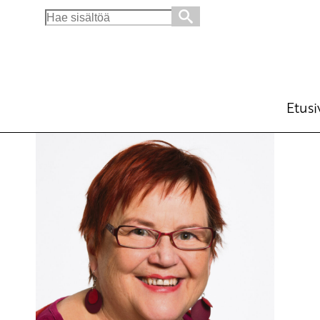
Search
for:
Läpihomeisesta rakennuksestako päiväkoti?
Blogi
27.3.2015 - 16:00
Etusi