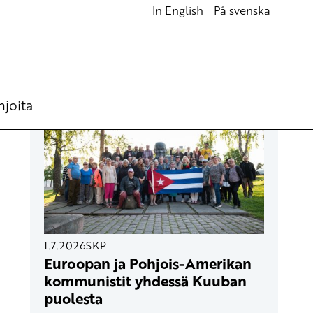
In English
På svenska
UUSIMMAT ARTIKKELIT
hjoita
1.7.2026
SKP
Euroopan ja Pohjois-Amerikan
kommunistit yhdessä Kuuban
puolesta