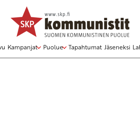
vu
Kampanjat
Puolue
Tapahtumat
Jäseneksi
La