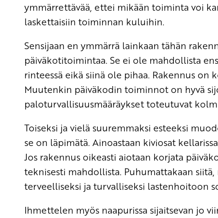
ymmärrettävää, ettei mikään toiminta voi k
laskettaisiin toiminnan kuluihin.
Sensijaan en ymmärrä lainkaan tähän rakennu
päiväkotitoimintaa. Se ei ole mahdollista en
rinteessä eikä siinä ole pihaa. Rakennus on k
Muutenkin päiväkodin toiminnot on hyvä sij
paloturvallisuusmääräykset toteutuvat kol
Toiseksi ja vielä suuremmaksi esteeksi muod
se on läpimätä. Ainoastaan kiviosat kellariss
Jos rakennus oikeasti aiotaan korjata päiväko
teknisesti mahdollista. Puhumattakaan sii
terveelliseksi ja turvalliseksi lastenhoitoon 
Ihmettelen myös naapurissa sijaitsevan jo 