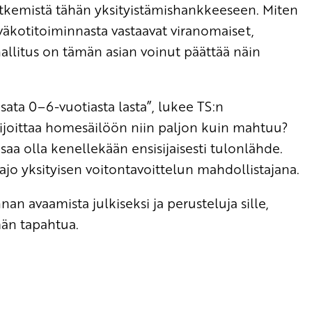
tkemistä tähän yksityistämishankkeeseen. Miten
iväkotitoiminnasta vastaavat viranomaiset,
allitus on tämän asian voinut päättää näin
sata 0–6-vuotiasta lasta”, lukee TS:n
 sijoittaa homesäilöön niin paljon kuin mahtuu?
saa olla kenellekään ensisijaisesti tulonlähde.
ajo yksityisen voitontavoittelun mahdollistajana.
n avaamista julkiseksi ja perusteluja sille,
män tapahtua.