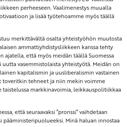
 liikkeen perheeseen. Vaalimenestys muualla
motivaatioon ja lisää työtehoamme myös täällä
tuu merkittävältä osalta yhteistyöhön muutosta
alaisen ammattiyhdistysliikkeen kanssa tehty
sin ajatella, että myös meidän täällä Suomessa
 uutta vasemmistolaista yhteistyötä. Meidän on
ainen kapitalismin ja uusliberalismin vastainen
t toveritkin tehneet ja niin mekin voimme
 taistelussa markkinavoimia, leikkauspolitiikkaa
ssa, että seuraavaksi ”pronssi” vaihdetaan
ksi pääministeripuolueeksi. Minä haluan innostaa