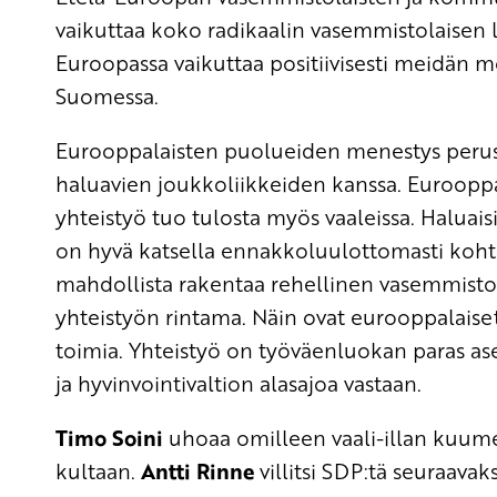
vaikuttaa koko radikaalin vasemmistolaisen
Euroopassa vaikuttaa positiivisesti meidän 
Suomessa.
Eurooppalaisten puolueiden menestys perus
haluavien joukkoliikkeiden kanssa. Euroopp
yhteistyö tuo tulosta myös vaaleissa. Haluai
on hyvä katsella ennakkoluulottomasti kohti
mahdollista rakentaa rehellinen vasemmistol
yhteistyön rintama. Näin ovat eurooppalaise
toimia. Yhteistyö on työväenluokan paras ase
ja hyvinvointivaltion alasajoa vastaan.
Timo Soini
uhoaa omilleen vaali-illan kuumee
kultaan.
Antti Rinne
villitsi SDP:tä seuraava