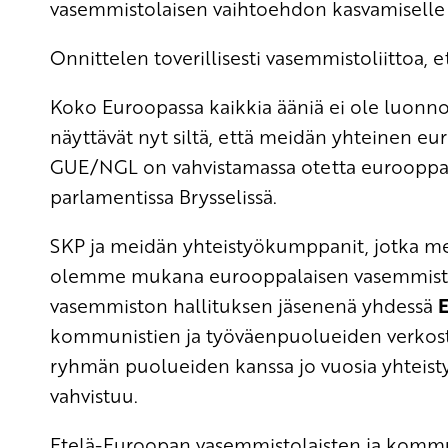
vasemmistolaisen vaihtoehdon kasvamiselle j
Onnittelen toverillisesti vasemmistoliittoa, 
Koko Euroopassa kaikkia ääniä ei ole luonnoll
näyttävät nyt siltä, että meidän yhteinen 
GUE/NGL on vahvistamassa otetta eurooppala
parlamentissa Brysselissä.
SKP ja meidän yhteistyökumppanit, jotka 
olemme mukana eurooppalaisen vasemmiston 
vasemmiston hallituksen jäsenenä yhdessä
kommunistien ja työväenpuolueiden verko
ryhmän puolueiden kanssa jo vuosia yhteistyö
vahvistuu.
Etelä-Euroopan vasemmistolaisten ja kommu