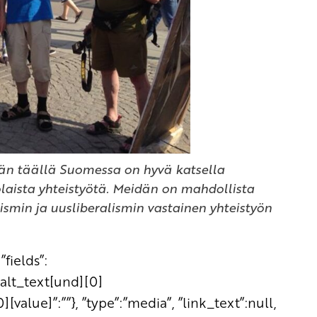
än täällä Suomessa on hyvä katsella
aista yhteistyötä. Meidän on mahdollista
smin ja uusliberalismin vastainen yhteistyön
”fields”:
_alt_text[und][0]
][value]”:””}, ”type”:”media”, ”link_text”:null,