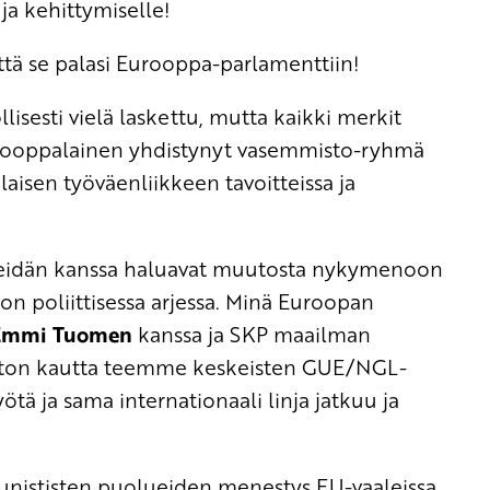
a kehittymiselle!
että se palasi Eurooppa-parlamenttiin!
isesti vielä laskettu, mutta kaikki merkit
eurooppalainen yhdistynyt vasemmisto-ryhmä
isen työväenliikkeen tavoitteissa ja
meidän kanssa haluavat muutosta nykymenoon
poliittisessa arjessa. Minä Euroopan
Emmi Tuomen
kanssa ja SKP maailman
ston kautta teemme keskeisten GUE/NGL-
tä ja sama internationaali linja jatkuu ja
nististen puolueiden menestys EU-vaaleissa