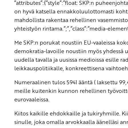
”attributes”:{”style”:”float: SKP:n puheenjo
on hyvä katsella ennakkoluulottomasti kohti
mahdollista rakentaa rehellinen vasemmistol
yhteistyön rintama.”;”,”class”:”media-element 
Me SKP:n porukat noustiin EU-vaaleissa koko
demokratia-lavoille noustiin myös yhdessä u
uudella tavalla ja uusissa medioissa esille ra
leikkauspolitiikalle, konkreettisena vaihtoeh
Numeraalinen tulos 5941 ääntä ( laksettu 99,4,
meille kuitenkin kunnon rehellinen työvoitt
eurovaaleissa.
Kiitos kaikille ehdokkaille ja tukiryhmille. Ki
sinulle, joka omalla arvokkaalla äänelläsi an