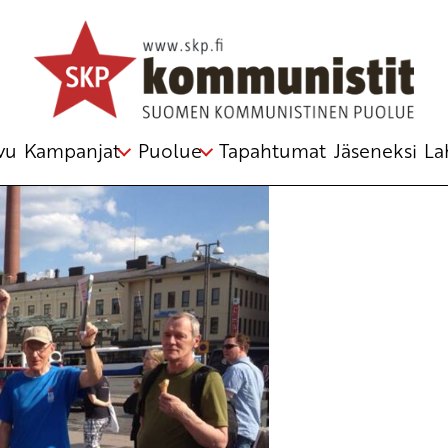
vu
Kampanjat
Puolue
Tapahtumat
Jäseneksi
La