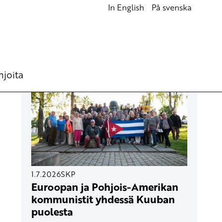
In English
På svenska
UUSIMMAT ARTIKKELIT
hjoita
1.7.2026
SKP
Euroopan ja Pohjois-Amerikan
kommunistit yhdessä Kuuban
puolesta