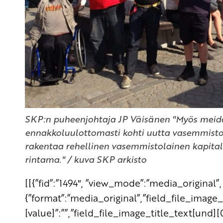
SKP:n puheenjohtaja JP Väisänen "Myös meid
ennakkoluulottomasti kohti uutta vasemmistol
rakentaa rehellinen vasemmistolainen kapitali
rintama." / kuva SKP arkisto
[[{”fid”:”1494″, ”view_mode”:”media_original”, 
{”format”:”media_original”,”field_file_image
[value]”:””,”field_file_image_title_text[und][0