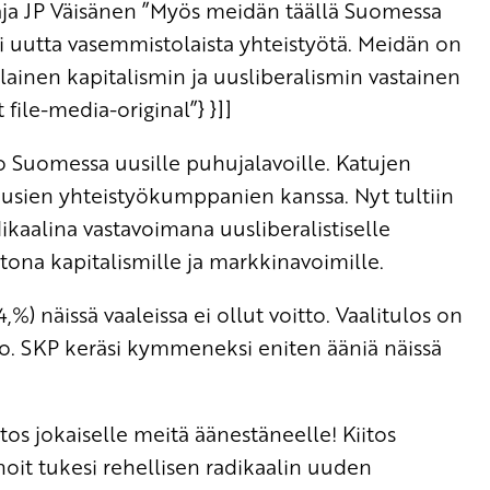
htaja JP Väisänen ”Myös meidän täällä Suomessa
 uutta vasemmistolaista yhteistyötä. Meidän on
ainen kapitalismin ja uusliberalismin vastainen
file-media-original”} }]]
 Suomessa uusille puhujalavoille. Katujen
usien yhteistyökumppanien kanssa. Nyt tultiin
dikaalina vastavoimana uusliberalistiselle
tona kapitalismille ja markkinavoimille.
%) näissä vaaleissa ei ollut voitto. Vaalitulos on
o. SKP keräsi kymmeneksi eniten ääniä näissä
itos jokaiselle meitä äänestäneelle! Kiitos
noit tukesi rehellisen radikaalin uuden