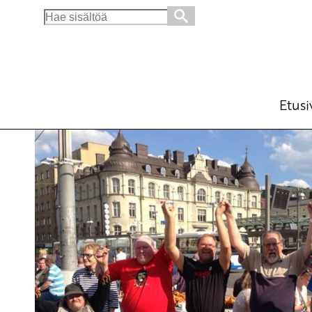
Search
for:
Kunnon rehellinen työvoitto
Blogi
25.5.2014 - 22:55
Etusi