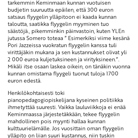
tarkemmin Keminmaan kunnan vuotuisen
budjetin suuruutta epäilen, että 300 euron
satsaus flyygelin ylläpitoon ei kaada kunnan
taloutta, saatikka flyygelin myyminen tuo
säästöjä., pikemminkin päinvastoin, kuten YLEn
jutussa Somero toteaa ” Esimerkiksi viime kesänä
Pori Jazzeissa vuokratun flyygelin kanssa tuli
virittäjäkin mukana ja sen kustannukset olivat yli
2 000 euroa kuljetuksineen ja virityksineen.”.
Mikäli itse osaan laskea oikein, on tänäkin vuonna
kunnan omistama flyygeli tuonut tuloja 1700
euron edestä.
Henkilökohtaisesti toki
pianopedagogiopiskelijana kyseinen politiikka
ihmetyttää suuresti. Vaikka lauluviikkoja ei enää
Keminmaassa järjestetäkkään, tekee flyygelin
mahdollinen pois myynti hallaa kunnan
kulttuurielämälle. Jos vuosittain oman flyygelin
ylläpito on liian suuri kustannus, niin tuskin