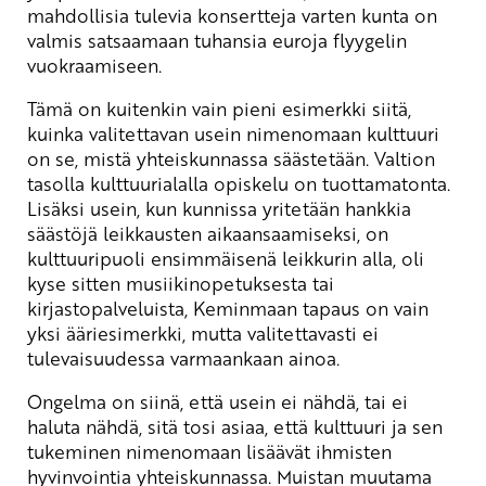
mahdollisia tulevia konsertteja varten kunta on
valmis satsaamaan tuhansia euroja flyygelin
vuokraamiseen.
Tämä on kuitenkin vain pieni esimerkki siitä,
kuinka valitettavan usein nimenomaan kulttuuri
on se, mistä yhteiskunnassa säästetään. Valtion
tasolla kulttuurialalla opiskelu on tuottamatonta.
Lisäksi usein, kun kunnissa yritetään hankkia
säästöjä leikkausten aikaansaamiseksi, on
kulttuuripuoli ensimmäisenä leikkurin alla, oli
kyse sitten musiikinopetuksesta tai
kirjastopalveluista, Keminmaan tapaus on vain
yksi ääriesimerkki, mutta valitettavasti ei
tulevaisuudessa varmaankaan ainoa.
Ongelma on siinä, että usein ei nähdä, tai ei
haluta nähdä, sitä tosi asiaa, että kulttuuri ja sen
tukeminen nimenomaan lisäävät ihmisten
hyvinvointia yhteiskunnassa. Muistan muutama