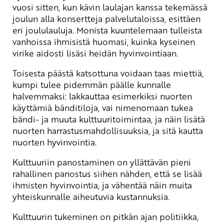
vuosi sitten, kun kävin laulajan kanssa tekemässä
joulun alla konsertteja palvelutaloissa, esittäen
eri joululauluja. Monista kuuntelemaan tulleista
vanhoissa ihmisistä huomasi, kuinka kyseinen
virike aidosti lisäsi heidän hyvinvointiaan.
Toisesta päästä katsottuna voidaan taas miettiä,
kumpi tulee pidemmän päälle kunnalle
halvemmaksi: lakkauttaa esimerkiksi nuorten
käyttämiä bänditiloja, vai nimenomaan tukea
bändi- ja muuta kulttuuritoimintaa, ja näin lisätä
nuorten harrastusmahdollisuuksia, ja sitä kautta
nuorten hyvinvointia.
Kulttuuriin panostaminen on yllättävän pieni
rahallinen panostus siihen nähden, että se lisää
ihmisten hyvinvointia, ja vähentää näin muita
yhteiskunnalle aiheutuvia kustannuksia.
Kulttuurin tukeminen on pitkän ajan politiikka,