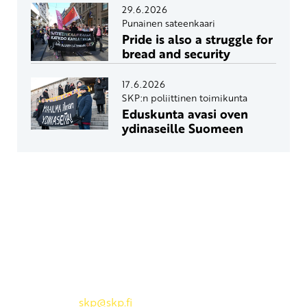
29.6.2026
Punainen sateenkaari
Pride is also a struggle for
bread and security
17.6.2026
SKP:n poliittinen toimikunta
Eduskunta avasi oven
ydinaseille Suomeen
Yhteystiedot
SKP:n toimisto
Osoite: Viljatie 4 B 3. kerros, 00700 Helsinki
Puh: 045 7834 1346
Sähköposti:
skp
@skp.fi