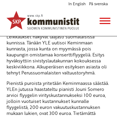
In English
På svenska
Kulttuuri luo hyvinvointia
Blogi
25.11.2014 - 9:18
Leikkaukset näkyvät laajasti suomalaisissa
kunnissa. Tänään
YLE
uutisoi Keminmaan
kunnasta, jossa kunta on myymässä pois
kaupungin omistamaa konserttiflyygeliä. Esitys
hyväksyttiin sivistyslautakunnan kokouksessa
keskiviikkona. Alkuperäisen esityksen asiasta oli
tehnyt Perussuomalaisten valtuustoryhmä.
Pienistä puroista yritetään Keminmaassa säästää.
YLEn jutussa haastateltu pianisti Jouni Somero
arvioi flyygelin virityskustannukseksi 100 euroa,
jolloin vuotuiset kustannukset kunnalle
flyygelistä, 200 euron vakuutuskustannuksen
mukaan lukien, ovat 300 euroa. Tietämättä