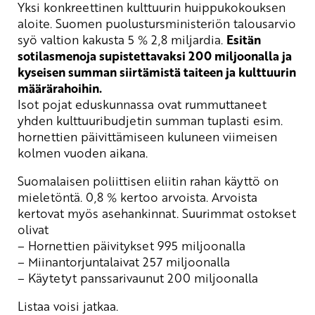
Yksi konkreettinen kulttuurin huippukokouksen
aloite. Suomen puolustursministeriön talousarvio
syö valtion kakusta 5 % 2,8 miljardia.
Esitän
sotilasmenoja supistettavaksi 200 miljoonalla ja
kyseisen summan siirtämistä taiteen ja kulttuurin
määrärahoihin.
Isot pojat eduskunnassa ovat rummuttaneet
yhden kulttuuribudjetin summan tuplasti esim.
hornettien päivittämiseen kuluneen viimeisen
kolmen vuoden aikana.
Suomalaisen poliittisen eliitin rahan käyttö on
mieletöntä. 0,8 % kertoo arvoista. Arvoista
kertovat myös asehankinnat. Suurimmat ostokset
olivat
– Hornettien päivitykset 995 miljoonalla
– Miinantorjuntalaivat 257 miljoonalla
– Käytetyt panssarivaunut 200 miljoonalla
Listaa voisi jatkaa.