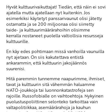
Hyvät kulttuurivaikuttajat! Tiedän, että näin ei sovi
ajatella mutta ajatellaan nyt kuitenkin. Jos
esimerkiksi käytetyt panssarivaunut olisi jätetty
ostamatta ja se 200 miljoonaa olisi siirretty
taide- ja kulttuurimäärärahoihin olisimme
kerralla nostaneet puolella valtiollisia resursseja
kulttuurille.
En käy edes pohtimaan missä vanhoilla vaunuilla
nyt ajetaan. On siis kakutettava entistä
ankarammin, että kulttuurin jakojäännös
suurenisi.
Mitä paremmin tunnemme naapurimme, ihmiset,
tavat ja kulttuurin sitä vähemmän haluamme
NATO-joukkoja tai luonnonkatastrofeja sen
rajoille. Russofobialle on vaihtoehtoja. Nykyinen
puolustuspoliittinen selonteko tarkoittaa vain
valtapolitiikkaa, asemäärärahoja ja kauhun