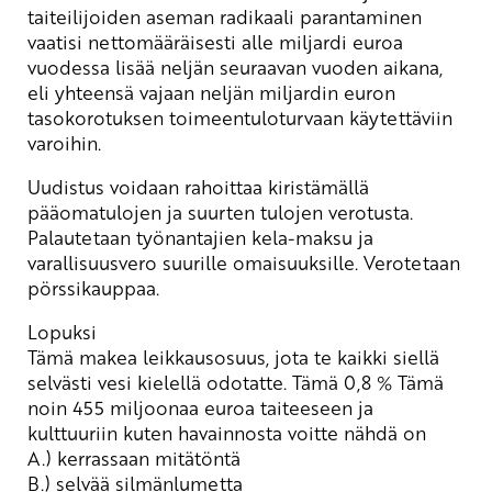
taiteilijoiden aseman radikaali parantaminen
vaatisi nettomääräisesti alle miljardi euroa
vuodessa lisää neljän seuraavan vuoden aikana,
eli yhteensä vajaan neljän miljardin euron
tasokorotuksen toimeentuloturvaan käytettäviin
varoihin.
Uudistus voidaan rahoittaa kiristämällä
pääomatulojen ja suurten tulojen verotusta.
Palautetaan työnantajien kela-maksu ja
varallisuusvero suurille omaisuuksille. Verotetaan
pörssikauppaa.
Lopuksi
Tämä makea leikkausosuus, jota te kaikki siellä
selvästi vesi kielellä odotatte. Tämä 0,8 % Tämä
noin 455 miljoonaa euroa taiteeseen ja
kulttuuriin kuten havainnosta voitte nähdä on
A.) kerrassaan mitätöntä
B.) selvää silmänlumetta