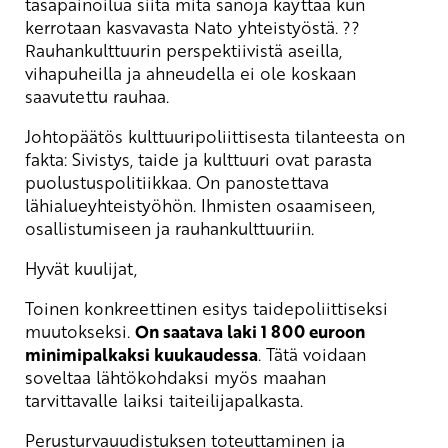
tasapainoilua siitä mitä sanoja käyttää kun
kerrotaan kasvavasta Nato yhteistyöstä. ??
Rauhankulttuurin perspektiivistä aseilla,
vihapuheilla ja ahneudella ei ole koskaan
saavutettu rauhaa.
Johtopäätös kulttuuripoliittisesta tilanteesta on
fakta: Sivistys, taide ja kulttuuri ovat parasta
puolustuspolitiikkaa. On panostettava
lähialueyhteistyöhön. Ihmisten osaamiseen,
osallistumiseen ja rauhankulttuuriin.
Hyvät kuulijat,
Toinen konkreettinen esitys taidepoliittiseksi
muutokseksi.
On saatava laki 1 800 euroon
minimipalkaksi kuukaudessa
. Tätä voidaan
soveltaa lähtökohdaksi myös maahan
tarvittavalle laiksi taiteilijapalkasta.
Perusturvauudistuksen toteuttaminen ja