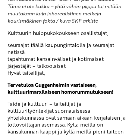
Tämä ei ole kakku – yhtä vähän piippu tai mitään
muutakaan kuin inhorealistinen melkein
kaurismäkinen fakta / kuva SKP arkisto
Kulttuurin huippukokoukseen osallistujat,
seuraajat täällä kaupungintalolla ja seuraajat
netissä,
tapahtumat kansainväliset ja kotimaiset
järjestäjät – talkoolaiset
Hyvät taiteilijat,
Tervetuloa Guggenheimin vastaiseen,
kulttuurimarxilaiseen homorummutukseen!
Taide ja kulttuuri – taiteilijat ja
kulttuurityöntekijät suomalaisessa
yhteiskunnassa ovat samaan aikaan kerjäläisen ja
lottovoittajan asemassa. Kyllä meillä on
kansakunnan kaappi ja kyllä meillä pieni taiteen