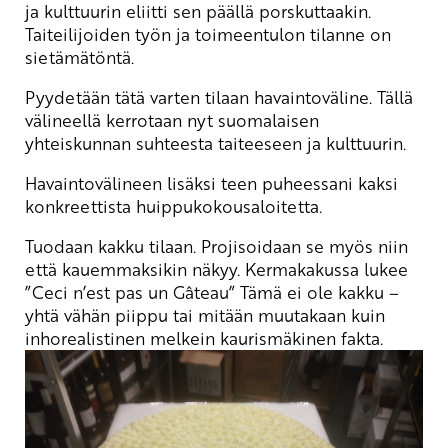
ja kulttuurin eliitti sen päällä porskuttaakin.
Taiteilijoiden työn ja toimeentulon tilanne on
sietämätöntä.
Pyydetään tätä varten tilaan havaintoväline. Tällä
välineellä kerrotaan nyt suomalaisen
yhteiskunnan suhteesta taiteeseen ja kulttuurin.
Havaintovälineen lisäksi teen puheessani kaksi
konkreettista huippukokousaloitetta.
Tuodaan kakku tilaan. Projisoidaan se myös niin
että kauemmaksikin näkyy. Kermakakussa lukee
”Ceci n’est pas un Gâteau” Tämä ei ole kakku –
yhtä vähän piippu tai mitään muutakaan kuin
inhorealistinen melkein kaurismäkinen fakta.