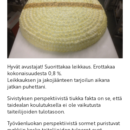
Hyvät avustajat! Suorittakaa leikkaus. Erottakaa
kokonaisuudesta 0,8 %.
Leikkauksen ja jakojäänteen tarjoilun aikana
jatkan puhettani.
Sivistyksen perspektiivistä tiukka fakta on se, että
taidealan koulutuksella ei ole vaikutusta
taiteilijoiden tulotasoon.
Työväenluokan perspektiivistä sormet puristuvat
nyrkkiin koska taitelijoiden tuloerot ovat