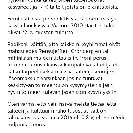
kasvaneet ja 17 % taiteilijoista on pienituloisia.
Feministisestä perspektiivistä katsoen irvistys
kasvoillani kasvaa. Vuonna 2010 Naisten tulot
olivat 72 % miesten tuloista.
Radikaali väittää, että kaikkein köyhimmät eivät
mahdu edes Rensujeffien, Cronbergien tai
mihinkään muiden listauksiin. Moni perus
toimeentulonsa kanssa kampaileva taiteilija ei
katso tarpeelliseksi maksaa taiteilijaseurojen
jäsenmaksuja varsinkaan jos ne tuntuvat
keskittyvän toimeentulon kysymysten sijaan
hyvin toimeen tulevan jäsenistön kysymyksiin.
Olen varma, että vain harva meistä tietää, että
taiteen ja kulttuurin rahoitusosuus valtion
talousarviosta vuonna 2014 oli 0,8 % eli noin 455
miljoonaa euroa.