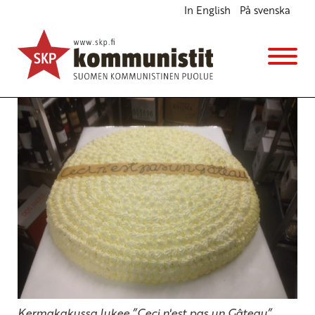
In English
På svenska
Kultturin ja taiteilijoiden toimeentulon puolesta
Blogi
11.11.2014 - 9:30
Kermakakussa lukee ”Ceci n'est pas un Gâteau”