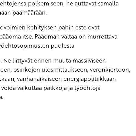
öehtojensa polkemiseen, he auttavat samalla
maan päämäärään.
ovoimien kehityksen pahin este ovat
, pääoma itse. Pääoman valtaa on murrettava
työehtosopimusten puolesta.
 Ne liittyvät ennen muuta massiiviseen
een, osinkojen ulosmittaukseen, veronkiertoon,
ikkaan, vanhanaikaiseen energiapolitiikkaan
 voida vaikuttaa palkkoja ja työehtoja
a.