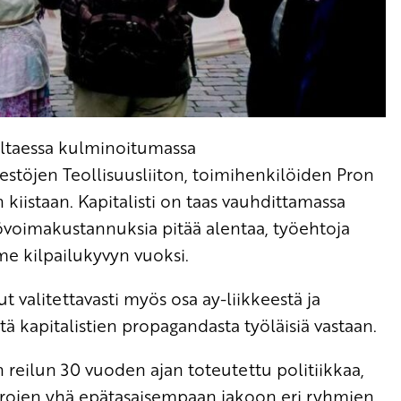
ultaessa kulminoitumassa
jestöjen Teollisuusliiton, toimihenkilöiden Pron
kiistaan. Kapitalisti on taas vauhdittamassa
yövoimakustannuksia pitää alentaa, työehtoja
e kilpailukyvyn vuoksi.
 valitettavasti myös osa ay-liikkeestä ja
 kapitalistien propagandasta työläisiä vastaan.
reilun 30 vuoden ajan toteutettu politiikkaa,
arojen yhä epätasaisempaan jakoon eri ryhmien