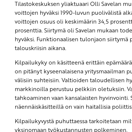
Tilastokeskuksen yliaktuaari Olli Savelan mu
voittojen hyväksi 1990-luvun puolivälistä 
voittojen osuus oli keskimäärin 34,5 prosentt
prosenttia. Siirtymä oli Savelan mukaan tod
hyväksi. Funktionaalisen tulonjaon siirtymä
talouskriisin aikana.
Kilpailukyky on käsitteenä erittäin epämäärä
on pitänyt kyseenalaisena yritysmaailman pu
välisiin suhteisiin. Valtioiden taloudellise
markkinoilla perustuu pelkkiin oletuksiin. Va
tahkoaminen vaan kansalaisten hyvinvointi. S
näennäiskäsitteillä on vain haitallisia poliitti
Kilpailukyvystä puhuttaessa tarkoitetaan mil
yksinomaan työkustannusten polkeminen.