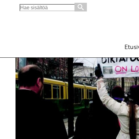
Search
for:
Kilpailukykypropaganda
Blogi
Avainsanat:
kapitalismi
,
Karl Marx
,
kiky
,
k
26.11.2019 - 13:19
Etusi