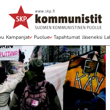
ilpailukyky
,
lakko
,
palkat
,
solidaarisuus
,
tulonjako
vu
Kampanjat
Puolue
Tapahtumat
Jäseneksi
La