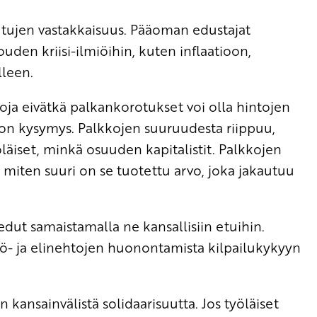
etujen vastakkaisuus. Pääoman edustajat
uden kriisi-ilmiöihin, kuten inflaatioon,
lleen.
oja eivätkä palkankorotukset voi olla hintojen
on kysymys. Palkkojen suuruudesta riippuu,
äiset, minkä osuuden kapitalistit. Palkkojen
, miten suuri on se tuotettu arvo, joka jakautuu
edut samaistamalla ne kansallisiin etuihin.
ö- ja elinehtojen huonontamista kilpailukykyyn
nsainvälistä solidaarisuutta. Jos työläiset