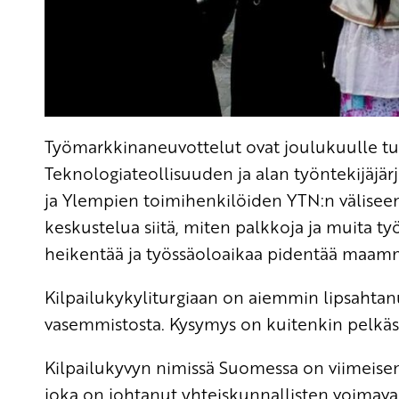
Työmarkkinaneuvottelut ovat joulukuulle t
Teknologiateollisuuden ja alan työntekijäjär
ja Ylempien toimihenkilöiden YTN:n väliseen 
keskustelua siitä, miten palkkoja ja muita t
heikentää ja työssäoloaikaa pidentää maamm
Kilpailukykyliturgiaan on aiemmin lipsahtanut
vasemmistosta. Kysymys on kuitenkin pelkästä
Kilpailukyvyn nimissä Suomessa on viimeisen 
joka on johtanut yhteiskunnallisten voimav