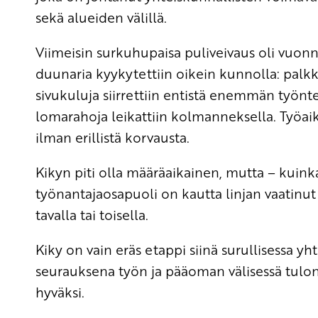
sekä alueiden välillä.
Viimeisin surkuhupaisa puliveivaus oli vuonn
duunaria kyykytettiin oikein kunnolla: palk
sivukuluja siirrettiin entistä enemmän työnte
lomarahoja leikattiin kolmanneksella. Työai
ilman erillistä korvausta.
Kikyn piti olla määräaikainen, mutta – kuink
työnantajaosapuoli on kautta linjan vaatinut
tavalla tai toisella.
Kiky on vain eräs etappi siinä surullisessa yh
seurauksena työn ja pääoman välisessä tulonj
hyväksi.