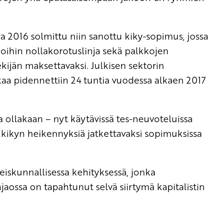
a 2016 solmittu niin sanottu kiky-sopimus, jossa
koihin nollakorotuslinja sekä palkkojen
kijän maksettavaksi. Julkisen sektorin
kaa pidennettiin 24 tuntia vuodessa alkaen 2017
a ollakaan – nyt käytävissä tes-neuvoteluissa
 kikyn heikennyksiä jatkettavaksi sopimuksissa
teiskunnallisessa kehityksessä, jonka
aossa on tapahtunut selvä siirtymä kapitalistin