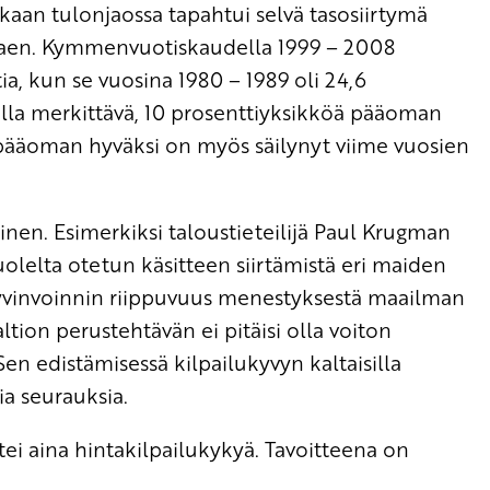
kaan tulonjaossa tapahtui selvä tasosiirtymä
alkaen. Kymmenvuotiskaudella 1999 – 2008
ia, kun se vuosina 1980 – 1989 oli 24,6
ella merkittävä, 10 prosenttiyksikköä pääoman
 pääoman hyväksi on myös säilynyt viime vuosien
inen. Esimerkiksi taloustieteilijä Paul Krugman
olelta otetun käsitteen siirtämistä eri maiden
n hyvinvoinnin riippuvuus menestyksestä maailman
ltion perustehtävän ei pitäisi olla voiton
en edistämisessä kilpailukyvyn kaltaisilla
sia seurauksia.
tei aina hintakilpailukykyä. Tavoitteena on