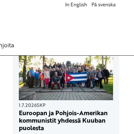
In English
På svenska
UUSIMMAT ARTIKKELIT
hjoita
1.7.2026
SKP
Euroopan ja Pohjois-Amerikan
kommunistit yhdessä Kuuban
puolesta