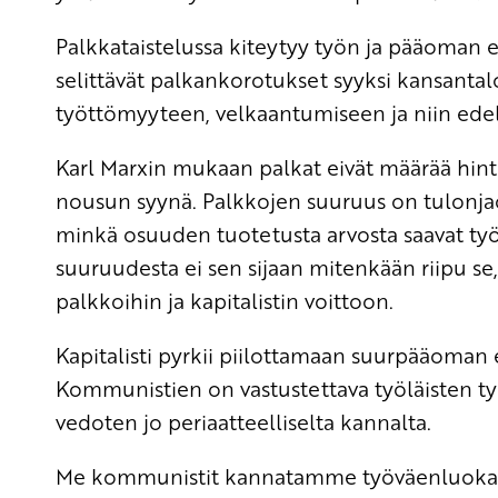
Palkkataistelussa kiteytyy työn ja pääoman 
selittävät palkankorotukset syyksi kansantalo
työttömyyteen, velkaantumiseen ja niin ede
Karl Marxin mukaan palkat eivät määrää hint
nousun syynä. Palkkojen suuruus on tulonja
minkä osuuden tuotetusta arvosta saavat työl
suuruudesta ei sen sijaan mitenkään riipu se
palkkoihin ja kapitalistin voittoon.
Kapitalisti pyrkii piilottamaan suurpääoman 
Kommunistien on vastustettava työläisten ty
vedoten jo periaatteelliselta kannalta.
Me kommunistit kannatamme työväenluokan ka