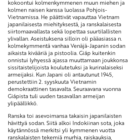
kokoontui kolmenkymmenen muun miehen ja
kolmen naisen kanssa luolassa Pohjois-
Vietnamissa. He päättivät vapauttaa Vietnam
japanilaisesta miehityksestä, ja ranskalaisesta
siirtomaavallasta sekä lopettaa suurtilallisten
ylivallan. Aseistuksena silloin oli pääasiassa n.
kolmekymmentä vanhaa Venäjä-Japanin sodan
aikaista kivääriä ja pistoolia. Giáp kuitenkin
onnistui lyhyessä ajassa muuttamaan joukkonsa
sissitaistelijoista koulutetuksi ja kurinalaiseksi
armeijaksi. Kun Japani oli antautunut 1945,
perustettiin 2. syyskuuta Vietnamin
demokraattinen tasavalta. Seuraavana vuonna
Giápista tuli uuden tasavallan armeijan
ylipäällikkö.
Ranska toi asevoimansa takaisin japanilaisten
hävittyä sodan. Siitä alkoi Indokiinan sota, joka
käytännössä merkitsi yli kymmenen vuotta
ranskalaisten tekemiä murhia, raiskauksia,