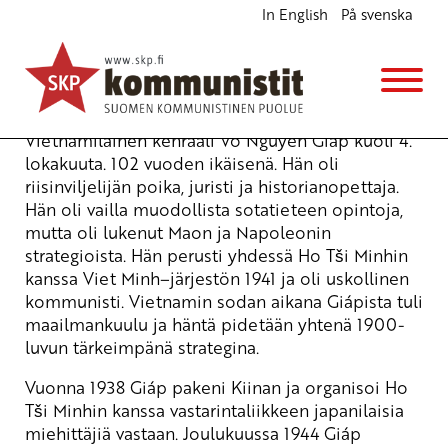
In English
På svenska
Kenraali Võ Nguyên Giáp 1911–2013
Blogi
16.10.2013 - 9:52
Vietnamilainen kenraali Võ Nguyên Giáp kuoli 4.
lokakuuta. 102 vuoden ikäisenä. Hän oli
riisinviljelijän poika, juristi ja historianopettaja.
Hän oli vailla muodollista sotatieteen opintoja,
mutta oli lukenut Maon ja Napoleonin
strategioista. Hän perusti yhdessä Ho Tši Minhin
kanssa Viet Minh–järjestön 1941 ja oli uskollinen
kommunisti. Vietnamin sodan aikana Giápista tuli
maailmankuulu ja häntä pidetään yhtenä 1900-
luvun tärkeimpänä strategina.
Vuonna 1938 Giáp pakeni Kiinan ja organisoi Ho
Tši Minhin kanssa vastarintaliikkeen japanilaisia
miehittäjiä vastaan. Joulukuussa 1944 Giáp