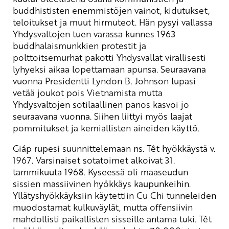
buddhististen enemmistöjen vainot, kidutukset,
teloitukset ja muut hirmuteot. Hän pysyi vallassa
Yhdysvaltojen tuen varassa kunnes 1963
buddhalaismunkkien protestit ja
polttoitsemurhat pakotti Yhdysvallat virallisesti
lyhyeksi aikaa lopettamaan apunsa. Seuraavana
vuonna Presidentti Lyndon B. Johnson lupasi
vetää joukot pois Vietnamista mutta
Yhdysvaltojen sotilaallinen panos kasvoi jo
seuraavana vuonna. Siihen liittyi myös laajat
pommitukset ja kemiallisten aineiden käyttö.
Giáp rupesi suunnittelemaan ns. Têt hyökkäystä v.
1967. Varsinaiset sotatoimet alkoivat 31.
tammikuuta 1968. Kyseessä oli maaseudun
sissien massiivinen hyökkäys kaupunkeihin.
Yllätyshyökkäyksiin käytettiin Cu Chi tunneleiden
muodostamat kulkuväylät, mutta offensiivin
mahdollisti paikallisten sisseille antama tuki. Têt