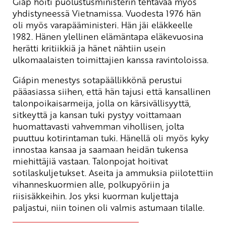
Giáp hoiti puolustusministerin tehtävää myös
yhdistyneessä Vietnamissa. Vuodesta 1976 hän
oli myös varapääministeri. Hän jäi eläkkeelle
1982. Hänen ylellinen elämäntapa eläkevuosina
herätti kritiikkiä ja hänet nähtiin usein
ulkomaalaisten toimittajien kanssa ravintoloissa.
Giápin menestys sotapäällikkönä perustui
pääasiassa siihen, että hän tajusi että kansallinen
talonpoikaisarmeija, jolla on kärsivällisyyttä,
sitkeyttä ja kansan tuki pystyy voittamaan
huomattavasti vahvemman vihollisen, jolta
puuttuu kotirintaman tuki. Hänellä oli myös kyky
innostaa kansaa ja saamaan heidän tukensa
miehittäjiä vastaan. Talonpojat hoitivat
sotilaskuljetukset. Aseita ja ammuksia piilotettiin
vihanneskuormien alle, polkupyöriin ja
riisisäkkeihin. Jos yksi kuorman kuljettaja
paljastui, niin toinen oli valmis astumaan tilalle.