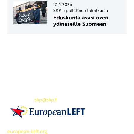
17.6.2026
SKP:n poliittinen toimikunta
Eduskunta avasi oven
ydinaseille Suomeen
Yhteystiedot
SKP:n toimisto
Osoite: Viljatie 4 B 3. kerros, 00700 Helsinki
Puh: 045 7834 1346
Sähköposti:
skp
@skp.fi
SKP on Euroopan Vasemmistopuolueen jäsen.
european-left.org