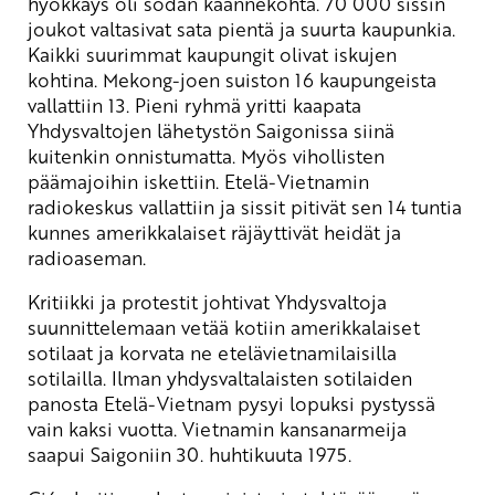
hyökkäys oli sodan käännekohta. 70 000 sissin
joukot valtasivat sata pientä ja suurta kaupunkia.
Kaikki suurimmat kaupungit olivat iskujen
kohtina. Mekong-joen suiston 16 kaupungeista
vallattiin 13. Pieni ryhmä yritti kaapata
Yhdysvaltojen lähetystön Saigonissa siinä
kuitenkin onnistumatta. Myös vihollisten
päämajoihin iskettiin. Etelä-Vietnamin
radiokeskus vallattiin ja sissit pitivät sen 14 tuntia
kunnes amerikkalaiset räjäyttivät heidät ja
radioaseman.
Kritiikki ja protestit johtivat Yhdysvaltoja
suunnittelemaan vetää kotiin amerikkalaiset
sotilaat ja korvata ne etelävietnamilaisilla
sotilailla. Ilman yhdysvaltalaisten sotilaiden
panosta Etelä-Vietnam pysyi lopuksi pystyssä
vain kaksi vuotta. Vietnamin kansanarmeija
saapui Saigoniin 30. huhtikuuta 1975.