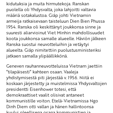
kidutuksia ja muita hirmutekoja. Ranskan
puolella oli Yhdysvalta, joka lahjoitti valtavia
määriä sotakalustoa. Giáp johti Vietnamin
armeija ratkaisevaan taisteluun Dien Bien Phussa
1954. Ranska oli keskittänyt joukkonsa sinne ja
suuresti aliarvioinut Viet Minhin mahdollisuudet
koota joukkonsa samalle alueelle. Häviön jälkeen
Ranska suostui neuvotteluihin ja vetäytyi
alueelta. Giáp nimitettiin puolustusministeriksi
jatkaen samalla ylipäällikkönä.
Geneven rauhanneuvotteluissa Vietnam jaettiin
”tilapäisesti” kahteen osaan. Vaaleja
yhdistymisestä piti järjestää v. 1956. Niitä ei
koskaan järjestetty ja muistelmissa Yhdysvaltojen
presidentti Eisenhower totesi, että
demokraattiset vaalit olisivat antaneet
kommunistille voiton. Etelä-Vietnamissa Ngo
Dinh Diem otti vallan ja hänen hallintoonsa
kuului oleellisena osana kommunistien ja