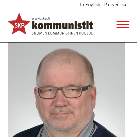
In English
På svenska
Kemiallinen sitominen on säädeltävä laissa
Blogi
11.3.2015 - 9:41