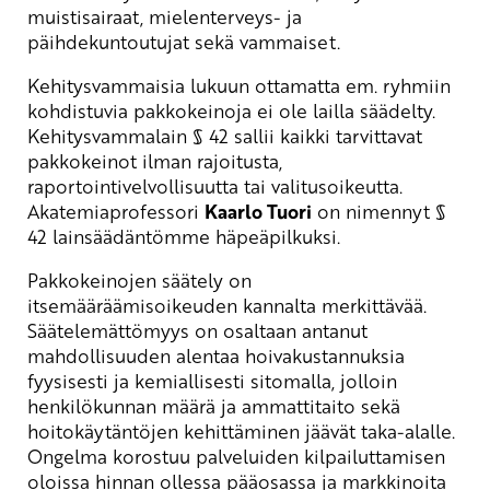
muistisairaat, mielenterveys- ja
päihdekuntoutujat sekä vammaiset.
Kehitysvammaisia lukuun ottamatta em. ryhmiin
kohdistuvia pakkokeinoja ei ole lailla säädelty.
Kehitysvammalain § 42 sallii kaikki tarvittavat
pakkokeinot ilman rajoitusta,
raportointivelvollisuutta tai valitusoikeutta.
Akatemiaprofessori
Kaarlo Tuori
on nimennyt §
42 lainsäädäntömme häpeäpilkuksi.
Pakkokeinojen säätely on
itsemääräämisoikeuden kannalta merkittävää.
Säätelemättömyys on osaltaan antanut
mahdollisuuden alentaa hoivakustannuksia
fyysisesti ja kemiallisesti sitomalla, jolloin
henkilökunnan määrä ja ammattitaito sekä
hoitokäytäntöjen kehittäminen jäävät taka-alalle.
Ongelma korostuu palveluiden kilpailuttamisen
oloissa hinnan ollessa pääosassa ja markkinoita