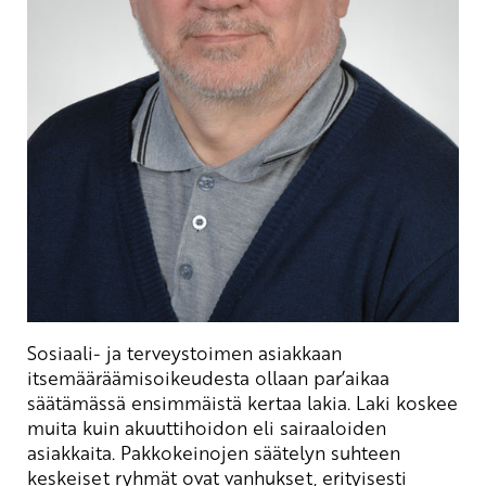
Sosiaali- ja terveystoimen asiakkaan
itsemääräämisoikeudesta ollaan par’aikaa
säätämässä ensimmäistä kertaa lakia. Laki koskee
muita kuin akuuttihoidon eli sairaaloiden
asiakkaita. Pakkokeinojen säätelyn suhteen
keskeiset ryhmät ovat vanhukset, erityisesti