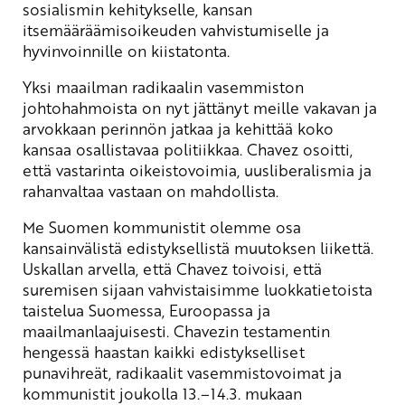
sosialismin kehitykselle, kansan
itsemääräämisoikeuden vahvistumiselle ja
hyvinvoinnille on kiistatonta.
Yksi maailman radikaalin vasemmiston
johtohahmoista on nyt jättänyt meille vakavan ja
arvokkaan perinnön jatkaa ja kehittää koko
kansaa osallistavaa politiikkaa. Chavez osoitti,
että vastarinta oikeistovoimia, uusliberalismia ja
rahanvaltaa vastaan on mahdollista.
Me Suomen kommunistit olemme osa
kansainvälistä edistyksellistä muutoksen liikettä.
Uskallan arvella, että Chavez toivoisi, että
suremisen sijaan vahvistaisimme luokkatietoista
taistelua Suomessa, Euroopassa ja
maailmanlaajuisesti. Chavezin testamentin
hengessä haastan kaikki edistykselliset
punavihreät, radikaalit vasemmistovoimat ja
kommunistit joukolla 13.–14.3. mukaan