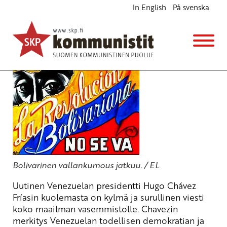
In English
På svenska
Hugo Chávezin perintö
Blogi
6.3.2013 - 16:11
Bolivarinen vallankumous jatkuu. / EL
Uutinen Venezuelan presidentti Hugo Chávez
Fríasin kuolemasta on kylmä ja surullinen viesti
koko maailman vasemmistolle. Chavezin
merkitys Venezuelan todellisen demokratian ja