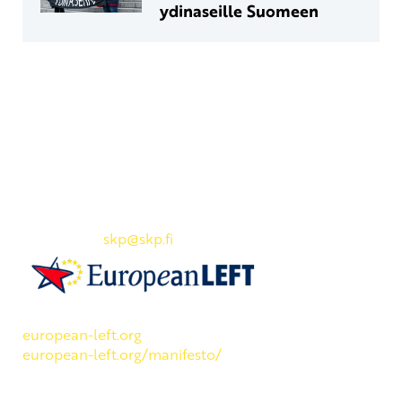
ydinaseille Suomeen
Yhteystiedot
SKP:n toimisto
Osoite: Viljatie 4 B 3. kerros, 00700 Helsinki
Puh: 045 7834 1346
Sähköposti:
skp
@skp.fi
SKP on Euroopan Vasemmistopuolueen jäsen.
european-left.org
european-left.org/manifesto/