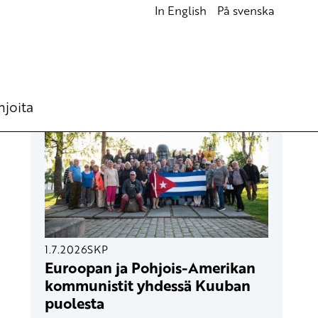
In English
På svenska
UUSIMMAT ARTIKKELIT
hjoita
1.7.2026
SKP
Euroopan ja Pohjois-Amerikan
kommunistit yhdessä Kuuban
puolesta