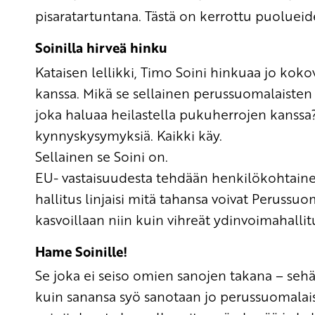
pisaratartuntana. Tästä on kerrottu puolueid
Soinilla hirveä hinku
Kataisen lellikki, Timo Soini hinkuaa jo ko
kanssa. Mikä se sellainen perussuomalaisten 
joka haluaa heilastella pukuherrojen kanssa?
kynnyskysymyksiä. Kaikki käy.
Sellainen se Soini on.
EU- vastaisuudesta tehdään henkilökohtainen
hallitus linjaisi mitä tahansa voivat Perussuo
kasvoillaan niin kuin vihreät ydinvoimahallit
Hame Soinille!
Se joka ei seiso omien sanojen takana – seh
kuin sanansa syö sanotaan jo perussuomalais