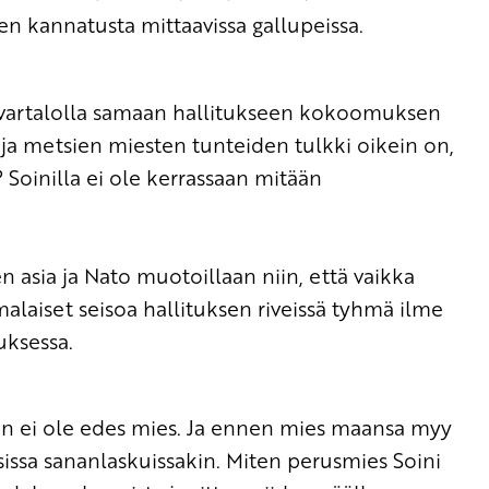
en kannatusta mittaavissa gallupeissa.
kovartalolla samaan hallitukseen kokoomuksen
ja metsien miesten tunteiden tulkki oikein on,
 Soinilla ei ole kerrassaan mitään
 asia ja Nato muotoillaan niin, että vaikka
malaiset seisoa hallituksen riveissä tyhmä ilme
uksessa.
än ei ole edes mies. Ja ennen mies maansa myy
issa sananlaskuissakin. Miten perusmies Soini