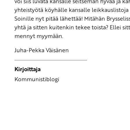
voi siis luvata kansalle seitsemän hyvää ja k
yhteistyötä köyhälle kansalle leikkauslisto
Soinille nyt pitää lähettää! Mitähän Bryssel
yhtä ja sitten kuitenkin tekee toista? Ellei si
mennyt myymään.
Juha-Pekka Väisänen
Kirjoittaja
Kommunistiblogi