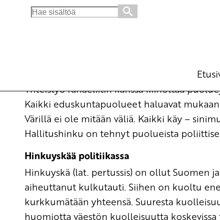
Search
for:
Hallitushinku – Pertussis mortatis
Blogi
18.2.2011 - 9:34
Etusi
Yhteistyö rahaeliitin kanssa kiihottaa puoluej
Kaikki eduskuntapuolueet haluavat mukaan t
Värillä ei ole mitään väliä. Kaikki käy – sin
Hallitushinku on tehnyt puolueista poliittise
Hinkuyskää politiikassa
Hinkuyskä (lat. pertussis) on ollut Suomen 
aiheuttanut kulkutauti. Siihen on kuoltu e
kurkkumätään yhteensä. Suuresta kuolleisuu
huomiotta väestön kuolleisuutta koskevissa t