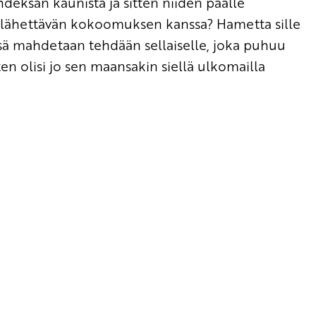
ahdeksan kaunista ja sitten niiden päälle
ja lähettävän kokoomuksen kanssa? Hametta sille
issä mahdetaan tehdään sellaiselle, joka puhuu
tten olisi jo sen maansakin siellä ulkomailla