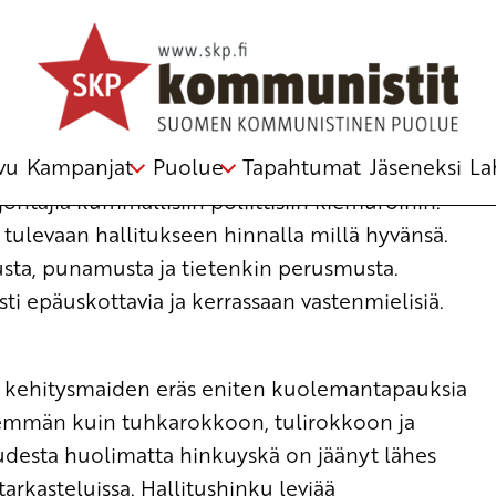
vu
Kampanjat
Puolue
Tapahtumat
Jäseneksi
La
ohtajia kummallisiin poliittisiin kiemuroihin.
ulevaan hallitukseen hinnalla millä hyvänsä.
imusta, punamusta ja tietenkin perusmusta.
sti epäuskottavia ja kerrassaan vastenmielisiä.
ja kehitysmaiden eräs eniten kuolemantapauksia
nemmän kuin tuhkarokkoon, tulirokkoon ja
desta huolimatta hinkuyskä on jäänyt lähes
arkasteluissa. Hallitushinku leviää