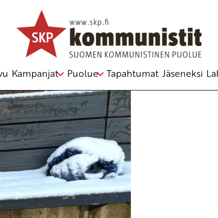
vu
Kampanjat
Puolue
Tapahtumat
Jäseneksi
La