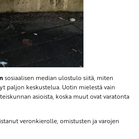
in
sosiaalisen median ulostulo siitä, miten
nyt paljon keskustelua. Uotin mielestä vain
hteiskunnan asioista, koska muut ovat varatonta
tanut veronkierolle, omistusten ja varojen