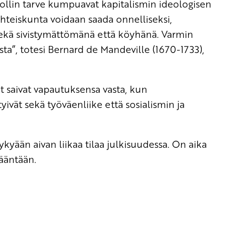
ollin tarve kumpuavat kapitalismin ideologisen
yhteiskunta voidaan saada onnelliseksi,
ekä sivistymättömänä että köyhänä. Varmin
a”, totesi Bernard de Mandeville (1670-1733),
at saivat vapautuksensa vasta, kun
yivät sekä työväenliike että sosialismin ja
yään aivan liikaa tilaa julkisuudessa. On aika
 ääntään.