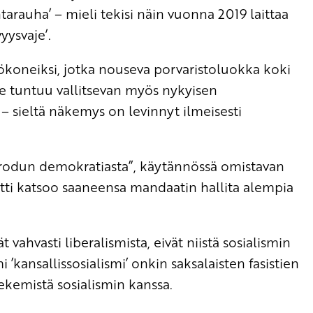
arauha’ – mieli tekisi näin vuonna 2019 laittaa
yysvaje’.
työkoneiksi, jotka nouseva porvaristoluokka koki
 tuntuu vallitsevan myös nykyisen
– sieltä näkemys on levinnyt ilmeisesti
arodun demokratiasta”, käytännössä omistavan
itti katsoo saaneensa mandaatin hallita alempia
t vahvasti liberalismista, eivät niistä sosialismin
i ’kansallissosialismi’ onkin saksalaisten fasistien
ekemistä sosialismin kanssa.