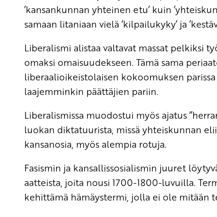
’kansankunnan yhteinen etu’ kuin ’yhteiskunt
samaan litaniaan vielä ’kilpailukyky’ ja ’kestäv
Liberalismi alistaa valtavat massat pelkiksi 
omaksi omaisuudekseen. Tämä sama periaate
liberaalioikeistolaisen kokoomuksen parissa 
laajemminkin päättäjien pariin.
Liberalismissa muodostui myös ajatus ”herr
luokan diktatuurista, missä yhteiskunnan eli
kansanosia, myös alempia rotuja.
Fasismin ja kansallissosialismin juuret löytyvä
aatteista, joita nousi 1700-1800-luvuilla. Term
kehittämä hämäystermi, jolla ei ole mitään t