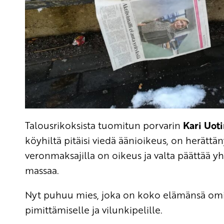
Talousrikoksista tuomitun porvarin
Kari Uot
köyhiltä pitäisi viedä äänioikeus, on herättä
veronmaksajilla on oikeus ja valta päättää y
massaa.
Nyt puhuu mies, joka on koko elämänsä omis
pimittämiselle ja vilunkipelille.