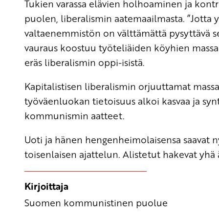
Tukien varassa elävien holhoaminen ja kontr
puolen, liberalismin aatemaailmasta. ”Jotta 
valtaenemmistön on välttämättä pysyttävä s
vauraus koostuu työteliäiden köyhien massast
eräs liberalismin oppi-isistä.
Kapitalistisen liberalismin orjuuttamat mass
työväenluokan tietoisuus alkoi kasvaa ja synt
kommunismin aatteet.
Uoti ja hänen hengenheimolaisensa saavat nyk
toisenlaisen ajattelun. Alistetut hakevat yhä
Kirjoittaja
Suomen kommunistinen puolue