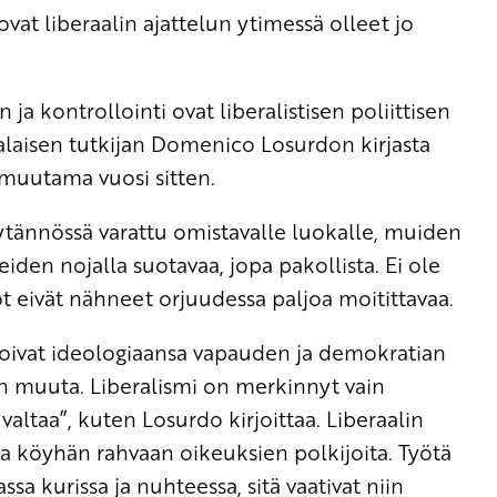
vat liberaalin ajattelun ytimessä olleet jo
ja kontrollointi ovat liberalistisen poliittisen
ialaisen tutkijan Domenico Losurdon kirjasta
 muutama vuosi sitten.
tännössä varattu omistavalle luokalle, muiden
den nojalla suotavaa, jopa pakollista. Ei ole
kot eivät nähneet orjuudessa paljoa moitittavaa.
noivat ideologiaansa vapauden ja demokratian
van muuta. Liberalismi on merkinnyt vain
altaa”, kuten Losurdo kirjoittaa. Liberaalin
 ja köyhän rahvaan oikeuksien polkijoita. Työtä
sa kurissa ja nuhteessa, sitä vaativat niin