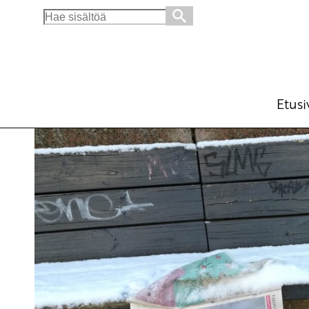
Search
for:
Eliitti haluaa kyykyttää köyhää
Blogi
22.1.2019 - 11:54
Etusi