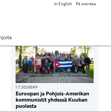
In English
På svenska
UUSIMMAT ARTIKKELIT
hjoita
1.7.2026
SKP
Euroopan ja Pohjois-Amerikan
kommunistit yhdessä Kuuban
puolesta